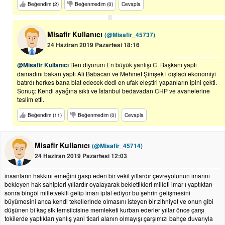
Beğendim (2)
Beğenmedim (0)
Cevapla
Misafir Kullanıcı
(@Misafir_45737)
24 Haziran 2019 Pazartesi 18:16
@Misafir Kullanıcı
Ben diyorum En büyük yanlışı C. Başkanı yaptı
damadını bakan yaptı Ali Babacan ve Mehmet Şimşek i dışladı ekonomiyi
batırdı herkes bana biat edecek dedi en ufak eleştiri yapanların ipini çekti.
Sonuç: Kendi ayağına sıktı ve İstanbul bedavadan CHP ve avanelerine
teslim etti.
Beğendim (11)
Beğenmedim (0)
Cevapla
Misafir Kullanıcı
(@Misafir_45714)
24 Haziran 2019 Pazartesi 12:03
insanların hakkını emeğini gasp eden bir vekil yıllardır çevreyolunun imarını
bekleyen hak sahipleri yıllardır oyalayarak beklettikleri milleti imar ı yaptıktan
sonra bingöl milletvekili gelip imarı iptal ediyor bu şehrin gelişmesini
büyümesini anca kendi tekellerinde olmasını isteyen bir zihniyet ve onun gibi
düşünen bi kaç stk temsilcisine memleketi kurban ederler yıllar önce çarşı
tokilerde yaptıkları yanlış yani ticari alanın olmayışı çarşımızı bahçe duvarıyla