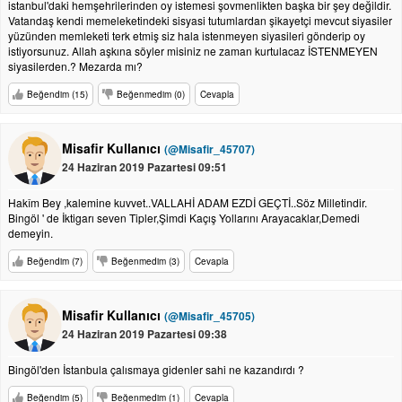
istanbul'daki hemşehrilerinden oy istemesi şovmenlikten başka bir şey değildir.
Vatandaş kendi memeleketindeki sisyasi tutumlardan şikayetçi mevcut siyasiler
yüzünden memleketi terk etmiş siz hala istenmeyen siyasileri gönderip oy
istiyorsunuz. Allah aşkına söyler misiniz ne zaman kurtulacaz İSTENMEYEN
siyasilerden.? Mezarda mı?
Beğendim (15)
Beğenmedim (0)
Cevapla
Misafir Kullanıcı
(@Misafir_45707)
24 Haziran 2019 Pazartesi 09:51
Hakîm Bey ,kalemine kuvvet..VALLAHİ ADAM EZDİ GEÇTİ..Söz Milletindir.
Bingöl ' de İktigarı seven Tipler,Şimdi Kaçış Yollarını Arayacaklar,Demedi
demeyin.
Beğendim (7)
Beğenmedim (3)
Cevapla
Misafir Kullanıcı
(@Misafir_45705)
24 Haziran 2019 Pazartesi 09:38
Bingöl'den İstanbula çalısmaya gidenler sahi ne kazandırdı ?
Beğendim (5)
Beğenmedim (1)
Cevapla