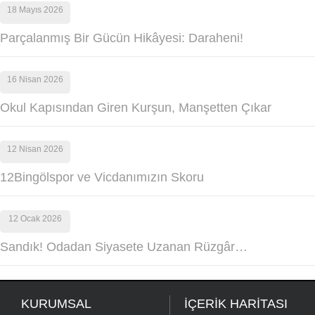
18 Mayıs 2026
Parçalanmış Bir Gücün Hikâyesi: Daraheni!
16 Nisan 2026
Okul Kapısından Giren Kurşun, Manşetten Çıkar
12 Nisan 2026
12Bingölspor ve Vicdanımızın Skoru
12 Ocak 2026
Sandık! Odadan Siyasete Uzanan Rüzgâr…
KURUMSAL
İÇERİK HARİTASI