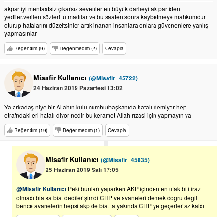
akpartiyi menfaatsiz çıkarsız sevenler en büyük darbeyi ak partiden
yediler.verilen sözleri tutmadılar ve bu saaten sonra kaybetmeye mahkumdur
oturup hatalarını düzeltsinler artık inanan insanlara onlara güvenenlere yanlış
yapmasınlar
Beğendim (9)
Beğenmedim (2)
Cevapla
Misafir Kullanıcı
(@Misafir_45722)
24 Haziran 2019 Pazartesi 13:02
Ya arkadaş niye bir Allahın kulu cumhurbaşkanıda hatalı demiyor hep
etrafndakileri hatalı diyor nedir bu keramet Allah rızasi için yapmayın ya
Beğendim (19)
Beğenmedim (1)
Cevapla
Misafir Kullanıcı
(@Misafir_45835)
25 Haziran 2019 Salı 17:05
@Misafir Kullanıcı
Peki bunları yaparken AKP içinden en ufak bi itiraz
olmadı biatsa biat dediler şimdi CHP ve avaneleri demek dogru degil
bence avanelerin hepsi akp de biat ta yakında CHP ye geçerler az kaldı