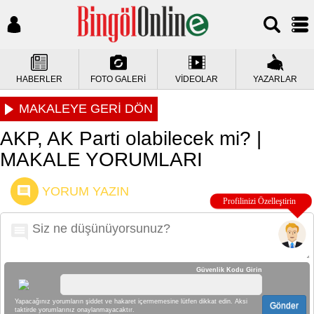
HABERLER
FOTO GALERİ
VİDEOLAR
YAZARLAR
MAKALEYE GERİ DÖN
AKP, AK Parti olabilecek mi? |
MAKALE YORUMLARI
YORUM YAZIN
Güvenlik Kodu Girin
Yapacağınız yorumların şiddet ve hakaret içermemesine lütfen dikkat edin. Aksi
Gönder
taktirde yorumlarınız onaylanmayacaktır.