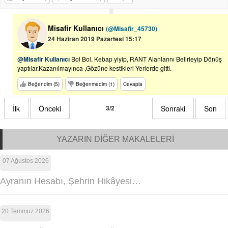
Misafir Kullanıcı
(@Misafir_45730)
24 Haziran 2019 Pazartesi 15:17
@Misafir Kullanıcı
Bol Bol, Kebap yiyip, RANT Alanlarını Belirleyip Dönüş
yaptılar.Kazanılmayınca ,Gözüne kestikleri Yerlerde gitti.
Beğendim (5)
Beğenmedim (1)
Cevapla
İlk
Önceki
3/2
Sonraki
Son
YAZARIN DİĞER MAKALELERİ
07 Ağustos 2026
Ayranın Hesabı, Şehrin Hikâyesi…
20 Temmuz 2026