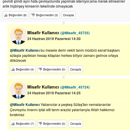
çevirdi şimdi aynı hata çevreyolunda yapılmak isteniyor.ama merak etmesinler
artık hiçbirşey kimsenin tekelinde olmayacak
Beğendim (8)
Beğenmedim (3)
Cevapla
Misafir Kullanıcı
(@Misafir_45725)
24 Haziran 2019 Pazartesi 14:30
@Misafir Kullanıcı
bu mesele derin vekili tarım müdürü esnaf başkanı
sütaşla yaptıkları hesap kitapları herkes biliyor zamanı gelince ortaya
dökülecek
Beğendim (4)
Beğenmedim (0)
Cevapla
Misafir Kullanıcı
(@Misafir_45724)
24 Haziran 2019 Pazartesi 14:25
@Misafir Kullanıcı
Yabancılar a peşkeş Sütaş'tan nemalananlar
Çevreyolu imarını iptal etti tarım arazisi yalanlarıyla Allah hakkımızı
bırakmaz
Beğendim (7)
Beğenmedim (0)
Cevapla