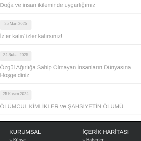
Doğa ve insan ikileminde uygarlığımız
25 Mart 2025
İzler kalır/ izler kalırsınız!
24 Şubat 2025
Özgül Ağırlığa Sahip Olmayan İnsanların Dünyasına
Hoşgeldiniz
25 Kasım 2024
ÖLÜMCÜL KİMLİKLER ve ŞAHSİYETİN ÖLÜMÜ
KURUMSAL
İÇERİK HARİTASI
» Künye
» Haberler