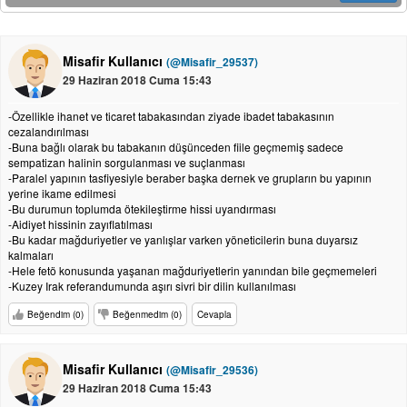
Misafir Kullanıcı
(@Misafir_29537)
29 Haziran 2018 Cuma 15:43
-Özellikle ihanet ve ticaret tabakasından ziyade ibadet tabakasının
cezalandırılması
-Buna bağlı olarak bu tabakanın düşünceden fiile geçmemiş sadece
sempatizan halinin sorgulanması ve suçlanması
-Paralel yapının tasfiyesiyle beraber başka dernek ve grupların bu yapının
yerine ikame edilmesi
-Bu durumun toplumda ötekileştirme hissi uyandırması
-Aidiyet hissinin zayıflatılması
-Bu kadar mağduriyetler ve yanlışlar varken yöneticilerin buna duyarsız
kalmaları
-Hele fetö konusunda yaşanan mağduriyetlerin yanından bile geçmemeleri
-Kuzey Irak referandumunda aşırı sivri bir dilin kullanılması
Beğendim (0)
Beğenmedim (0)
Cevapla
Misafir Kullanıcı
(@Misafir_29536)
29 Haziran 2018 Cuma 15:43