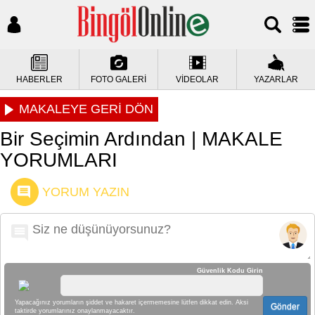
HABERLER
FOTO GALERİ
VİDEOLAR
YAZARLAR
MAKALEYE GERİ DÖN
Bir Seçimin Ardından | MAKALE
YORUMLARI
YORUM YAZIN
Güvenlik Kodu Girin
Yapacağınız yorumların şiddet ve hakaret içermemesine lütfen dikkat edin. Aksi
Gönder
taktirde yorumlarınız onaylanmayacaktır.