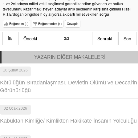
1 ve 2ci adayın millet vekili seçilmesi garanti kendine güvenen ve halkın
tevecühünü kazanmak isteyen adaylar artık seçmenin karşısına çıkmalı Rizeli
R:T.Erdoğan bingölde h oy alıyorsa ak parti millet vekilleri sorgu
Beğendim (2)
Beğenmedim (1)
Cevapla
İlk
Önceki
2/2
Sonraki
Son
YAZARIN DİĞER MAKALELERİ
16 Şubat 2026
Kötülüğün Sıradanlaşması, Devletin Ölümü ve Deccal'in
Görünürlüğü
02 Ocak 2026
Kabuktan Kimliğe/ Kimlikten Hakikate İnsanın Yolculuğu