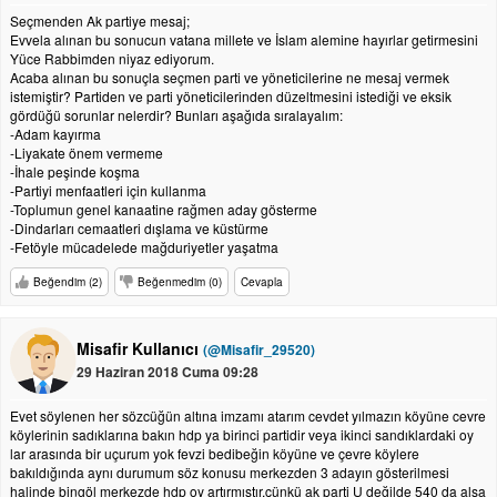
Seçmenden Ak partiye mesaj;
Evvela alınan bu sonucun vatana millete ve İslam alemine hayırlar getirmesini
Yüce Rabbimden niyaz ediyorum.
Acaba alınan bu sonuçla seçmen parti ve yöneticilerine ne mesaj vermek
istemiştir? Partiden ve parti yöneticilerinden düzeltmesini istediği ve eksik
gördüğü sorunlar nelerdir? Bunları aşağıda sıralayalım:
-Adam kayırma
-Liyakate önem vermeme
-İhale peşinde koşma
-Partiyi menfaatleri için kullanma
-Toplumun genel kanaatine rağmen aday gösterme
-Dindarları cemaatleri dışlama ve küstürme
-Fetöyle mücadelede mağduriyetler yaşatma
Beğendim (2)
Beğenmedim (0)
Cevapla
Misafir Kullanıcı
(@Misafir_29520)
29 Haziran 2018 Cuma 09:28
Evet söylenen her sözcüğün altına imzamı atarım cevdet yılmazın köyüne cevre
köylerinin sadıklarına bakın hdp ya birinci partidir veya ikinci sandıklardaki oy
lar arasında bir uçurum yok fevzi bedibeğin köyüne ve çevre köylere
bakıldığında aynı durumum söz konusu merkezden 3 adayın gösterilmesi
halinde bingöl merkezde hdp oy artırmıştır.çünkü ak parti U değilde 540 da alsa