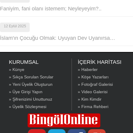
Faniyim, fani olanı istemem; Neyleyeyim?..
12 Eylül 2025
İslam'ın Çocuğu Olmak: Uyuyan Dev Uyanırsa…
KURUMSAL
İÇERİK HARİTASI
» Künye
» Haberler
» Sıkça Sorulan Sorular
» Köşe Yazarları
» Yeni Üyelik Oluşturun
» Fotoğraf Galerisi
» Üye Girişi Yapın
» Video Galerisi
» Şifrenizimi Unuttunuz
» Kim Kimdir
» Üyelik Sözleşmesi
» Firma Rehberi