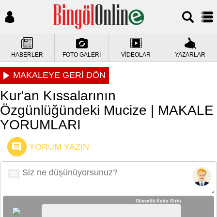
HABERLER
FOTO GALERİ
VİDEOLAR
YAZARLAR
MAKALEYE GERİ DÖN
Kur'an Kıssalarının
Özgünlüğündeki Mucize | MAKALE
YORUMLARI
YORUM YAZIN
Güvenlik Kodu Girin