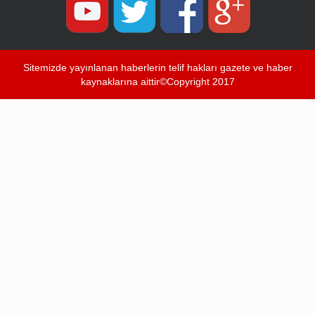
Sitemizde yayınlanan haberlerin telif hakları gazete ve haber
kaynaklarına aittir©Copyright 2017