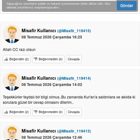
Yapacağınız yorumların şiddet ve hakaret içermemesine lütfen dikkat edin. Aksi
Gönder
taktirde yorumlarınız onaylanmayacaktır.
Misafir Kullanıcı
(@Misafir_119415)
08 Temmuz 2026 Çarşamba 16:25
Allah CC razı olsun
Beğendim (2)
Beğenmedim (0)
Cevapla
Misafir Kullanıcı
(@Misafir_119414)
08 Temmuz 2026 Çarşamba 14:02
Teşekkürler faydalı bir bilgi olmus..Bu zamanda Kur'an'a saldırılara ve akılda ki
sorulara güzel bir cevap olmasını dilerim..
Beğendim (2)
Beğenmedim (0)
Cevapla
Misafir Kullanıcı
(@Misafir_119413)
08 Temmuz 2026 Çarşamba 12:46