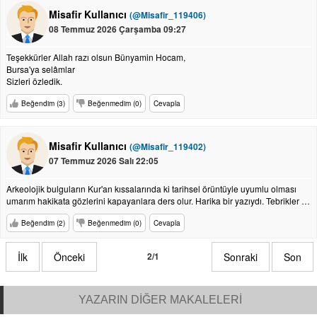
Misafir Kullanıcı
(@Misafir_119406)
08 Temmuz 2026 Çarşamba 09:27
Teşekkürler Allah razı olsun Bünyamin Hocam,
Bursa'ya selâmlar
Sizleri özledik.
Beğendim (3)
Beğenmedim (0)
Cevapla
Misafir Kullanıcı
(@Misafir_119402)
07 Temmuz 2026 Salı 22:05
Arkeolojik bulguların Kur'an kıssalarında ki tarihsel örüntüyle uyumlu olması
umarım hakikata gözlerini kapayanlara ders olur. Harika bir yazıydı. Tebrikler …
Beğendim (2)
Beğenmedim (0)
Cevapla
İlk
Önceki
2/1
Sonraki
Son
YAZARIN DİĞER MAKALELERİ