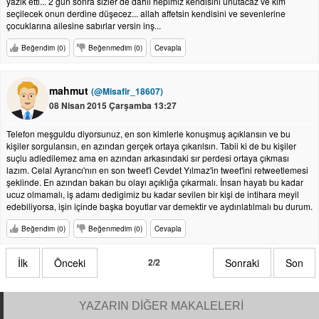
yazık etti... 2 gün sonra sizler de dahil hepimiz kendisini unutacaz ve kim
seçilecek onun derdine düşecez... allah affetsin kendisini ve sevenlerine
çocuklarına ailesine sabırlar versin inş...
Beğendim (0)
Beğenmedim (0)
Cevapla
mahmut
(@Misafir_18607)
08 Nisan 2015 Çarşamba 13:27
Telefon meşguldu diyorsunuz, en son kimlerle konuşmuş açıklansın ve bu
kişiler sorgulansın, en azından gerçek ortaya çıkarılsın. Tabii ki de bu kişiler
suçlu adledilemez ama en azından arkasındaki sır perdesi ortaya çıkması
lazım. Celal Ayrancı'nın en son tweet'i Cevdet Yılmaz'in tweet'ini retweetlemesi
şeklinde. En azından bakan bu olayı açıklığa çıkarmalı. İnsan hayatı bu kadar
ucuz olmamalı, iş adamı dedigimiz bu kadar sevilen bir kişi de intihara meyil
edebiliyorsa, işin içinde başka boyutlar var demektir ve aydınlatılmalı bu durum.
Beğendim (0)
Beğenmedim (0)
Cevapla
İlk
Önceki
2/2
Sonraki
Son
YAZARIN DİĞER MAKALELERİ