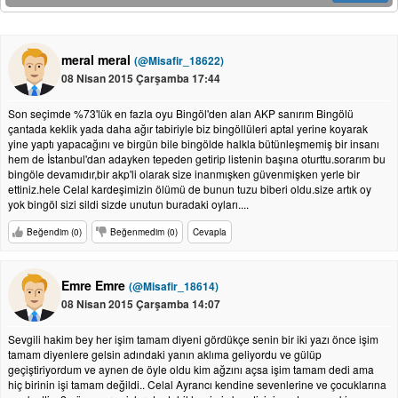
meral meral
(@Misafir_18622)
08 Nisan 2015 Çarşamba 17:44
Son seçimde %73'lük en fazla oyu Bingöl'den alan AKP sanırım Bingölü
çantada keklik yada daha ağır tabiriyle biz bingöllüleri aptal yerine koyarak
yine yaptı yapacağını ve birgün bile bingölde halkla bütünleşmemiş bir insanı
hem de İstanbul'dan adayken tepeden getirip listenin başına oturttu.sorarım bu
bingöle devamıdır,bir akp'li olarak size inanmışken güvenmişken yerle bir
ettiniz.hele Celal kardeşimizin ölümü de bunun tuzu biberi oldu.size artık oy
yok bingöl sizi sildi sizde unutun buradaki oyları....
Beğendim (0)
Beğenmedim (0)
Cevapla
Emre Emre
(@Misafir_18614)
08 Nisan 2015 Çarşamba 14:07
Sevgili hakim bey her işim tamam diyeni gördükçe senin bir iki yazı önce işim
tamam diyenlere gelsin adındaki yanın aklıma geliyordu ve gülüp
geçiştiriyordum ve aynen de öyle oldu kim ağzını açsa işim tamam dedi ama
hiç birinin işi tamam değildi.. Celal Ayrancı kendine sevenlerine ve çocuklarına