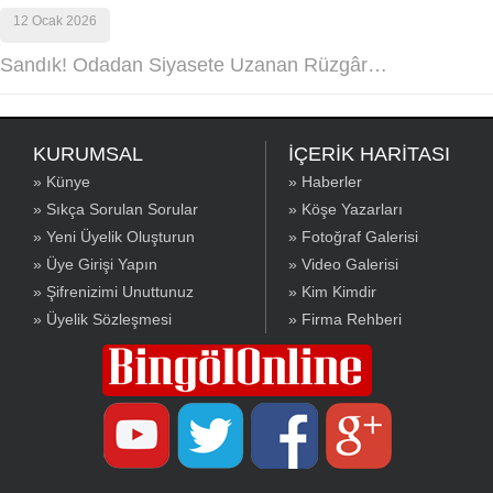
12 Ocak 2026
Sandık! Odadan Siyasete Uzanan Rüzgâr…
KURUMSAL
İÇERİK HARİTASI
» Künye
» Haberler
» Sıkça Sorulan Sorular
» Köşe Yazarları
» Yeni Üyelik Oluşturun
» Fotoğraf Galerisi
» Üye Girişi Yapın
» Video Galerisi
» Şifrenizimi Unuttunuz
» Kim Kimdir
» Üyelik Sözleşmesi
» Firma Rehberi