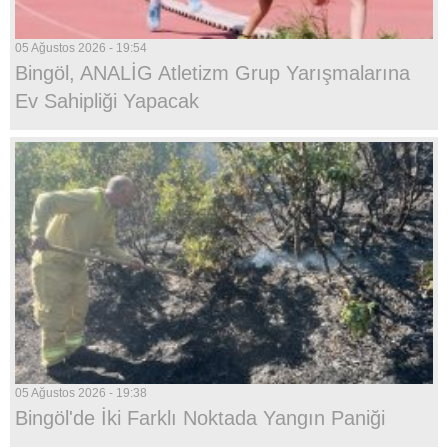
05 Ağustos 2026 - 19:54
Bingöl, ANALİG Atletizm Grup Yarışmalarına
Ev Sahipliği Yapacak
05 Ağustos 2026 - 19:38
Bingöl'de İki Farklı Noktada Yangın Paniği