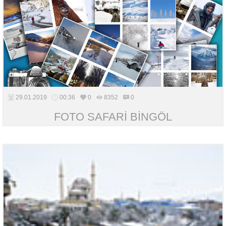
29.01.2019
00:36
0
8352
0
FOTO SAFARİ BİNGÖL