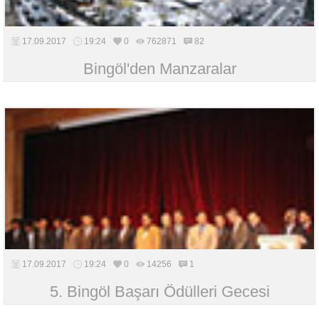
17.09.2017
19:24
0
762871
82
Bingöl'den Manzaralar
17.09.2017
19:24
0
14256
1
5. Bingöl Başarı Ödülleri Gecesi