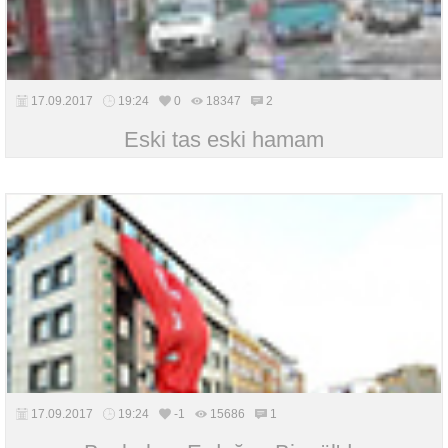
17.09.2017
19:24
0
18347
2
Eski tas eski hamam
17.09.2017
19:24
-1
15686
1