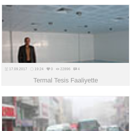
17.09.2017
19:24
0
22896
4
Termal Tesis Faaliyette