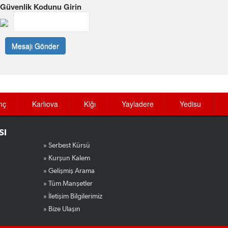
Güvenlik Kodunu Girin
Mesajı Gönder
nç
Karlıova
Kiğı
Yayladere
Yedisu
SI
» Serbest Kürsü
» Kurşun Kalem
» Gelişmiş Arama
» Tüm Manşetler
» İletişim Bilgilerimiz
» Bize Ulaşın