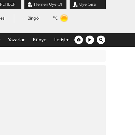
 REHBERİ
Hemen Üye Ol
Üye Girşi
°C
esi
Bingöl
r
Yazarlar
Künye
İletişim