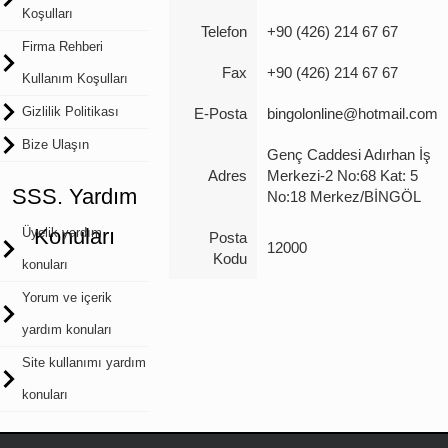
Koşulları
Telefon
+90 (426) 214 67 67
Firma Rehberi
Fax
+90 (426) 214 67 67
Kullanım Koşulları
Gizlilik Politikası
E-Posta
bingolonline@hotmail.com
Bize Ulaşın
Genç Caddesi Adırhan İş
Adres
Merkezi-2 No:68 Kat: 5
SSS. Yardım
No:18 Merkez/BİNGÖL
Konuları
Üyelik yardım
Posta
12000
Kodu
konuları
Yorum ve içerik
yardım konuları
Site kullanımı yardım
konuları