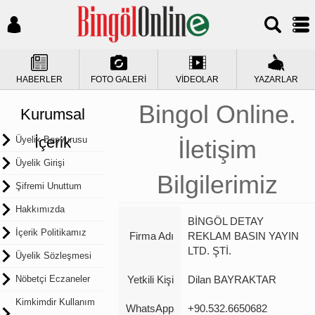
HABERLER
FOTO GALERİ
VİDEOLAR
YAZARLAR
Bingol Online.
Kurumsal
İçerik
Üyelik Başvurusu
İletişim
Üyelik Girişi
Bilgilerimiz
Şifremi Unuttum
Hakkımızda
BİNGÖL DETAY
İçerik Politikamız
Firma Adı
REKLAM BASIN YAYIN
LTD. ŞTİ.
Üyelik Sözleşmesi
Nöbetçi Eczaneler
Yetkili Kişi
Dilan BAYRAKTAR
Kimkimdir Kullanım
WhatsApp
+90.532.6650682