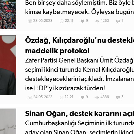
Ben bir şey daha söylemiştim. Biz öyle 
kimse kaybetmeyecek. Öyleyse bugün
Türkiye'dir' dedi.
28.05.2023
22:11
9
4260
1
Özdağ, Kılıçdaroğlu'nu destekl
maddelik protokol
Zafer Partisi Genel Başkanı Ümit Özda
seçimi ikinci turunda Kemal Kılıçdaroğl
destekleyeceklerini açıkladı. İmzalana
ise HDP'yi kızdıracak türden!
24.05.2023
12:21
9
4886
5
Sinan Oğan, destek kararını açı
Cumhurbaşkanlığı Seçiminin ilk turunda 
aday olan Sinan Oğan, seçimlerin ikin