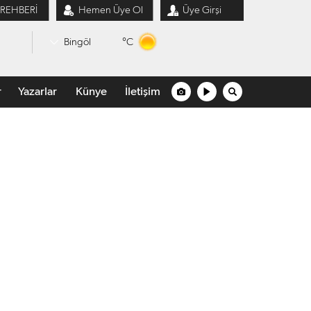
 REHBERİ
Hemen Üye Ol
Üye Girşi
°C
Bingöl
r
Yazarlar
Künye
İletişim