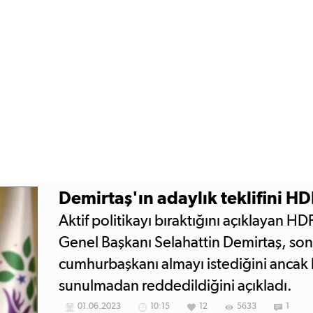
Demirtaş'ın adaylık teklifini H
Aktif politikayı bıraktığını açıklayan HD
Genel Başkanı Selahattin Demirtaş, s
cumhurbaşkanı almayı istediğini ancak 
sunulmadan reddedildiğini açıkladı.
01.06.2023
10:15
12
5633
1