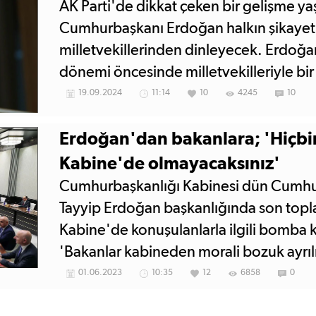
AK Parti'de dikkat çeken bir gelişme ya
Cumhurbaşkanı Erdoğan halkın şikayetle
milletvekillerinden dinleyecek. Erdoğ
dönemi öncesinde milletvekilleriyle bir
saha raporları isteyecek.
19.09.2024
11:14
10
4245
10
Erdoğan'dan bakanlara; 'Hiçbir
Kabine'de olmayacaksınız'
Cumhurbaşkanlığı Kabinesi dün Cumh
Tayyip Erdoğan başkanlığında son toplan
Kabine'de konuşulanlarla ilgili bomba k
'Bakanlar kabineden morali bozuk ayrılm
paylaştı. Mevcut bakanların hiçbiri yen
01.06.2023
10:35
12
6858
0
almayacak.