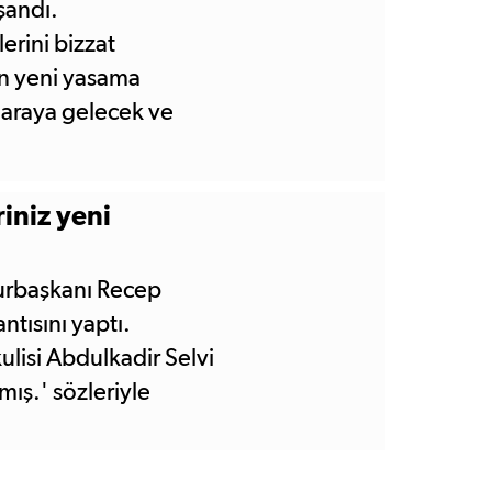
şandı.
rini bizzat
an yeni yasama
 araya gelecek ve
iniz yeni
urbaşkanı Recep
tısını yaptı.
ulisi Abdulkadir Selvi
ış.' sözleriyle
i Kabine'de yer