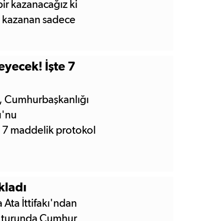
bir kazanacağız ki
 kazanan sadece
eyecek! İşte 7
ğ, Cumhurbaşkanlığı
u'nu
n 7 maddelik protokol
kladı
Ata İttifakı'ndan
ci turunda Cumhur