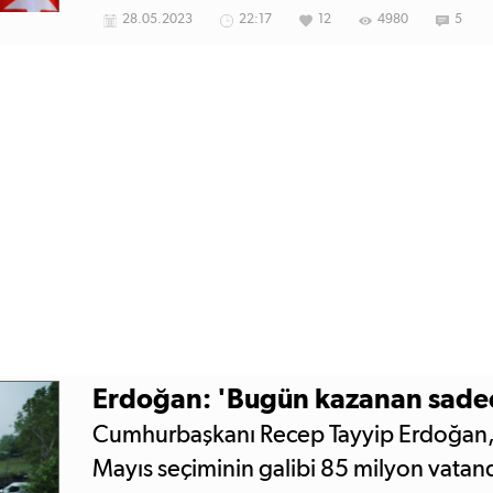
Kılıçdaroğlu, CHP liderliğinin istifa ed
28.05.2023
22:17
12
4980
5
buldu. Kılıçdaroğlu, istifa etmeyeceği
devam edeceğini açıkladı.
Erdoğan: 'Bugün kazanan sadec
Cumhurbaşkanı Recep Tayyip Erdoğan,
Mayıs seçiminin galibi 85 milyon vatan