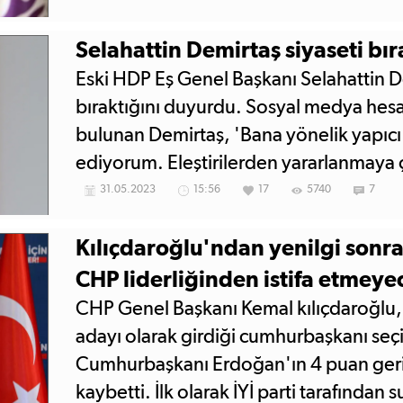
Selahattin Demirtaş siyaseti bır
Eski HDP Eş Genel Başkanı Selahattin De
bıraktığını duyurdu. Sosyal medya he
bulunan Demirtaş, 'Bana yönelik yapıcı 
ediyorum. Eleştirilerden yararlanmaya 
Mücadeleyi cezaevinden her yoldaşım g
31.05.2023
15:56
17
5740
7
sürdürürken, aktif politikayı bu aşamad
Kılıçdaroğlu'ndan yenilgi sonras
CHP liderliğinden istifa etmeye
CHP Genel Başkanı Kemal kılıçdaroğlu, Mi
adayı olarak girdiği cumhurbaşkanı seçi
Cumhurbaşkanı Erdoğan'ın 4 puan geri
kaybetti. İlk olarak İYİ parti tarafından s