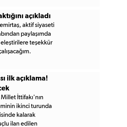
aktığını açıkladı
mirtaş, aktif siyaseti
sabından paylaşımda
eleştirilere teşekkür
çalışacağım.
ibi dirençle
a bırakıyorum.' dedi.
ı ilk açıklama!
cek
llet İttifakı'nın
minin ikinci turunda
sinde kalarak
uçlu ilan edilen