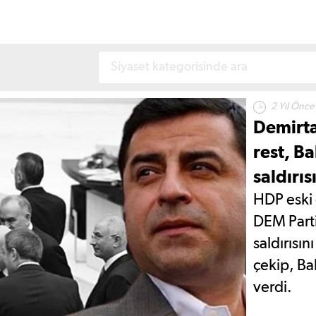
2 Yıl Önce
Demirta
rest, B
saldırı
HDP eski 
DEM Parti
saldırısın
çekip, Ba
verdi.