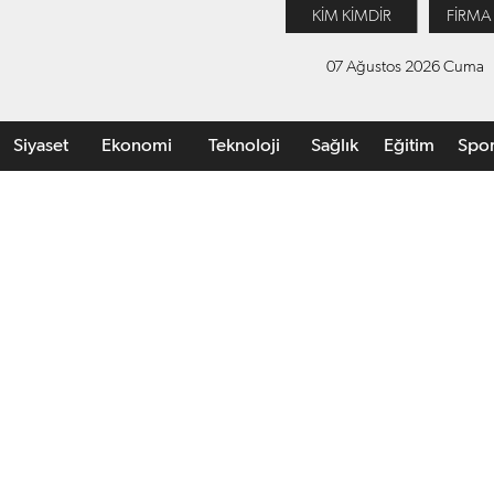
KİM KİMDİR
FİRMA
07 Ağustos 2026 Cuma
Siyaset
Ekonomi
Teknoloji
Sağlık
Eğitim
Spo