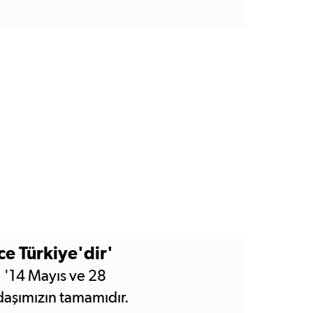
ecek mi sorusu cevabını
ni ve mücadeleye
e Türkiye'dir'
 '14 Mayıs ve 28
daşımızın tamamıdır.