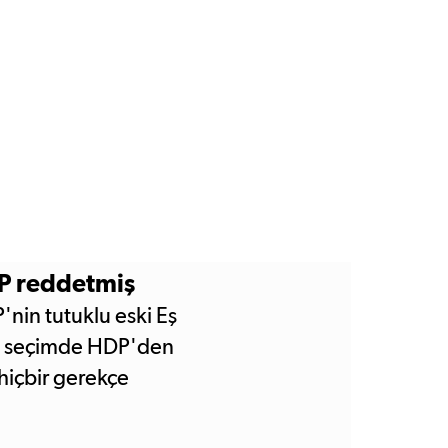
DP reddetmiş
P'nin tutuklu eski Eş
on seçimde HDP'den
hiçbir gerekçe