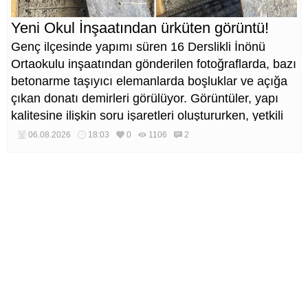
Yeni Okul İnşaatından ürküten görüntü!
Genç ilçesinde yapımı süren 16 Derslikli İnönü
Ortaokulu inşaatından gönderilen fotoğraflarda, bazı
betonarme taşıyıcı elemanlarda boşluklar ve açığa
çıkan donatı demirleri görülüyor. Görüntüler, yapı
kalitesine ilişkin soru işaretleri oluştururken, yetkili
kurumların teknik inceleme yapması çağrısı yapıldı.
06.08.2026
18:03
0
1106
2