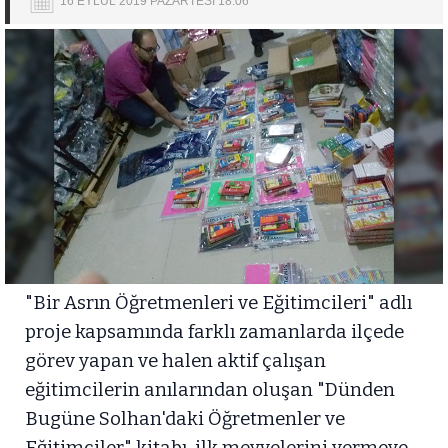
16 EYLÜL 2019 PAZARTESİ 18:06
"Bir Asrın Öğretmenleri ve Eğitimcileri" adlı
proje kapsamında farklı zamanlarda ilçede
görev yapan ve halen aktif çalışan
eğitimcilerin anılarından oluşan "Dünden
Bugüne Solhan'daki Öğretmenler ve
Eğitimciler" kitabı, ilk meyvelerini vermeye