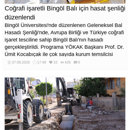
Coğrafi işaretli Bingöl Balı için hasat şenliği
düzenlendi
Bingöl Üniversitesi'nde düzenlenen Geleneksel Bal
Hasadı Şenliği'nde, Avrupa Birliği ve Türkiye coğrafi
işaret tesciline sahip Bingöl Balı'nın hasadı
gerçekleştirildi. Programa YÖKAK Başkanı Prof. Dr.
Ümit Kocabıçak ile çok sayıda kurum temsilcisi
katıldı.
07.08.2026
17:49
10
426
0