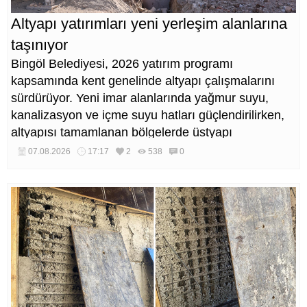
Altyapı yatırımları yeni yerleşim alanlarına
taşınıyor
Bingöl Belediyesi, 2026 yatırım programı
kapsamında kent genelinde altyapı çalışmalarını
sürdürüyor. Yeni imar alanlarında yağmur suyu,
kanalizasyon ve içme suyu hatları güçlendirilirken,
altyapısı tamamlanan bölgelerde üstyapı
düzenlemeleri de eş zamanlı yürütülüyor.
07.08.2026
17:17
2
538
0