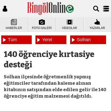
HABERLER
FOTO GALERİ
VİDEOLAR
YAZARLAR
Tüm
Yerel
Solhan
Haberler
Haberler
Haberleri
140 öğrenciye kırtasiye
desteği
Solhan ilçesinde öğretmenlik yapmış
eğitimciler tarafından kaleme alınan
kitabının satışından elde edilen gelir ile 140
öğrenciye eğitim malzemesi dağıtıldı.