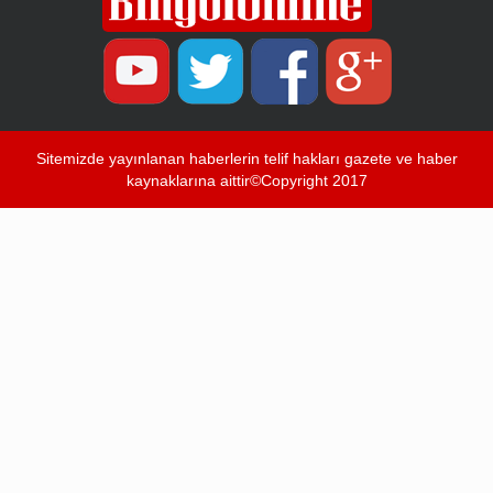
Sitemizde yayınlanan haberlerin telif hakları gazete ve haber
kaynaklarına aittir©Copyright 2017