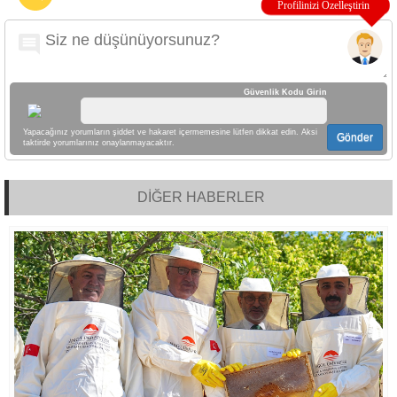
Güvenlik Kodu Girin
Yapacağınız yorumların şiddet ve hakaret içermemesine lütfen dikkat edin. Aksi
Gönder
taktirde yorumlarınız onaylanmayacaktır.
DİĞER HABERLER