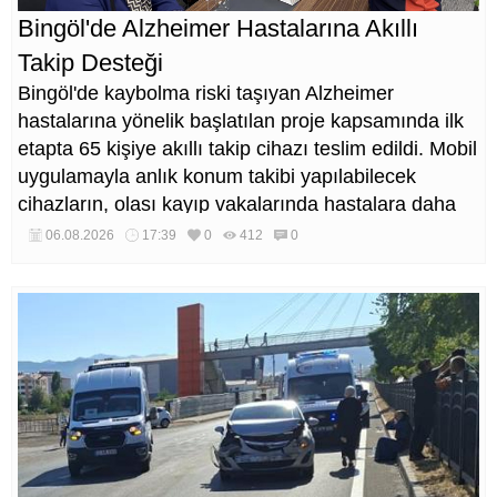
Bingöl'de Alzheimer Hastalarına Akıllı
Takip Desteği
Bingöl'de kaybolma riski taşıyan Alzheimer
hastalarına yönelik başlatılan proje kapsamında ilk
etapta 65 kişiye akıllı takip cihazı teslim edildi. Mobil
uygulamayla anlık konum takibi yapılabilecek
cihazların, olası kayıp vakalarında hastalara daha
kısa sürede ulaşılmasını sağlaması hedefleniyor.
06.08.2026
17:39
0
412
0