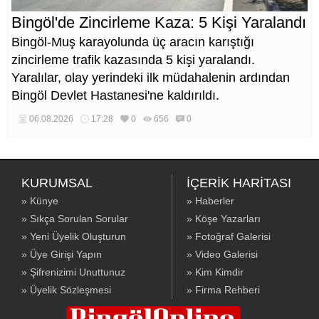
Bingöl'de Zincirleme Kaza: 5 Kişi Yaralandı
Bingöl-Muş karayolunda üç aracın karıştığı
zincirleme trafik kazasında 5 kişi yaralandı.
Yaralılar, olay yerindeki ilk müdahalenin ardından
Bingöl Devlet Hastanesi'ne kaldırıldı.
06.08.2026
17:28
0
656
0
KURUMSAL
İÇERİK HARİTASI
» Künye
» Haberler
» Sıkça Sorulan Sorular
» Köşe Yazarları
» Yeni Üyelik Oluşturun
» Fotoğraf Galerisi
» Üye Girişi Yapın
» Video Galerisi
» Şifrenizimi Unuttunuz
» Kim Kimdir
» Üyelik Sözleşmesi
» Firma Rehberi