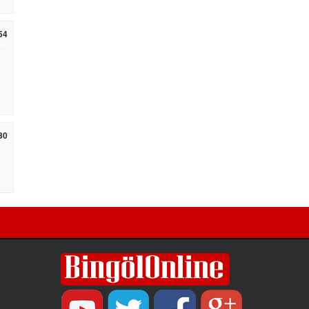
ulaşım yatırımlarında kalıcı ve güvenli
çözümleri öncelediklerini söyledi. Arıkan,
54
bu sezon yaklaşık 40 bin ton asfalt serimi
gerçekleştirileceğini belirtti.
30