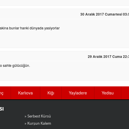
30 Aralık 2017 Cumartesi 03:
askina bunlar hanki dünyada yasiyorlar
29 Aralık 2017 Cuma 22:
 o sahte gülücüğün.
nç
Karlıova
Kiğı
Yayladere
Yedisu
SI
» Serbest Kürsü
» Kurşun Kalem