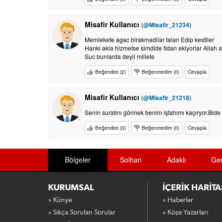
Misafir Kullanıcı
(@Misafir_21234)
Memlekete agac birakmadilar talan Edip kestiler
Hanki akla hizmetse simdide fidan ekiyorlar Allah 
Suc bunlarda deyil millete
Beğendim (2)
Beğenmedim (0)
Cevapla
Misafir Kullanıcı
(@Misafir_21218)
Senin suratını görmek benim iştahımı kaçıryor.Bide
Beğendim (3)
Beğenmedim (0)
Cevapla
Bölgeler
Solhan
Adaklı
Ge
KURUMSAL
İÇERİK HARİTA
» Künye
» Haberler
» Sıkça Sorulan Sorular
» Köşe Yazarları