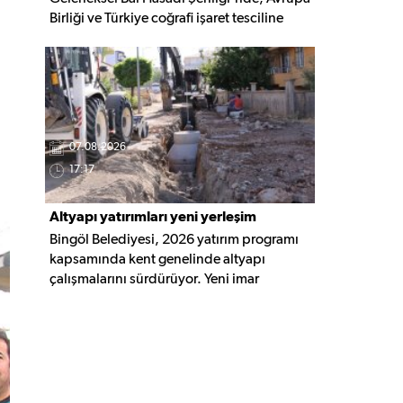
Birliği ve Türkiye coğrafi işaret tesciline
sahip Bingöl Balı'nın hasadı
gerçekleştirildi. Programa YÖKAK Başkanı
Prof. Dr. Ümit Kocabıçak ile çok sayıda
kurum temsilcisi katıldı.
07.08.2026
17:17
Altyapı yatırımları yeni yerleşim
Bingöl Belediyesi, 2026 yatırım programı
alanlarına taşınıyor
kapsamında kent genelinde altyapı
çalışmalarını sürdürüyor. Yeni imar
alanlarında yağmur suyu, kanalizasyon ve
içme suyu hatları güçlendirilirken, altyapısı
tamamlanan bölgelerde üstyapı
düzenlemeleri de eş zamanlı yürütülüyor.