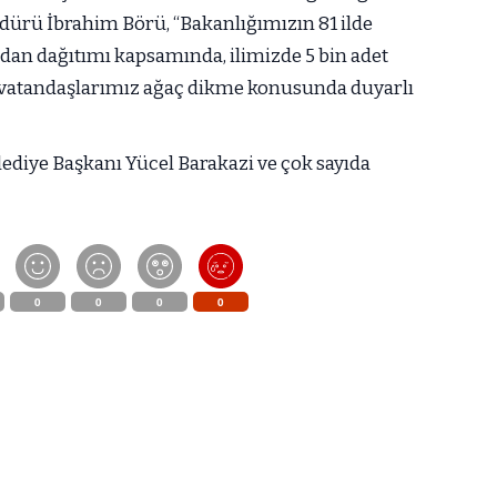
ürü İbrahim Börü, “Bakanlığımızın 81 ilde
dan dağıtımı kapsamında, ilimizde 5 bin adet
i, vatandaşlarımız ağaç dikme konusunda duyarlı
elediye Başkanı Yücel Barakazi ve çok sayıda
0
0
0
0