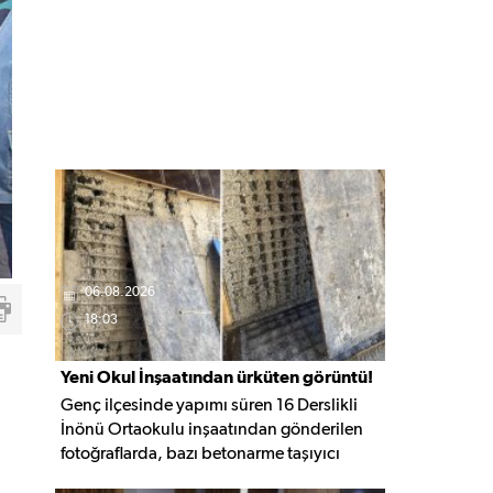
06.08.2026
18:03
Yeni Okul İnşaatından ürküten görüntü!
Genç ilçesinde yapımı süren 16 Derslikli
İnönü Ortaokulu inşaatından gönderilen
fotoğraflarda, bazı betonarme taşıyıcı
elemanlarda boşluklar ve açığa çıkan