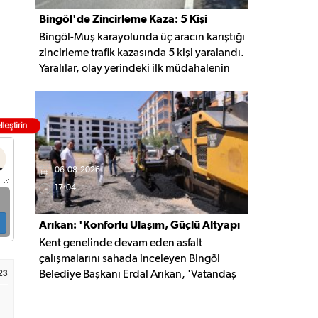
Bingöl'de Zincirleme Kaza: 5 Kişi
Bingöl-Muş karayolunda üç aracın karıştığı
Yaralandı
zincirleme trafik kazasında 5 kişi yaralandı.
Yaralılar, olay yerindeki ilk müdahalenin
ardından Bingöl Devlet Hastanesi'ne
kaldırıldı.
06.08.2026
17:04
Arıkan: 'Konforlu Ulaşım, Güçlü Altyapı
Kent genelinde devam eden asfalt
İçin Çalışıyoruz'
çalışmalarını sahada inceleyen Bingöl
23
Belediye Başkanı Erdal Arıkan, 'Vatandaş
yapılan çalışmayı değil, o çalışmanın
hayatına kattığı konforu hatırlar' diyerek,