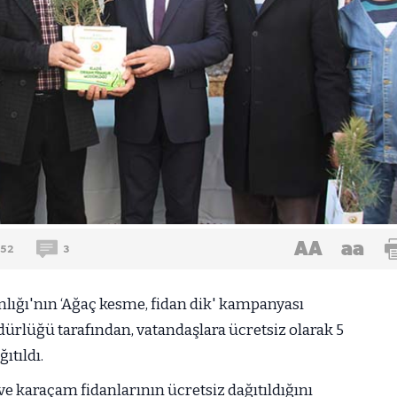
AA
aa
152
3
nlığı'nın ‘Ağaç kesme, fidan dik' kampanyası
rlüğü tarafından, vatandaşlara ücretsiz olarak 5
ıtıldı.
ve karaçam fidanlarının ücretsiz dağıtıldığını