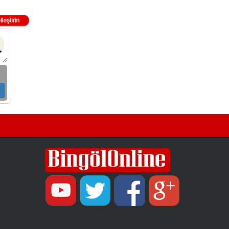
ulaşım yatırımlarında kalıcı ve güvenli
çözümleri öncelediklerini söyledi. Arıkan,
bu sezon yaklaşık 40 bin ton asfalt serimi
gerçekleştirileceğini belirtti.