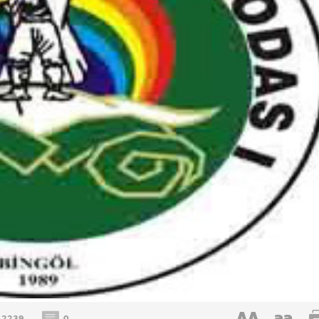
AA
aa
2239
0