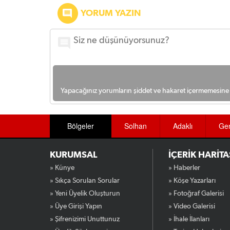
YORUM YAZIN
Yapacağınız yorumların şiddet ve hakaret içermemesine l
Bölgeler
Solhan
Adaklı
Ge
KURUMSAL
İÇERİK HARİTA
» Künye
» Haberler
» Sıkça Sorulan Sorular
» Köşe Yazarları
» Yeni Üyelik Oluşturun
» Fotoğraf Galerisi
» Üye Girişi Yapın
» Video Galerisi
» Şifrenizimi Unuttunuz
» İhale İlanları