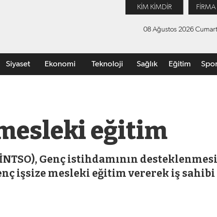
KİM KİMDİR
FİRMA
08 Ağustos 2026 Cumart
Siyaset
Ekonomi
Teknoloji
Sağlık
Eğitim
Spo
 mesleki eğitim
(BİNTSO), Genç istihdamının desteklenmes
ç işsize mesleki eğitim vererek iş sahibi