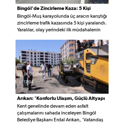
Bingöl'de Zincirleme Kaza: 5 Kişi
Bingöl-Muş karayolunda üç aracın karıştığı
Yaralandı
zincirleme trafik kazasında 5 kişi yaralandı.
Yaralılar, olay yerindeki ilk müdahalenin
ardından Bingöl Devlet Hastanesi'ne
kaldırıldı.
06.08.2026
17:04
Arıkan: 'Konforlu Ulaşım, Güçlü Altyapı
Kent genelinde devam eden asfalt
İçin Çalışıyoruz'
çalışmalarını sahada inceleyen Bingöl
Belediye Başkanı Erdal Arıkan, 'Vatandaş
yapılan çalışmayı değil, o çalışmanın
hayatına kattığı konforu hatırlar' diyerek,