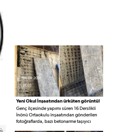
06.08.2026
18:03
Yeni Okul İnşaatından ürküten görüntü!
Genç ilçesinde yapımı süren 16 Derslikli
İnönü Ortaokulu inşaatından gönderilen
fotoğraflarda, bazı betonarme taşıyıcı
elemanlarda boşluklar ve açığa çıkan