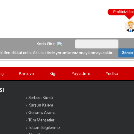
Kodu Girin
ütfen dikkat edin. Aksi taktirde yorumlarınız onaylanmayacaktır.
Gönder
nç
Karlıova
Kiğı
Yayladere
Yedisu
SI
» Serbest Kürsü
» Kurşun Kalem
» Gelişmiş Arama
» Tüm Manşetler
» İletişim Bilgilerimiz