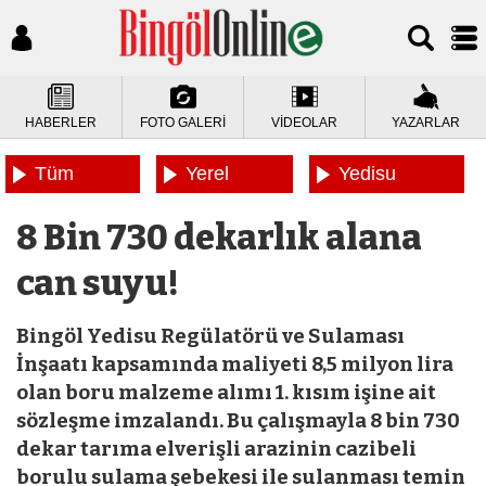
HABERLER
FOTO GALERİ
VİDEOLAR
YAZARLAR
Tüm
Yerel
Yedisu
Haberler
Haberler
Haberleri
8 Bin 730 dekarlık alana
can suyu!
Bingöl Yedisu Regülatörü ve Sulaması
İnşaatı kapsamında maliyeti 8,5 milyon lira
olan boru malzeme alımı 1. kısım işine ait
sözleşme imzalandı. Bu çalışmayla 8 bin 730
dekar tarıma elverişli arazinin cazibeli
borulu sulama şebekesi ile sulanması temin