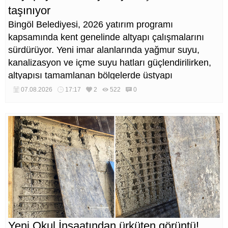
taşınıyor
Bingöl Belediyesi, 2026 yatırım programı
kapsamında kent genelinde altyapı çalışmalarını
sürdürüyor. Yeni imar alanlarında yağmur suyu,
kanalizasyon ve içme suyu hatları güçlendirilirken,
altyapısı tamamlanan bölgelerde üstyapı
düzenlemeleri de eş zamanlı yürütülüyor.
07.08.2026
17:17
2
522
0
Yeni Okul İnşaatından ürküten görüntü!