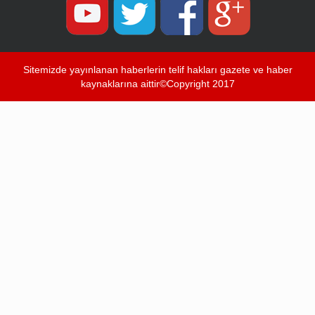
Sitemizde yayınlanan haberlerin telif hakları gazete ve haber
kaynaklarına aittir©Copyright 2017