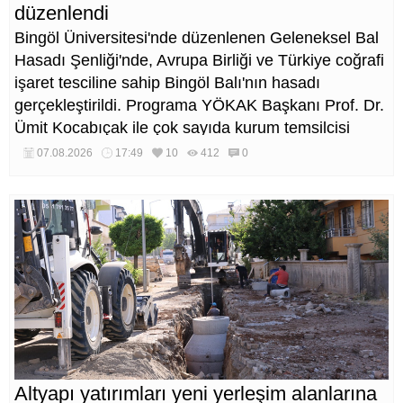
düzenlendi
Bingöl Üniversitesi'nde düzenlenen Geleneksel Bal
Hasadı Şenliği'nde, Avrupa Birliği ve Türkiye coğrafi
işaret tesciline sahip Bingöl Balı'nın hasadı
gerçekleştirildi. Programa YÖKAK Başkanı Prof. Dr.
Ümit Kocabıçak ile çok sayıda kurum temsilcisi
katıldı.
07.08.2026
17:49
10
412
0
Altyapı yatırımları yeni yerleşim alanlarına