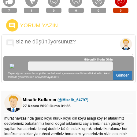
7
1
0
0
0
0
YORUM YAZIN
Güvenlik Kodu Girin
Yapacağınız yorumların şiddet ve hakaret içermemesine lütfen dikkat edin. Aksi
Gönder
taktirde yorumlarınız onaylanmayacaktır.
Misafir Kullanıcı
(@Misafir_64797)
27 Kasım 2020 Cuma 01:56
murat havzasinda garip köyü kürük köyü dik köyü asagi köyler atalarimiz
dedelerimiz babalarimiz kendi dogal arklarimiz caylarimiz insan gücüyle
yapilan kanalarimizi baraj dediniz bütün sulak topraklarimizi kurutunuz her
taraf kum ocaklariyla ruhsat verdiniz boruda milyonlarinizda sizin olsun bir