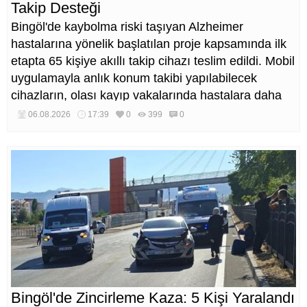
Takip Desteği
Bingöl'de kaybolma riski taşıyan Alzheimer
hastalarına yönelik başlatılan proje kapsamında ilk
etapta 65 kişiye akıllı takip cihazı teslim edildi. Mobil
uygulamayla anlık konum takibi yapılabilecek
cihazların, olası kayıp vakalarında hastalara daha
kısa sürede ulaşılmasını sağlaması hedefleniyor.
06.08.2026
17:39
0
399
0
Bingöl'de Zincirleme Kaza: 5 Kişi Yaralandı