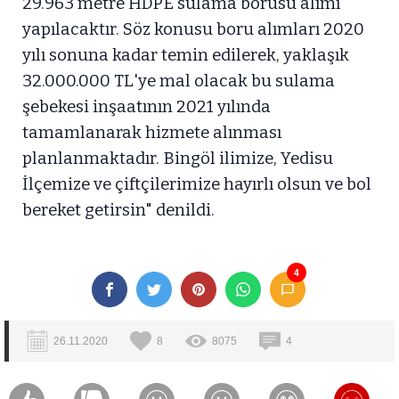
29.963 metre HDPE sulama borusu alımı
yapılacaktır. Söz konusu boru alımları 2020
yılı sonuna kadar temin edilerek, yaklaşık
32.000.000 TL'ye mal olacak bu sulama
şebekesi inşaatının 2021 yılında
tamamlanarak hizmete alınması
planlanmaktadır. Bingöl ilimize, Yedisu
İlçemize ve çiftçilerimize hayırlı olsun ve bol
bereket getirsin" denildi.
4
26.11.2020
8
8075
4