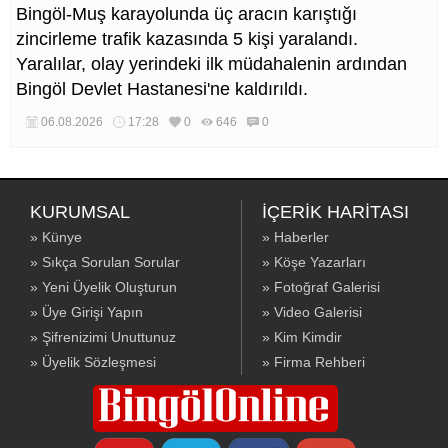
Bingöl-Muş karayolunda üç aracın karıştığı
zincirleme trafik kazasında 5 kişi yaralandı.
Yaralılar, olay yerindeki ilk müdahalenin ardından
Bingöl Devlet Hastanesi'ne kaldırıldı.
06.08.2026
17:28
0
646
0
KURUMSAL
İÇERİK HARİTASI
» Künye
» Haberler
» Sıkça Sorulan Sorular
» Köşe Yazarları
» Yeni Üyelik Oluşturun
» Fotoğraf Galerisi
» Üye Girişi Yapın
» Video Galerisi
» Şifrenizimi Unuttunuz
» Kim Kimdir
» Üyelik Sözleşmesi
» Firma Rehberi