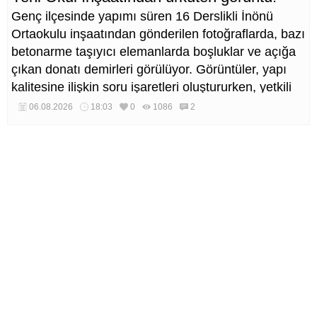
Genç ilçesinde yapımı süren 16 Derslikli İnönü
Ortaokulu inşaatından gönderilen fotoğraflarda, bazı
betonarme taşıyıcı elemanlarda boşluklar ve açığa
çıkan donatı demirleri görülüyor. Görüntüler, yapı
kalitesine ilişkin soru işaretleri oluştururken, yetkili
kurumların teknik inceleme yapması çağrısı yapıldı.
06.08.2026
18:03
0
1086
2