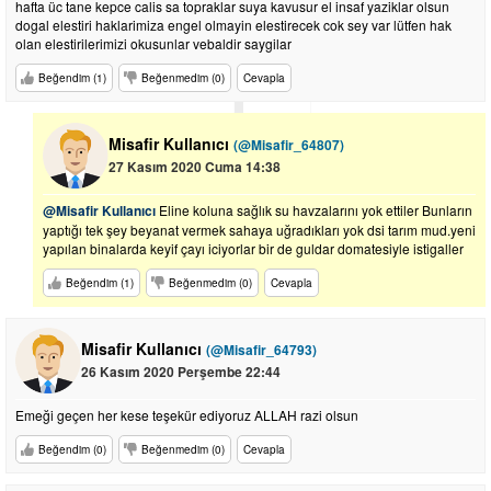
hafta üc tane kepce calis sa topraklar suya kavusur el insaf yaziklar olsun
dogal elestiri haklarimiza engel olmayin elestirecek cok sey var lütfen hak
olan elestirilerimizi okusunlar vebaldir saygilar
Beğendim (1)
Beğenmedim (0)
Cevapla
Misafir Kullanıcı
(@Misafir_64807)
27 Kasım 2020 Cuma 14:38
@Misafir Kullanıcı
Eline koluna sağlık su havzalarını yok ettiler Bunların
yaptığı tek şey beyanat vermek sahaya uğradıkları yok dsi tarım mud.yeni
yapılan binalarda keyif çayı iciyorlar bir de guldar domatesiyle istigaller
Beğendim (1)
Beğenmedim (0)
Cevapla
Misafir Kullanıcı
(@Misafir_64793)
26 Kasım 2020 Perşembe 22:44
Emeği geçen her kese teşekür ediyoruz ALLAH razi olsun
Beğendim (0)
Beğenmedim (0)
Cevapla