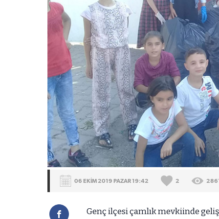
06 EKİM 2019 PAZAR 19:42
2
286
Genç ilçesi çamlık mevkiinde geliş