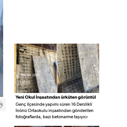
06.08.2026
18:03
Yeni Okul İnşaatından ürküten görüntü!
Genç ilçesinde yapımı süren 16 Derslikli
İnönü Ortaokulu inşaatından gönderilen
fotoğraflarda, bazı betonarme taşıyıcı
elemanlarda boşluklar ve açığa çıkan