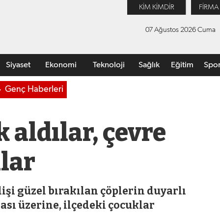
KİM KİMDİR
FİRMA
07 Ağustos 2026 Cuma
Siyaset
Ekonomi
Teknoloji
Sağlık
Eğitim
Spo
Genç Haberleri
 aldılar, çevre
ılar
işi güzel bırakılan çöplerin duyarlı
sı üzerine, ilçedeki çocuklar