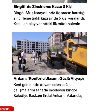
Bingöl'de Zincirleme Kaza: 5 Kişi
Bingöl-Muş karayolunda üç aracın karıştığı
Yaralandı
zincirleme trafik kazasında 5 kişi yaralandı.
Yaralılar, olay yerindeki ilk müdahalenin
ardından Bingöl Devlet Hastanesi'ne
kaldırıldı.
06.08.2026
17:04
Arıkan: 'Konforlu Ulaşım, Güçlü Altyapı
Kent genelinde devam eden asfalt
İçin Çalışıyoruz'
çalışmalarını sahada inceleyen Bingöl
Belediye Başkanı Erdal Arıkan, 'Vatandaş
yapılan çalışmayı değil, o çalışmanın
hayatına kattığı konforu hatırlar' diyerek,