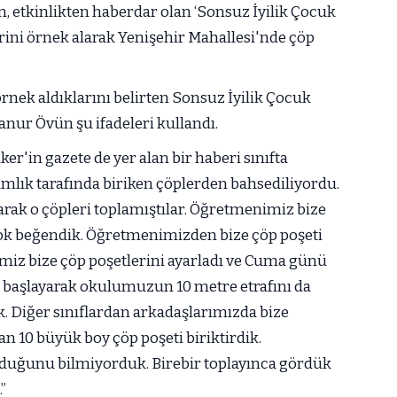
, etkinlikten haberdar olan ‘Sonsuz İyilik Çocuk
rini örnek alarak Yenişehir Mahallesi'nde çöp
örnek aldıklarını belirten Sonsuz İyilik Çocuk
nur Övün şu ifadeleri kullandı.
r'in gazete de yer alan bir haberi sınıfta
mlık tarafında biriken çöplerden bahsediliyordu.
arak o çöpleri toplamıştılar. Öğretmenimiz bize
 çok beğendik. Öğretmenimizden bize çöp poşeti
imiz bize çöp poşetlerini ayarladı ve Cuma günü
başlayarak okulumuzun 10 metre etrafını da
ık. Diğer sınıflardan arkadaşlarımızda bize
an 10 büyük boy çöp poşeti biriktirdik.
lduğunu bilmiyorduk. Birebir toplayınca gördük
”