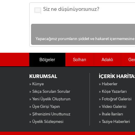
Yapacağınız yorumların şiddet ve hakaret içermemesine l
Bölgeler
Solhan
Adaklı
Ge
KURUMSAL
İÇERİK HARİTA
» Künye
» Haberler
» Sıkça Sorulan Sorular
» Köşe Yazarları
» Yeni Üyelik Oluşturun
» Fotoğraf Galerisi
» Üye Girişi Yapın
» Video Galerisi
» Şifrenizimi Unuttunuz
» İhale İlanları
» Üyelik Sözleşmesi
» Taziye Haberleri