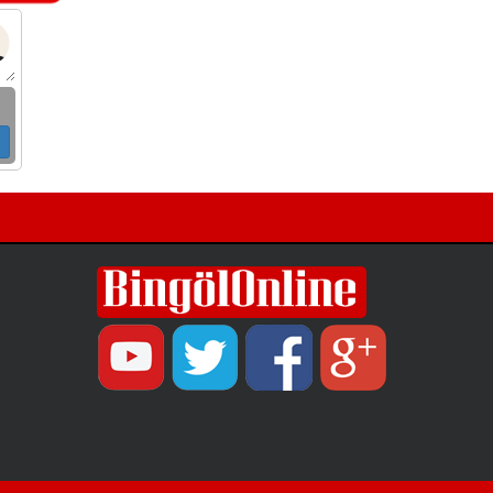
ulaşım yatırımlarında kalıcı ve güvenli
çözümleri öncelediklerini söyledi. Arıkan,
bu sezon yaklaşık 40 bin ton asfalt serimi
gerçekleştirileceğini belirtti.