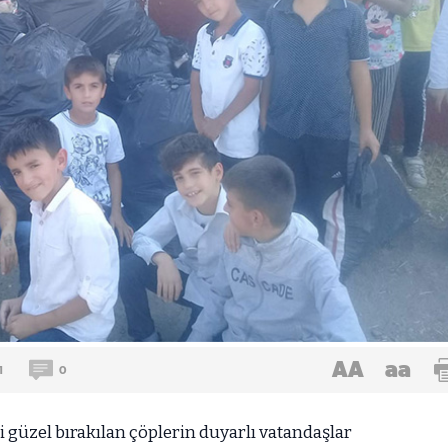
AA
aa
1
0
i güzel bırakılan çöplerin duyarlı vatandaşlar