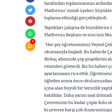
tarafından toplanmasının ardından
Platformu' minik üyeleri, büyükle
toplama etkinliği gerçekleştirdi.
Yaptıkları çalışma ile büyüklerini 
Platformu Başkanı ve sözcüsü Nisa
0
“Her şey öğretmenimiz Veysel Çelike
okumasıyla başladı. Bu haberde Ça
Birkaç abimizde çöp poşetlerini al
resimleri gösterdi. Biz bu haberi
ayarlamasını rica ettik. Öğretmen
öğleden sonra önce okulumuzdan 
içine alan büyük bir temizlik yapt
katıldılar. Daha yarım saat dolmad
Çevremizin bu kadar çöple dolu o
ki çevreye karşı çok duyarsızmışız.