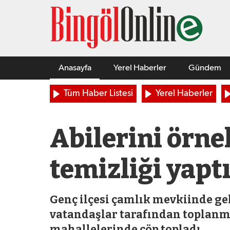
Anasayfa
Yerel Haberler
Gündem
Tüm Haber Listesi
Yerel Haberler
Abilerini örnek
temizliği yapt
Genç ilçesi çamlık mevkiinde gel
vatandaşlar tarafından toplanma
mahallelerinde çöp topladı.