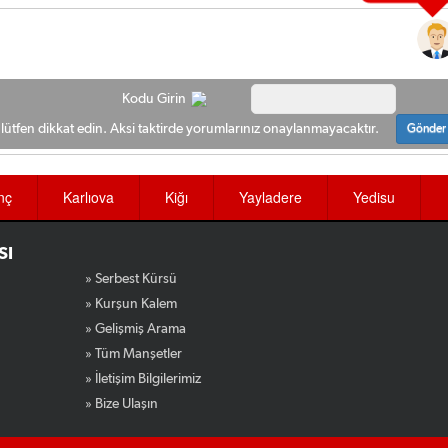
Kodu Girin
ütfen dikkat edin. Aksi taktirde yorumlarınız onaylanmayacaktır.
Gönder
nç
Karlıova
Kiğı
Yayladere
Yedisu
SI
» Serbest Kürsü
» Kurşun Kalem
» Gelişmiş Arama
» Tüm Manşetler
» İletişim Bilgilerimiz
» Bize Ulaşın