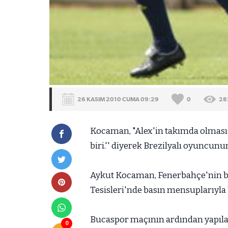
26 KASIM 2010 CUMA 09:29
0
28
Kocaman, "Alex'in takımda olması b
biri.'' diyerek Brezilyalı oyuncun
Aykut Kocaman, Fenerbahçe'nin b
Tesisleri'nde basın mensuplarıyla b
Bucaspor maçının ardından yapıl
0