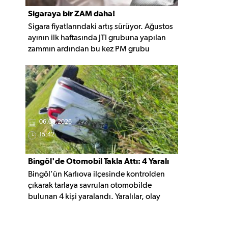
Sigaraya bir ZAM daha!
Sigara fiyatlarındaki artış sürüyor. Ağustos
ayının ilk haftasında JTI grubuna yapılan
zammın ardından bu kez PM grubu
sigaralara 10 TL zam geldi. Güncellemeyle
gruptaki en ucuz sigara 120 TL, en pahalı
sigara ise 140 TL'ye yükseldi.
06.08.2026
15:42
Bingöl'de Otomobil Takla Attı: 4 Yaralı
Bingöl'ün Karlıova ilçesinde kontrolden
çıkarak tarlaya savrulan otomobilde
bulunan 4 kişi yaralandı. Yaralılar, olay
yerindeki ilk müdahalenin ardından
hastaneye kaldırıldı.