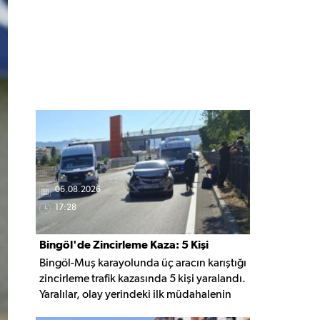
06.08.2026
17:28
Bingöl'de Zincirleme Kaza: 5 Kişi
Bingöl-Muş karayolunda üç aracın karıştığı
Yaralandı
zincirleme trafik kazasında 5 kişi yaralandı.
Yaralılar, olay yerindeki ilk müdahalenin
ardından Bingöl Devlet Hastanesi'ne