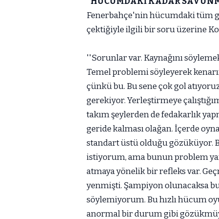
''HÜCUMDAKİ KADAR SAVUNMAD
Fenerbahçe'nin hücumdaki tüm gü
çektiğiyle ilgili bir soru üzerine K
''Sorunlar var. Kaynağını söyleme
Temel problemi söyleyerek kenarın
çünkü bu. Bu sene çok gol atıyoru
gerekiyor. Yerleştirmeye çalıştığım
takım şeylerden de fedakarlık yap
geride kalması olağan. İçerde oyn
standart üstü olduğu gözüküyor. 
istiyorum, ama bunun problem yar
atmaya yönelik bir refleks var. Geç
yenmişti. Şampiyon olunacaksa bu 
söylemiyorum. Bu hızlı hücum oyu
anormal bir durum gibi gözükmüy