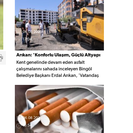
kaldırıldı.
06.08.2026
17:04
Arıkan: 'Konforlu Ulaşım, Güçlü Altyapı
Kent genelinde devam eden asfalt
İçin Çalışıyoruz'
çalışmalarını sahada inceleyen Bingöl
Belediye Başkanı Erdal Arıkan, 'Vatandaş
yapılan çalışmayı değil, o çalışmanın
hayatına kattığı konforu hatırlar' diyerek,
ulaşım yatırımlarında kalıcı ve güvenli
çözümleri öncelediklerini söyledi. Arıkan,
bu sezon yaklaşık 40 bin ton asfalt serimi
gerçekleştirileceğini belirtti.
06.08.2026
16:54