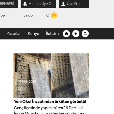
 REHBERİ
Hemen Üye Ol
Üye Girşi
°C
mbe
Bingöl
r
Yazarlar
Künye
İletişim
06.08.2026
18:03
Yeni Okul İnşaatından ürküten görüntü!
Genç ilçesinde yapımı süren 16 Derslikli
İnönü Ortaokulu inşaatından gönderilen