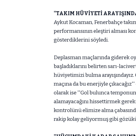
''TAKIM HÜVİYETİ ARAYIŞINDA
Aykut Kocaman, Fenerbahçe takım
performansının eleştiri alması k
gösterdiklerini söyledi.
Deplasman maçlarında giderek oy
başladıklarını belirten sarı-laciv
hüviyetimizi bulma arayışındayız
maçına da bu enerjiyle çıkacağız'
olarak ise ''Gol bulunca temponu
alamayacağını hissettirmek gerek
kontrolünü elimize alma çabasında 
rakip kolay geliyormuş gibi gözükü