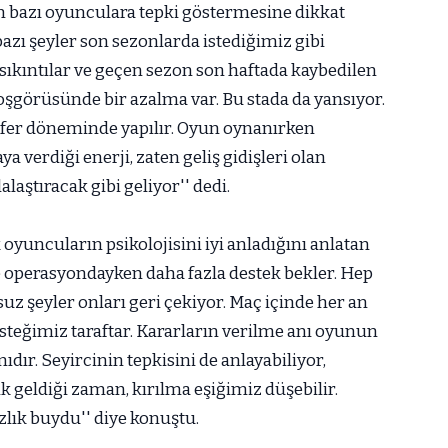
rın bazı oyunculara tepki göstermesine dikkat
zı şeyler son sezonlarda istediğimiz gibi
sıkıntılar ve geçen sezon son haftada kaybedilen
görüsünde bir azalma var. Bu stada da yansıyor.
nsfer döneminde yapılır. Oyun oynanırken
a verdiği enerji, zaten geliş gidişleri olan
laştıracak gibi geliyor'' dedi.
 oyuncuların psikolojisini iyi anladığını anlatan
 operasyondayken daha fazla destek bekler. Hep
z şeyler onları geri çekiyor. Maç içinde her an
esteğimiz taraftar. Kararların verilme anı oyunun
ıdır. Seyircinin tepkisini de anlayabiliyor,
k geldiği zaman, kırılma eşiğimiz düşebilir.
lık buydu'' diye konuştu.