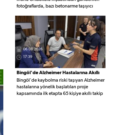
fotoğraflarda, bazı betonarme taşıyıcı
elemanlarda boşluklar ve açığa çıkan
donatı demirleri görülüyor. Görüntüler,
yapı kalitesine ilişkin soru işaretleri
oluştururken, yetkili kurumların teknik
inceleme yapması çağrısı yapıldı.
06.08.2026
17:39
Bingöl'de Alzheimer Hastalarına Akıllı
Bingöl'de kaybolma riski taşıyan Alzheimer
Takip Desteği
hastalarına yönelik başlatılan proje
kapsamında ilk etapta 65 kişiye akıllı takip
cihazı teslim edildi. Mobil uygulamayla
anlık konum takibi yapılabilecek cihazların,
olası kayıp vakalarında hastalara daha kısa
sürede ulaşılmasını sağlaması hedefleniyor.