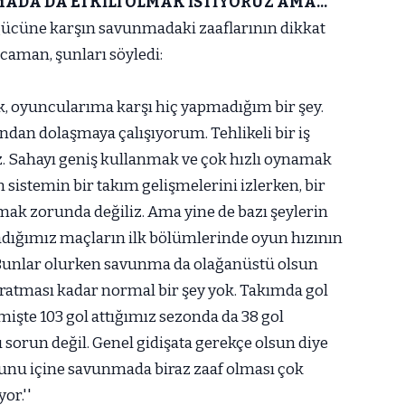
A DA ETKİLİ OLMAK İSTİYORUZ AMA...''
cüne karşın savunmadaki zaaflarının dikkat
ocaman, şunları söyledi:
k, oyuncularıma karşı hiç yapmadığım bir şey.
dan dolaşmaya çalışıyorum. Tehlikeli bir iş
z. Sahayı geniş kullanmak ve çok hızlı oynamak
 sistemin bir takım gelişmelerini izlerken, bir
mak zorunda değiliz. Ama yine de bazı şeylerin
adığımız maçların ilk bölümlerinde oyun hızının
Bunlar olurken savunma da olağanüstü olsun
atması kadar normal bir şey yok. Takımda gol
mişte 103 gol attığımız sezonda da 38 gol
sorun değil. Genel gidişata gerekçe olsun diye
nu içine savunmada biraz zaaf olması çok
or.''