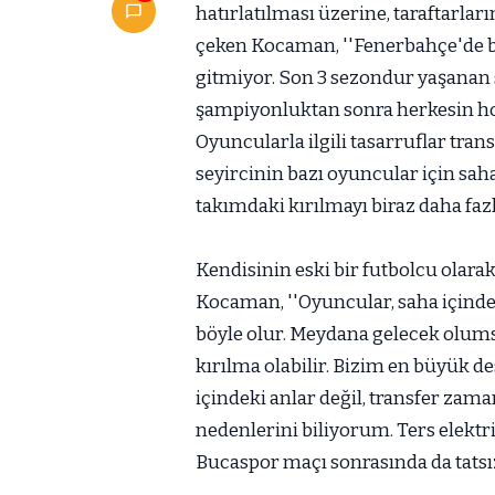
hatırlatılması üzerine, taraftarla
çeken Kocaman, ''Fenerbahçe'de ba
gitmiyor. Son 3 sezondur yaşanan 
şampiyonluktan sonra herkesin hoş
Oyuncularla ilgili tasarruflar tra
seyircinin bazı oyuncular için sahay
takımdaki kırılmayı biraz daha fazla
Kendisinin eski bir futbolcu olarak
Kocaman, ''Oyuncular, saha içinde
böyle olur. Meydana gelecek olumsu
kırılma olabilir. Bizim en büyük d
içindeki anlar değil, transfer zaman
nedenlerini biliyorum. Ters elektri
Bucaspor maçı sonrasında da tatsız