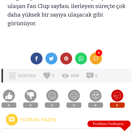
ulaşan Fan Clup sayfası, ilerleyen süreçte çok
daha yüksek bir sayıya ulaşacak gibi
görünüyor.
0
16.03.2011
0
4056
0
0
0
0
0
0
0
YORUM YAZIN