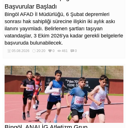
Başvurular Başladı
Bingöl AFAD İl Müdürlüğü, 6 Şubat depremleri
sonrası hak sahipliği sürecine ilişkin iki aylık askı
ilanını yayımladı. Belirlenen şartları taşıyan
vatandaşlar, 3 Ekim 2026'ya kadar gerekli belgelerle
başvuruda bulunabilecek.
05.08.2026
20:20
0
461
0
Bingöl, ANALİG Atletizm Grup