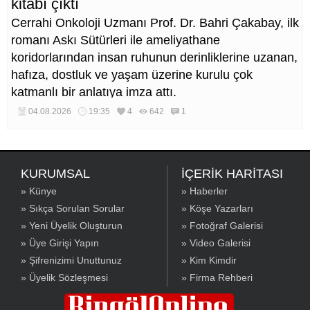
kitabı çıktı
Cerrahi Onkoloji Uzmanı Prof. Dr. Bahri Çakabay, ilk
romanı Askı Sütürleri ile ameliyathane
koridorlarından insan ruhunun derinliklerine uzanan,
hafıza, dostluk ve yaşam üzerine kurulu çok
katmanlı bir anlatıya imza attı.
04.08.2026
19:35
4
642
1
KURUMSAL
İÇERİK HARİTASI
» Künye
» Haberler
» Sıkça Sorulan Sorular
» Köşe Yazarları
» Yeni Üyelik Oluşturun
» Fotoğraf Galerisi
» Üye Girişi Yapın
» Video Galerisi
» Şifrenizimi Unuttunuz
» Kim Kimdir
» Üyelik Sözleşmesi
» Firma Rehberi