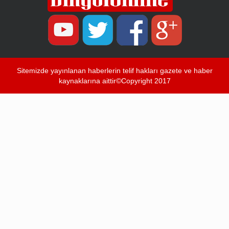
Sitemizde yayınlanan haberlerin telif hakları gazete ve haber
kaynaklarına aittir©Copyright 2017