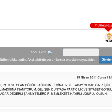
Kodu Girin
ütfen dikkat edin. Aksi taktirde yorumlarınız onaylanmayacaktır.
Gönder
15 Nisan 2011 Cuma 13:
, PARTİYE OLAN GÖNÜL BAĞINIZIN TEMİNATIYDI..... ADAY OLMADIĞINIZ İÇİN
MADIĞINA İNANIYORUM. GELİŞEN DÜNYADA PARTİCİLİK VE SİYASET GÖNÜL
N KADAR DEĞERLİ ŞAHSİYETLERDİR. MEMLEKETE HAYIRLI UĞURLU OLSUN.