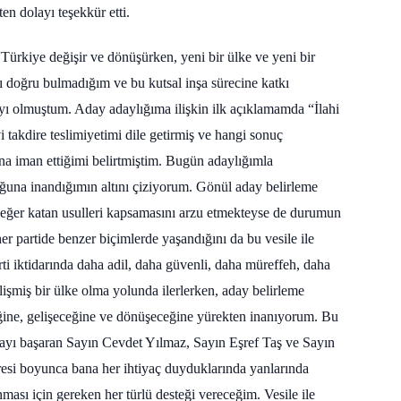
en dolayı teşekkür etti.
Türkiye değişir ve dönüşürken, yeni bir ülke ve yeni bir
yı doğru bulmadığım ve bu kutsal inşa sürecine katkı
yı olmuştum. Aday adaylığıma ilişkin ilk açıklamamda “İlahi
lvi takdire teslimiyetimi dile getirmiş ve hangi sonuç
una iman ettiğimi belirtmiştim. Bugün adaylığımla
ğuna inandığımın altını çiziyorum. Gönül aday belirleme
eğer katan usulleri kapsamasını arzu etmekteyse de durumun
er partide benzer biçimlerde yaşandığını da bu vesile ile
 iktidarında daha adil, daha güvenli, daha müreffeh, daha
işmiş bir ülke olma yolunda ilerlerken, aday belirleme
ğine, gelişeceğine ve dönüşeceğine yürekten inanıyorum. Bu
mayı başaran Sayın Cevdet Yılmaz, Sayın Eşref Taş ve Sayın
esi boyunca bana her ihtiyaç duyduklarında yanlarında
ası için gereken her türlü desteği vereceğim. Vesile ile