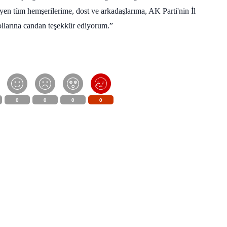
eyen tüm hemşerilerime, dost ve arkadaşlarıma, AK Parti'nin İl
Kollarına candan teşekkür ediyorum.”
0
0
0
0