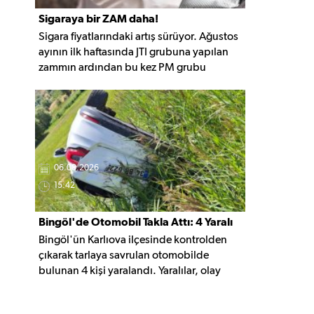
Sigaraya bir ZAM daha!
Sigara fiyatlarındaki artış sürüyor. Ağustos
ayının ilk haftasında JTI grubuna yapılan
zammın ardından bu kez PM grubu
sigaralara 10 TL zam geldi. Güncellemeyle
gruptaki en ucuz sigara 120 TL, en pahalı
sigara ise 140 TL'ye yükseldi.
06.08.2026
15:42
Bingöl'de Otomobil Takla Attı: 4 Yaralı
Bingöl'ün Karlıova ilçesinde kontrolden
çıkarak tarlaya savrulan otomobilde
bulunan 4 kişi yaralandı. Yaralılar, olay
yerindeki ilk müdahalenin ardından
hastaneye kaldırıldı.