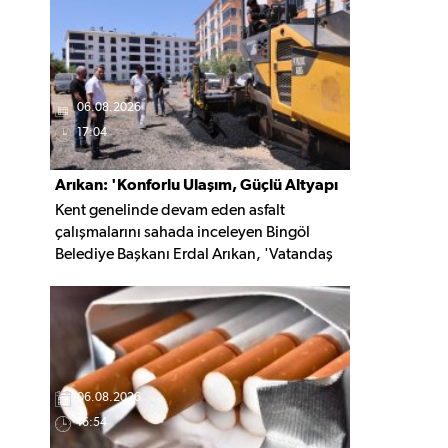
kaldırıldı.
06.08.2026
17:04
Arıkan: 'Konforlu Ulaşım, Güçlü Altyapı
Kent genelinde devam eden asfalt
İçin Çalışıyoruz'
çalışmalarını sahada inceleyen Bingöl
Belediye Başkanı Erdal Arıkan, 'Vatandaş
yapılan çalışmayı değil, o çalışmanın
hayatına kattığı konforu hatırlar' diyerek,
ulaşım yatırımlarında kalıcı ve güvenli
çözümleri öncelediklerini söyledi. Arıkan,
bu sezon yaklaşık 40 bin ton asfalt serimi
gerçekleştirileceğini belirtti.
06.08.2026
16:54