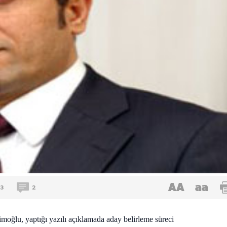
AA
aa
3
2
imoğlu, yaptığı yazılı açıklamada aday belirleme süreci