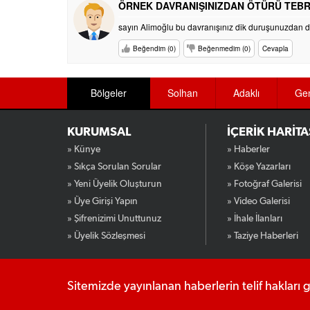
ÖRNEK DAVRANIŞINIZDAN ÖTÜRÜ TEB
sayın Alimoğlu bu davranışınız dik duruşunuzdan
Beğendim (0)
Beğenmedim (0)
Cevapla
Bölgeler
Solhan
Adaklı
Ge
KURUMSAL
İÇERİK HARİTA
» Künye
» Haberler
» Sıkça Sorulan Sorular
» Köşe Yazarları
» Yeni Üyelik Oluşturun
» Fotoğraf Galerisi
» Üye Girişi Yapın
» Video Galerisi
» Şifrenizimi Unuttunuz
» İhale İlanları
» Üyelik Sözleşmesi
» Taziye Haberleri
Sitemizde yayınlanan haberlerin telif hakları 