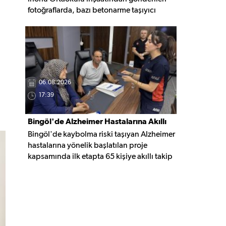
fotoğraflarda, bazı betonarme taşıyıcı
elemanlarda boşluklar ve açığa çıkan
donatı demirleri görülüyor. Görüntüler,
yapı kalitesine ilişkin soru işaretleri
oluştururken, yetkili kurumların teknik
inceleme yapması çağrısı yapıldı.
06.08.2026
17:39
Bingöl'de Alzheimer Hastalarına Akıllı
Bingöl'de kaybolma riski taşıyan Alzheimer
Takip Desteği
hastalarına yönelik başlatılan proje
kapsamında ilk etapta 65 kişiye akıllı takip
cihazı teslim edildi. Mobil uygulamayla
anlık konum takibi yapılabilecek cihazların,
olası kayıp vakalarında hastalara daha kısa
sürede ulaşılmasını sağlaması hedefleniyor.