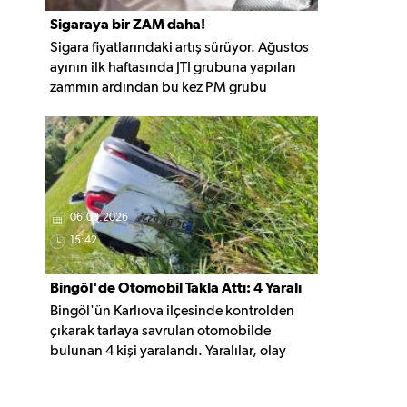
Sigaraya bir ZAM daha!
Sigara fiyatlarındaki artış sürüyor. Ağustos
ayının ilk haftasında JTI grubuna yapılan
zammın ardından bu kez PM grubu
sigaralara 10 TL zam geldi. Güncellemeyle
gruptaki en ucuz sigara 120 TL, en pahalı
sigara ise 140 TL'ye yükseldi.
06.08.2026
15:42
Bingöl'de Otomobil Takla Attı: 4 Yaralı
Bingöl'ün Karlıova ilçesinde kontrolden
çıkarak tarlaya savrulan otomobilde
bulunan 4 kişi yaralandı. Yaralılar, olay
yerindeki ilk müdahalenin ardından
hastaneye kaldırıldı.