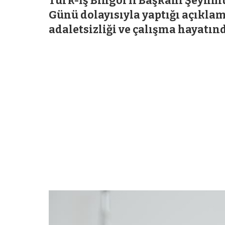
Türk-İş Bingöl İl Başkanı Şeyhm
Günü dolayısıyla yaptığı açıklama
adaletsizliği ve çalışma hayatın