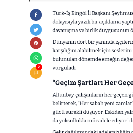
Türk-İş Bingöl İl Başkanı Şeyhmu
dolayısıyla yazılı bir açıklama yapt
dayanışma ve birlik duygusunun ön
Dünyanın dört bir yanında işçilerin
karşılığını alabilmek için seslerini
bulunulan dönemde emeğin değersiz
vurguladı.
2
“Geçim Şartları Her Geç
Altunbay, çalışanların her geçen g
belirterek, “Her sabah yeni zamlar
gücü sürekli düşüyor. Eskiden yaln
da yoksullukla mücadele ediyor” d
Gelir dağılımındaki adaletsizliğin 