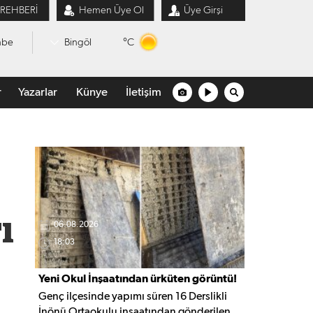
 REHBERİ
Hemen Üye Ol
Üye Girşi
°C
mbe
Bingöl
r
Yazarlar
Künye
İletişim
ı
06.08.2026
18:03
Yeni Okul İnşaatından ürküten görüntü!
Genç ilçesinde yapımı süren 16 Derslikli
İnönü Ortaokulu inşaatından gönderilen