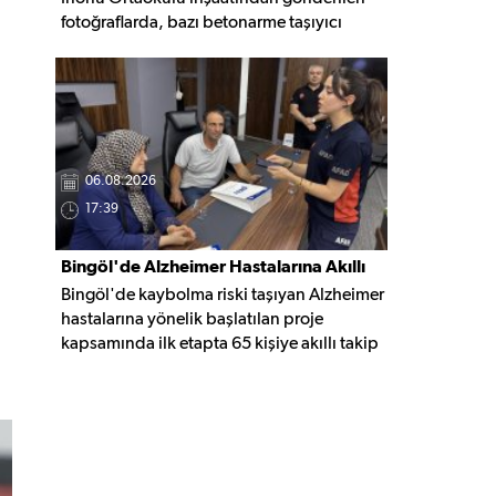
fotoğraflarda, bazı betonarme taşıyıcı
elemanlarda boşluklar ve açığa çıkan
donatı demirleri görülüyor. Görüntüler,
yapı kalitesine ilişkin soru işaretleri
oluştururken, yetkili kurumların teknik
inceleme yapması çağrısı yapıldı.
06.08.2026
17:39
Bingöl'de Alzheimer Hastalarına Akıllı
Bingöl'de kaybolma riski taşıyan Alzheimer
Takip Desteği
hastalarına yönelik başlatılan proje
kapsamında ilk etapta 65 kişiye akıllı takip
cihazı teslim edildi. Mobil uygulamayla
anlık konum takibi yapılabilecek cihazların,
olası kayıp vakalarında hastalara daha kısa
sürede ulaşılmasını sağlaması hedefleniyor.