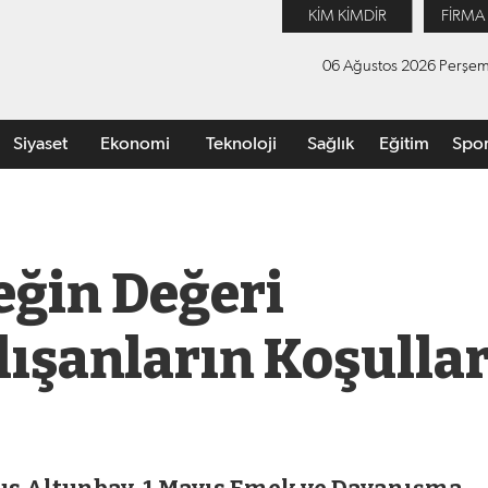
KİM KİMDİR
FİRMA
06 Ağustos 2026 Perşe
Siyaset
Ekonomi
Teknoloji
Sağlık
Eğitim
Spo
eğin Değeri
ışanların Koşullar