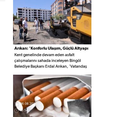
kaldırıldı.
06.08.2026
17:04
Arıkan: 'Konforlu Ulaşım, Güçlü Altyapı
Kent genelinde devam eden asfalt
İçin Çalışıyoruz'
çalışmalarını sahada inceleyen Bingöl
Belediye Başkanı Erdal Arıkan, 'Vatandaş
yapılan çalışmayı değil, o çalışmanın
hayatına kattığı konforu hatırlar' diyerek,
ulaşım yatırımlarında kalıcı ve güvenli
çözümleri öncelediklerini söyledi. Arıkan,
bu sezon yaklaşık 40 bin ton asfalt serimi
gerçekleştirileceğini belirtti.
06.08.2026
16:54