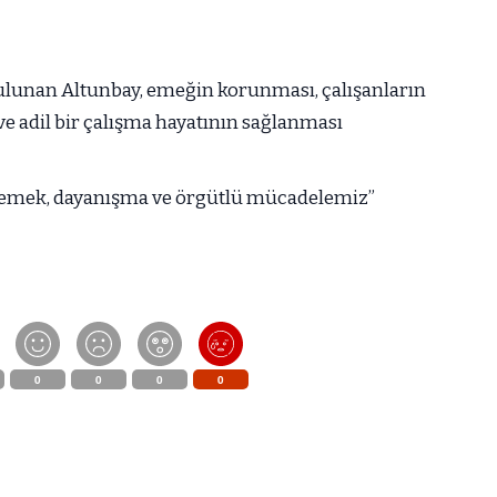
lunan Altunbay, emeğin korunması, çalışanların
ve adil bir çalışma hayatının sağlanması
ın emek, dayanışma ve örgütlü mücadelemiz”
0
0
0
0