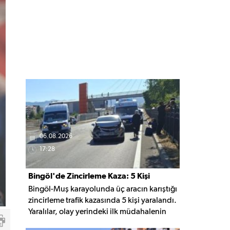
06.08.2026
17:28
Bingöl'de Zincirleme Kaza: 5 Kişi
Bingöl-Muş karayolunda üç aracın karıştığı
Yaralandı
zincirleme trafik kazasında 5 kişi yaralandı.
Yaralılar, olay yerindeki ilk müdahalenin
ardından Bingöl Devlet Hastanesi'ne