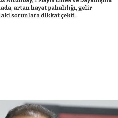
us Altunbay, 1 Mayıs Emek ve Dayanışma
da, artan hayat pahalılığı, gelir
daki sorunlara dikkat çekti.