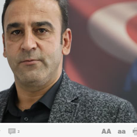
AA
aa
7
2