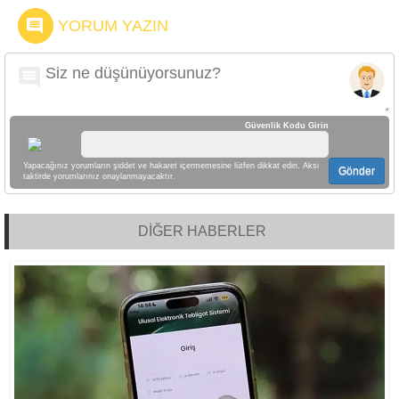
YORUM YAZIN
Güvenlik Kodu Girin
Yapacağınız yorumların şiddet ve hakaret içermemesine lütfen dikkat edin. Aksi
Gönder
taktirde yorumlarınız onaylanmayacaktır.
DİĞER HABERLER