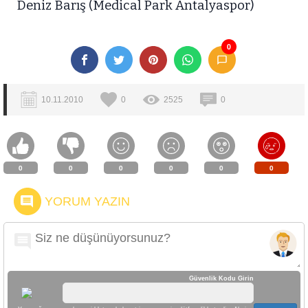
Deniz Barış (Medical Park Antalyaspor)
0
10.11.2010
0
2525
0
0
0
0
0
0
0
YORUM YAZIN
Güvenlik Kodu Girin