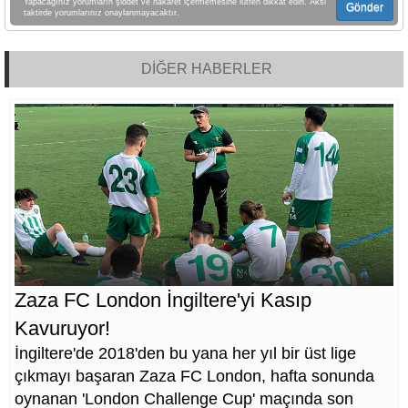
Yapacağınız yorumların şiddet ve hakaret içermemesine lütfen dikkat edin. Aksi
Gönder
taktirde yorumlarınız onaylanmayacaktır.
DİĞER HABERLER
Zaza FC London İngiltere'yi Kasıp
Kavuruyor!
İngiltere'de 2018'den bu yana her yıl bir üst lige
çıkmayı başaran Zaza FC London, hafta sonunda
oynanan 'London Challenge Cup' maçında son