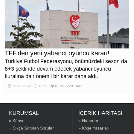
TFF'den yeni yabancı oyuncu kararı!
Türkiye Futbol Federasyonu, önümüzdeki sezon da
8+3 şeklinde devam edecek yabancı oyuncu
kuralına dair önemli bir karar daha aldı.
29.06.2022
12:50
0
2229
0
KURUMSAL
İÇERİK HARİTASI
» Künye
» Haberler
» Sıkça Sorulan Sorular
» Köşe Yazarları