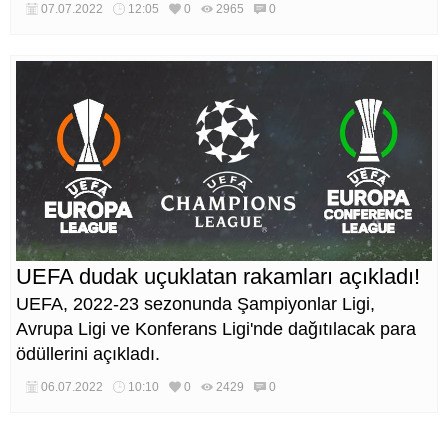
07.07.2022
12:05
0
2965
0
UEFA dudak uçuklatan rakamları açıkladı!
UEFA, 2022-23 sezonunda Şampiyonlar Ligi,
Avrupa Ligi ve Konferans Ligi'nde dağıtılacak para
ödüllerini açıkladı.
06.07.2022
10:10
0
2429
0