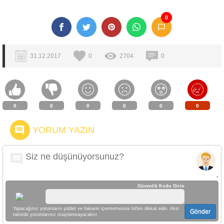
0
31.12.2017
0
2704
0
0
0
0
0
0
0
YORUM YAZIN
Güvenlik Kodu Girin
Yapacağınız yorumların şiddet ve hakaret içermemesine lütfen dikkat edin. Aksi
Gönder
taktirde yorumlarınız onaylanmayacaktır.