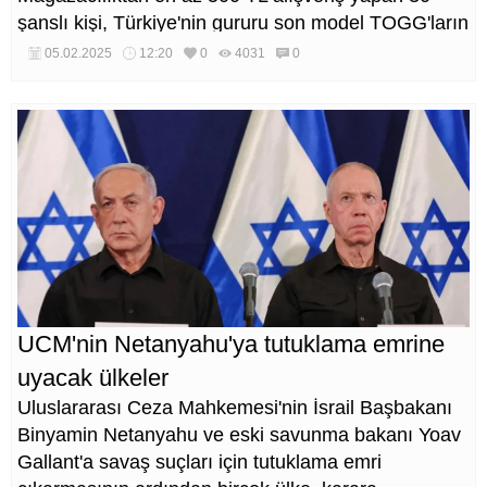
şanslı kişi, Türkiye'nin gururu son model TOGG'ların
sahibi olma fırsatı yakalayacak.
05.02.2025
12:20
0
4031
0
UCM'nin Netanyahu'ya tutuklama emrine
uyacak ülkeler
Uluslararası Ceza Mahkemesi'nin İsrail Başbakanı
Binyamin Netanyahu ve eski savunma bakanı Yoav
Gallant'a savaş suçları için tutuklama emri