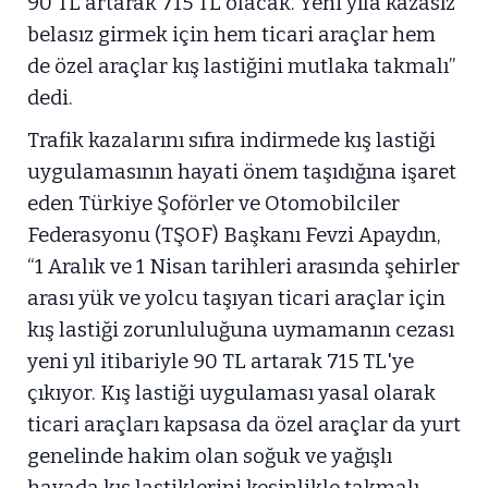
90 TL artarak 715 TL olacak. Yeni yıla kazasız
belasız girmek için hem ticari araçlar hem
de özel araçlar kış lastiğini mutlaka takmalı”
dedi.
Trafik kazalarını sıfıra indirmede kış lastiği
uygulamasının hayati önem taşıdığına işaret
eden Türkiye Şoförler ve Otomobilciler
Federasyonu (TŞOF) Başkanı Fevzi Apaydın,
“1 Aralık ve 1 Nisan tarihleri arasında şehirler
arası yük ve yolcu taşıyan ticari araçlar için
kış lastiği zorunluluğuna uymamanın cezası
yeni yıl itibariyle 90 TL artarak 715 TL'ye
çıkıyor. Kış lastiği uygulaması yasal olarak
ticari araçları kapsasa da özel araçlar da yurt
genelinde hakim olan soğuk ve yağışlı
havada kış lastiklerini kesinlikle takmalı.