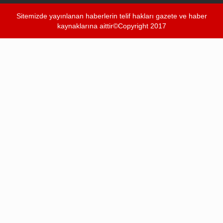
Sitemizde yayınlanan haberlerin telif hakları gazete ve haber
kaynaklarına aittir©Copyright 2017