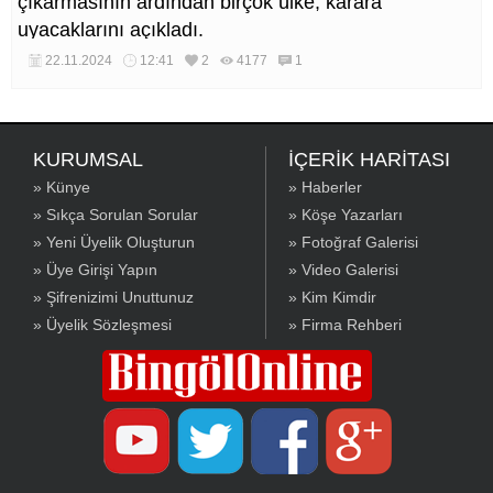
çıkarmasının ardından birçok ülke, karara
uyacaklarını açıkladı.
22.11.2024
12:41
2
4177
1
KURUMSAL
İÇERİK HARİTASI
» Künye
» Haberler
» Sıkça Sorulan Sorular
» Köşe Yazarları
» Yeni Üyelik Oluşturun
» Fotoğraf Galerisi
» Üye Girişi Yapın
» Video Galerisi
» Şifrenizimi Unuttunuz
» Kim Kimdir
» Üyelik Sözleşmesi
» Firma Rehberi