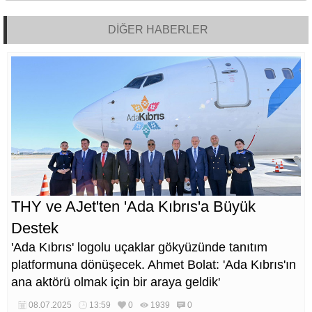
DİĞER HABERLER
THY ve AJet'ten 'Ada Kıbrıs'a Büyük
Destek
'Ada Kıbrıs' logolu uçaklar gökyüzünde tanıtım
platformuna dönüşecek. Ahmet Bolat: 'Ada Kıbrıs'ın
ana aktörü olmak için bir araya geldik'
08.07.2025
13:59
0
1939
0