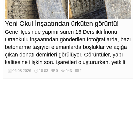
Yeni Okul İnşaatından ürküten görüntü!
Genç ilçesinde yapımı süren 16 Derslikli İnönü
Ortaokulu inşaatından gönderilen fotoğraflarda, bazı
betonarme taşıyıcı elemanlarda boşluklar ve açığa
çıkan donatı demirleri görülüyor. Görüntüler, yapı
kalitesine ilişkin soru işaretleri oluştururken, yetkili
kurumların teknik inceleme yapması çağrısı yapıldı.
06.08.2026
18:03
0
943
2