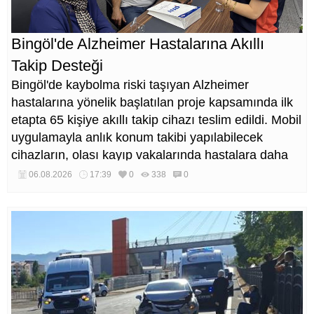
Bingöl'de Alzheimer Hastalarına Akıllı
Takip Desteği
Bingöl'de kaybolma riski taşıyan Alzheimer
hastalarına yönelik başlatılan proje kapsamında ilk
etapta 65 kişiye akıllı takip cihazı teslim edildi. Mobil
uygulamayla anlık konum takibi yapılabilecek
cihazların, olası kayıp vakalarında hastalara daha
kısa sürede ulaşılmasını sağlaması hedefleniyor.
06.08.2026
17:39
0
338
0