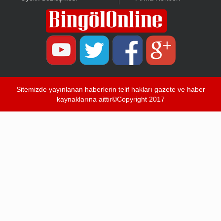
Sitemizde yayınlanan haberlerin telif hakları gazete ve haber
kaynaklarına aittir©Copyright 2017