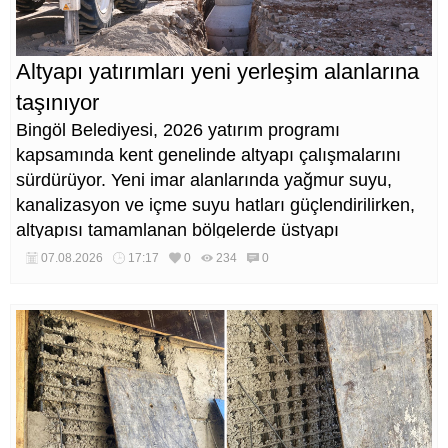
Altyapı yatırımları yeni yerleşim alanlarına
taşınıyor
Bingöl Belediyesi, 2026 yatırım programı
kapsamında kent genelinde altyapı çalışmalarını
sürdürüyor. Yeni imar alanlarında yağmur suyu,
kanalizasyon ve içme suyu hatları güçlendirilirken,
altyapısı tamamlanan bölgelerde üstyapı
düzenlemeleri de eş zamanlı yürütülüyor.
07.08.2026
17:17
0
234
0