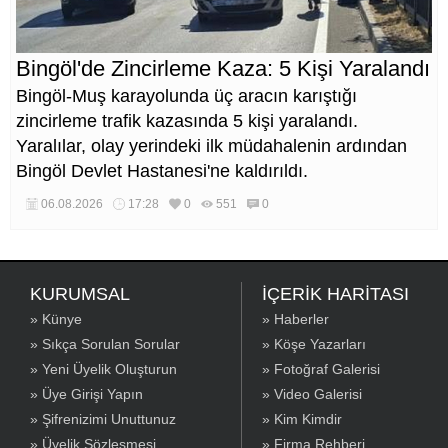
Bingöl'de Zincirleme Kaza: 5 Kişi Yaralandı
Bingöl-Muş karayolunda üç aracın karıştığı
zincirleme trafik kazasında 5 kişi yaralandı.
Yaralılar, olay yerindeki ilk müdahalenin ardından
Bingöl Devlet Hastanesi'ne kaldırıldı.
06.08.2026
17:28
0
551
0
KURUMSAL
İÇERİK HARİTASI
» Künye
» Haberler
» Sıkça Sorulan Sorular
» Köşe Yazarları
» Yeni Üyelik Oluşturun
» Fotoğraf Galerisi
» Üye Girişi Yapın
» Video Galerisi
» Şifrenizimi Unuttunuz
» Kim Kimdir
» Üyelik Sözleşmesi
» Firma Rehberi