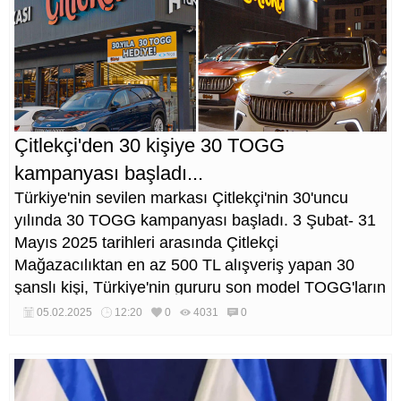
Çitlekçi'den 30 kişiye 30 TOGG
kampanyası başladı...
Türkiye'nin sevilen markası Çitlekçi'nin 30'uncu
yılında 30 TOGG kampanyası başladı. 3 Şubat- 31
Mayıs 2025 tarihleri arasında Çitlekçi
Mağazacılıktan en az 500 TL alışveriş yapan 30
şanslı kişi, Türkiye'nin gururu son model TOGG'ların
sahibi olma fırsatı yakalayacak.
05.02.2025
12:20
0
4031
0