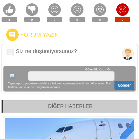
3
0
0
0
0
0
YORUM YAZIN
Güvenlik Kodu Girin
Yapacağınız yorumların şiddet ve hakaret içermemesine lütfen dikkat edin. Aksi
Gönder
taktirde yorumlarınız onaylanmayacaktır.
DİĞER HABERLER