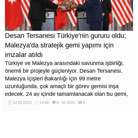
Desan Tersanesi Türkiye'nin gururu oldu;
Malezya'da stratejik gemi yapımı için
imzalar atıldı
Türkiye ve Malezya arasındaki savunma işbirliği,
önemli bir projeyle güçleniyor. Desan Tersanesi,
Malezya İçişleri Bakanlığı için 99 metre
uzunluğunda, çok amaçlı bir görev gemisi inşa
edecek. 24 ay içinde tamamlanacak olan bu gemi,
Malezya Sahil Güvenlik Komutanlığı (MMEA)
12.02.2025
14:08
0
3103
0
envanterindeki en büyük gemi olma özelliğini
taşıyacak.