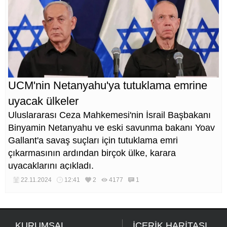
UCM'nin Netanyahu'ya tutuklama emrine
uyacak ülkeler
Uluslararası Ceza Mahkemesi'nin İsrail Başbakanı
Binyamin Netanyahu ve eski savunma bakanı Yoav
Gallant'a savaş suçları için tutuklama emri
çıkarmasının ardından birçok ülke, karara
uyacaklarını açıkladı.
22.11.2024
12:41
2
4177
1
KURUMSAL
İÇERİK HARİTASI