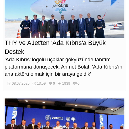
THY ve AJet'ten 'Ada Kıbrıs'a Büyük
Destek
'Ada Kıbrıs' logolu uçaklar gökyüzünde tanıtım
platformuna dönüşecek. Ahmet Bolat: 'Ada Kıbrıs'ın
ana aktörü olmak için bir araya geldik'
08.07.2025
13:59
0
1939
0