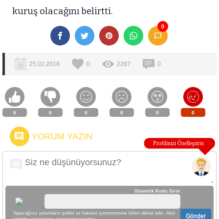
kuruş olacağını belirtti.
0
25.02.2018
0
2287
0
0
0
0
0
0
0
YORUM YAZIN
Güvenlik Kodu Girin
Yapacağınız yorumların şiddet ve hakaret içermemesine lütfen dikkat edin. Aksi
Gönder
taktirde yorumlarınız onaylanmayacaktır.