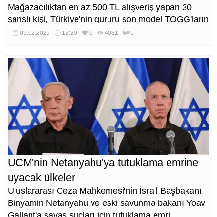
Mağazacılıktan en az 500 TL alışveriş yapan 30
şanslı kişi, Türkiye'nin gururu son model TOGG'ların
sahibi olma fırsatı yakalayacak.
05.02.2025
12:20
0
4031
0
UCM'nin Netanyahu'ya tutuklama emrine
uyacak ülkeler
Uluslararası Ceza Mahkemesi'nin İsrail Başbakanı
Binyamin Netanyahu ve eski savunma bakanı Yoav
Gallant'a savaş suçları için tutuklama emri