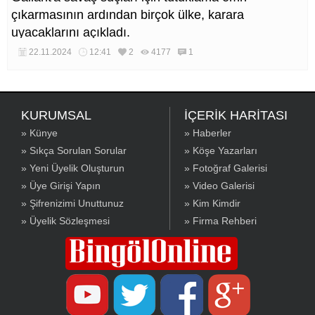
çıkarmasının ardından birçok ülke, karara
uyacaklarını açıkladı.
22.11.2024
12:41
2
4177
1
KURUMSAL
İÇERİK HARİTASI
» Künye
» Haberler
» Sıkça Sorulan Sorular
» Köşe Yazarları
» Yeni Üyelik Oluşturun
» Fotoğraf Galerisi
» Üye Girişi Yapın
» Video Galerisi
» Şifrenizimi Unuttunuz
» Kim Kimdir
» Üyelik Sözleşmesi
» Firma Rehberi