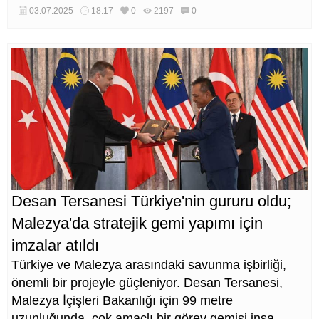
03.07.2025
18:17
0
2197
0
Desan Tersanesi Türkiye'nin gururu oldu;
Malezya'da stratejik gemi yapımı için
imzalar atıldı
Türkiye ve Malezya arasındaki savunma işbirliği,
önemli bir projeyle güçleniyor. Desan Tersanesi,
Malezya İçişleri Bakanlığı için 99 metre
uzunluğunda, çok amaçlı bir görev gemisi inşa