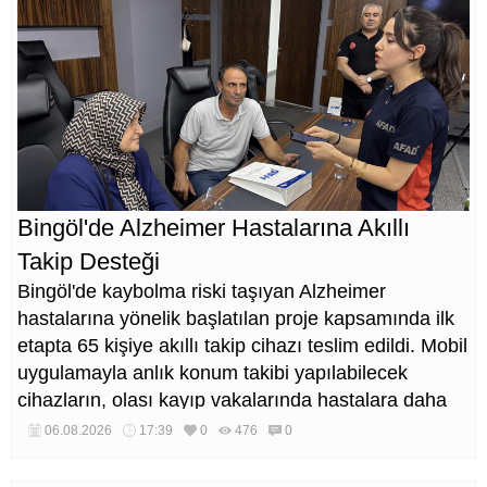
Bingöl'de Alzheimer Hastalarına Akıllı
Takip Desteği
Bingöl'de kaybolma riski taşıyan Alzheimer
hastalarına yönelik başlatılan proje kapsamında ilk
etapta 65 kişiye akıllı takip cihazı teslim edildi. Mobil
uygulamayla anlık konum takibi yapılabilecek
cihazların, olası kayıp vakalarında hastalara daha
kısa sürede ulaşılmasını sağlaması hedefleniyor.
06.08.2026
17:39
0
476
0