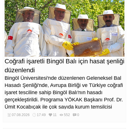
Coğrafi işaretli Bingöl Balı için hasat şenliği
düzenlendi
Bingöl Üniversitesi'nde düzenlenen Geleneksel Bal
Hasadı Şenliği'nde, Avrupa Birliği ve Türkiye coğrafi
işaret tesciline sahip Bingöl Balı'nın hasadı
gerçekleştirildi. Programa YÖKAK Başkanı Prof. Dr.
Ümit Kocabıçak ile çok sayıda kurum temsilcisi
katıldı.
07.08.2026
17:49
11
552
0