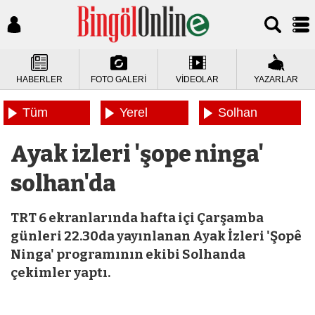
HABERLER
FOTO GALERİ
VİDEOLAR
YAZARLAR
Tüm
Yerel
Solhan
Haberler
Haberler
Haberleri
Ayak izleri 'şope ninga'
solhan'da
TRT 6 ekranlarında hafta içi Çarşamba
günleri 22.30da yayınlanan Ayak İzleri 'Şopê
Ninga' programının ekibi Solhanda
çekimler yaptı.