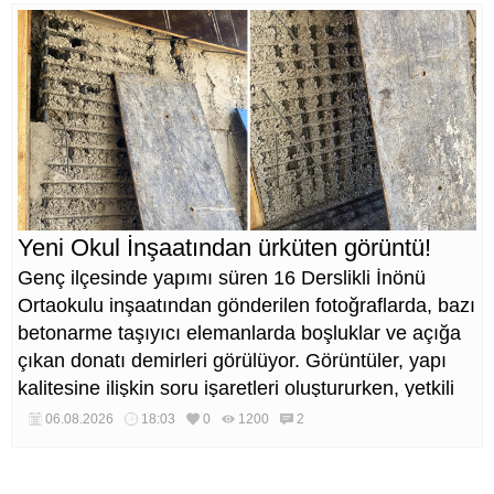
Yeni Okul İnşaatından ürküten görüntü!
Genç ilçesinde yapımı süren 16 Derslikli İnönü
Ortaokulu inşaatından gönderilen fotoğraflarda, bazı
betonarme taşıyıcı elemanlarda boşluklar ve açığa
çıkan donatı demirleri görülüyor. Görüntüler, yapı
kalitesine ilişkin soru işaretleri oluştururken, yetkili
kurumların teknik inceleme yapması çağrısı yapıldı.
06.08.2026
18:03
0
1200
2