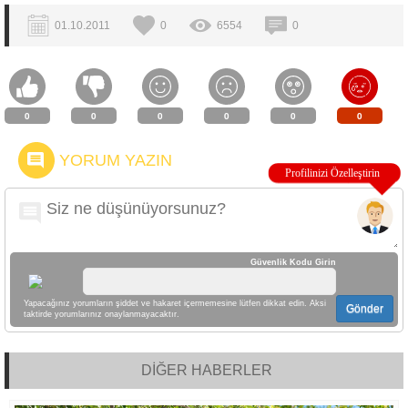
01.10.2011
0
6554
0
0
0
0
0
0
0
YORUM YAZIN
Güvenlik Kodu Girin
Yapacağınız yorumların şiddet ve hakaret içermemesine lütfen dikkat edin. Aksi
Gönder
taktirde yorumlarınız onaylanmayacaktır.
DİĞER HABERLER