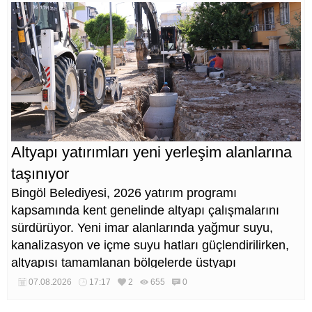
Altyapı yatırımları yeni yerleşim alanlarına
taşınıyor
Bingöl Belediyesi, 2026 yatırım programı
kapsamında kent genelinde altyapı çalışmalarını
sürdürüyor. Yeni imar alanlarında yağmur suyu,
kanalizasyon ve içme suyu hatları güçlendirilirken,
altyapısı tamamlanan bölgelerde üstyapı
düzenlemeleri de eş zamanlı yürütülüyor.
07.08.2026
17:17
2
655
0