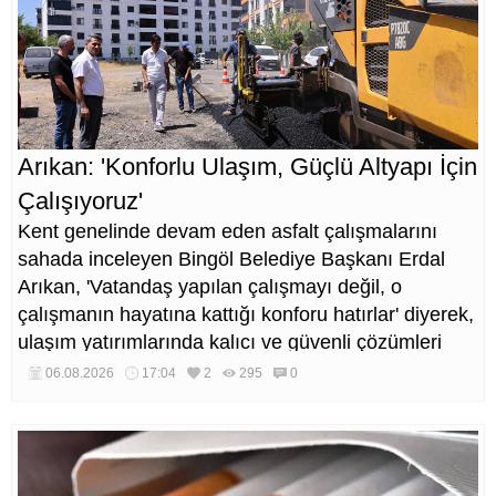
Arıkan: 'Konforlu Ulaşım, Güçlü Altyapı İçin
Çalışıyoruz'
Kent genelinde devam eden asfalt çalışmalarını
sahada inceleyen Bingöl Belediye Başkanı Erdal
Arıkan, 'Vatandaş yapılan çalışmayı değil, o
çalışmanın hayatına kattığı konforu hatırlar' diyerek,
ulaşım yatırımlarında kalıcı ve güvenli çözümleri
öncelediklerini söyledi. Arıkan, bu sezon yaklaşık 40
06.08.2026
17:04
2
295
0
bin ton asfalt serimi gerçekleştirileceğini belirtti.