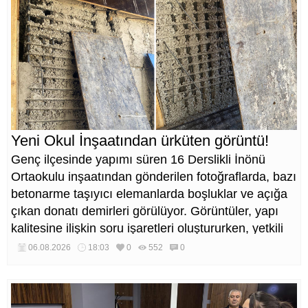
Yeni Okul İnşaatından ürküten görüntü!
Genç ilçesinde yapımı süren 16 Derslikli İnönü
Ortaokulu inşaatından gönderilen fotoğraflarda, bazı
betonarme taşıyıcı elemanlarda boşluklar ve açığa
çıkan donatı demirleri görülüyor. Görüntüler, yapı
kalitesine ilişkin soru işaretleri oluştururken, yetkili
kurumların teknik inceleme yapması çağrısı yapıldı.
06.08.2026
18:03
0
552
0