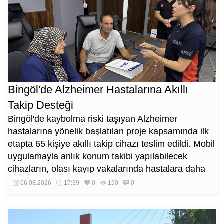
Bingöl'de Alzheimer Hastalarına Akıllı
Takip Desteği
Bingöl'de kaybolma riski taşıyan Alzheimer
hastalarına yönelik başlatılan proje kapsamında ilk
etapta 65 kişiye akıllı takip cihazı teslim edildi. Mobil
uygulamayla anlık konum takibi yapılabilecek
cihazların, olası kayıp vakalarında hastalara daha
kısa sürede ulaşılmasını sağlaması hedefleniyor.
06.08.2026
17:39
0
190
0