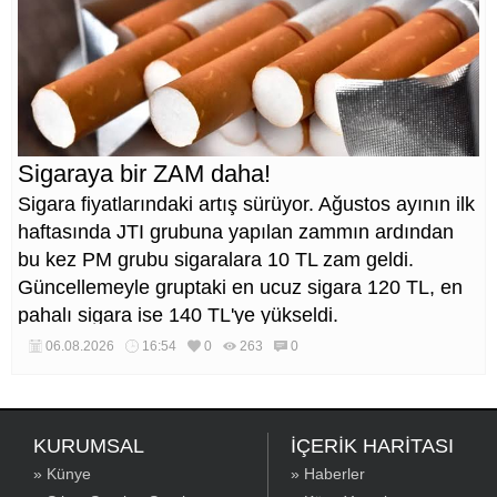
Sigaraya bir ZAM daha!
Sigara fiyatlarındaki artış sürüyor. Ağustos ayının ilk
haftasında JTI grubuna yapılan zammın ardından
bu kez PM grubu sigaralara 10 TL zam geldi.
Güncellemeyle gruptaki en ucuz sigara 120 TL, en
pahalı sigara ise 140 TL'ye yükseldi.
06.08.2026
16:54
0
263
0
KURUMSAL
İÇERİK HARİTASI
» Künye
» Haberler