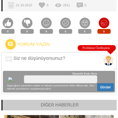
21.10.2010
0
2811
0
0
0
0
0
0
0
YORUM YAZIN
Güvenlik Kodu Girin
Yapacağınız yorumların şiddet ve hakaret içermemesine lütfen dikkat edin. Aksi
Gönder
taktirde yorumlarınız onaylanmayacaktır.
DİĞER HABERLER