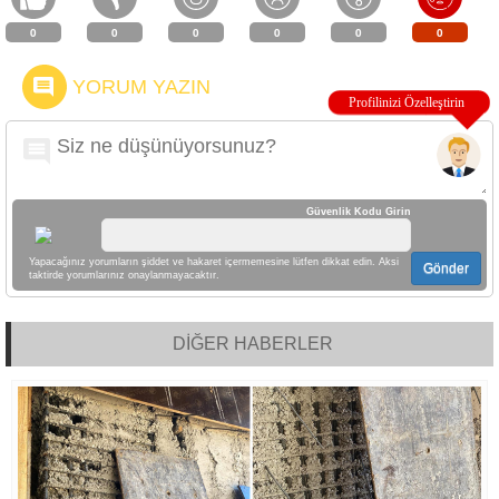
0
0
0
0
0
0
YORUM YAZIN
Güvenlik Kodu Girin
Yapacağınız yorumların şiddet ve hakaret içermemesine lütfen dikkat edin. Aksi
Gönder
taktirde yorumlarınız onaylanmayacaktır.
DİĞER HABERLER