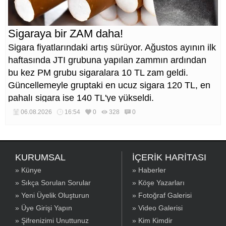
Sigaraya bir ZAM daha!
Sigara fiyatlarındaki artış sürüyor. Ağustos ayının ilk
haftasında JTI grubuna yapılan zammın ardından
bu kez PM grubu sigaralara 10 TL zam geldi.
Güncellemeyle gruptaki en ucuz sigara 120 TL, en
pahalı sigara ise 140 TL'ye yükseldi.
06.08.2026
16:54
0
328
0
KURUMSAL
İÇERİK HARİTASI
» Künye
» Haberler
» Sıkça Sorulan Sorular
» Köşe Yazarları
» Yeni Üyelik Oluşturun
» Fotoğraf Galerisi
» Üye Girişi Yapın
» Video Galerisi
» Şifrenizimi Unuttunuz
» Kim Kimdir