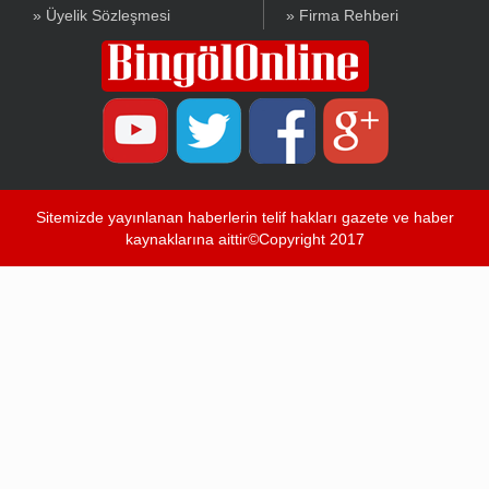
» Üyelik Sözleşmesi
» Firma Rehberi
Sitemizde yayınlanan haberlerin telif hakları gazete ve haber
kaynaklarına aittir©Copyright 2017