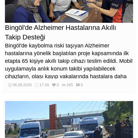
Bingöl'de Alzheimer Hastalarına Akıllı
Takip Desteği
Bingöl'de kaybolma riski taşıyan Alzheimer
hastalarına yönelik başlatılan proje kapsamında ilk
etapta 65 kişiye akıllı takip cihazı teslim edildi. Mobil
uygulamayla anlık konum takibi yapılabilecek
cihazların, olası kayıp vakalarında hastalara daha
kısa sürede ulaşılmasını sağlaması hedefleniyor.
06.08.2026
17:39
0
265
0