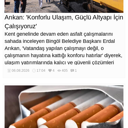
Arıkan: 'Konforlu Ulaşım, Güçlü Altyapı İçin
Çalışıyoruz'
Kent genelinde devam eden asfalt çalışmalarını
sahada inceleyen Bingöl Belediye Başkanı Erdal
Arıkan, 'Vatandaş yapılan çalışmayı değil, o
çalışmanın hayatına kattığı konforu hatırlar' diyerek,
ulaşım yatırımlarında kalıcı ve güvenli çözümleri
öncelediklerini söyledi. Arıkan, bu sezon yaklaşık 40
06.08.2026
17:04
4
405
1
bin ton asfalt serimi gerçekleştirileceğini belirtti.