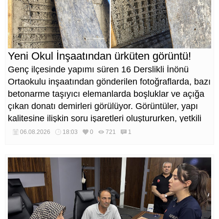
Yeni Okul İnşaatından ürküten görüntü!
Genç ilçesinde yapımı süren 16 Derslikli İnönü
Ortaokulu inşaatından gönderilen fotoğraflarda, bazı
betonarme taşıyıcı elemanlarda boşluklar ve açığa
çıkan donatı demirleri görülüyor. Görüntüler, yapı
kalitesine ilişkin soru işaretleri oluştururken, yetkili
kurumların teknik inceleme yapması çağrısı yapıldı.
06.08.2026
18:03
0
721
1