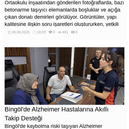
Ortaokulu inşaatından gönderilen fotoğraflarda, bazı
betonarme taşıyıcı elemanlarda boşluklar ve açığa
çıkan donatı demirleri görülüyor. Görüntüler, yapı
kalitesine ilişkin soru işaretleri oluştururken, yetkili
kurumların teknik inceleme yapması çağrısı yapıldı.
06.08.2026
18:03
0
491
0
Bingöl'de Alzheimer Hastalarına Akıllı
Takip Desteği
Bingöl'de kaybolma riski taşıyan Alzheimer