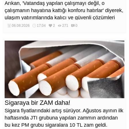
Arıkan, 'Vatandaş yapılan çalışmayı değil, o
çalışmanın hayatına kattığı konforu hatırlar' diyerek,
ulaşım yatırımlarında kalıcı ve güvenli çözümleri
öncelediklerini söyledi. Arıkan, bu sezon yaklaşık 40
06.08.2026
17:04
2
271
0
bin ton asfalt serimi gerçekleştirileceğini belirtti.
Sigaraya bir ZAM daha!
Sigara fiyatlarındaki artış sürüyor. Ağustos ayının ilk
haftasında JTI grubuna yapılan zammın ardından
bu kez PM grubu sigaralara 10 TL zam geldi.