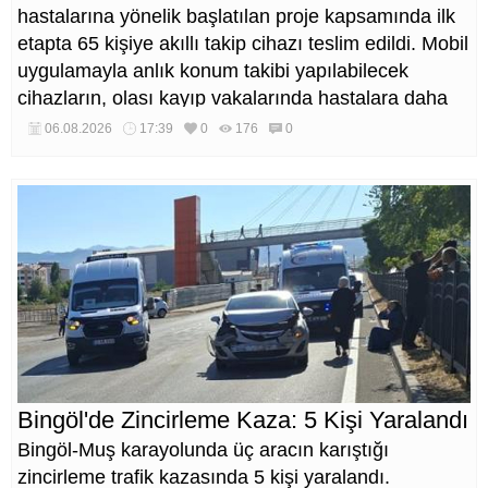
hastalarına yönelik başlatılan proje kapsamında ilk
etapta 65 kişiye akıllı takip cihazı teslim edildi. Mobil
uygulamayla anlık konum takibi yapılabilecek
cihazların, olası kayıp vakalarında hastalara daha
kısa sürede ulaşılmasını sağlaması hedefleniyor.
06.08.2026
17:39
0
176
0
Bingöl'de Zincirleme Kaza: 5 Kişi Yaralandı
Bingöl-Muş karayolunda üç aracın karıştığı
zincirleme trafik kazasında 5 kişi yaralandı.