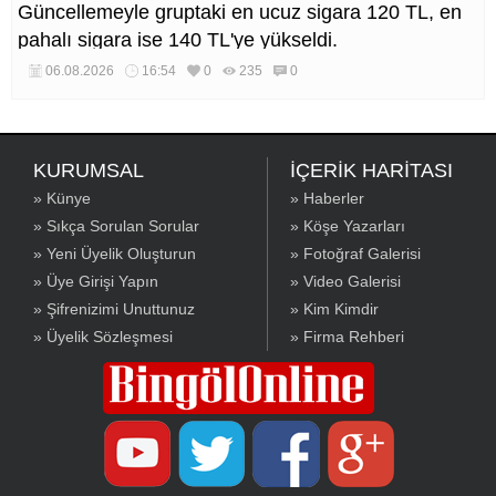
Güncellemeyle gruptaki en ucuz sigara 120 TL, en
pahalı sigara ise 140 TL'ye yükseldi.
06.08.2026
16:54
0
235
0
KURUMSAL
İÇERİK HARİTASI
» Künye
» Haberler
» Sıkça Sorulan Sorular
» Köşe Yazarları
» Yeni Üyelik Oluşturun
» Fotoğraf Galerisi
» Üye Girişi Yapın
» Video Galerisi
» Şifrenizimi Unuttunuz
» Kim Kimdir
» Üyelik Sözleşmesi
» Firma Rehberi