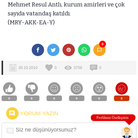
Mehmet Resul Antlı, kurum amirleri ve çok
sayıda vatandaş katıldı.
(MRY-AKK-EA-Y)
0
30.10.2010
0
3756
0
0
0
0
0
0
0
YORUM YAZIN