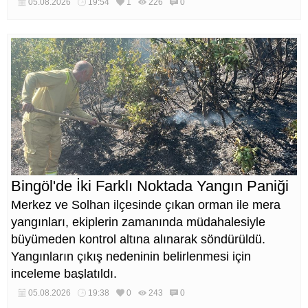
05.08.2026
19:54
1
226
0
Bingöl'de İki Farklı Noktada Yangın Paniği
Merkez ve Solhan ilçesinde çıkan orman ile mera
yangınları, ekiplerin zamanında müdahalesiyle
büyümeden kontrol altına alınarak söndürüldü.
Yangınların çıkış nedeninin belirlenmesi için
inceleme başlatıldı.
05.08.2026
19:38
0
243
0