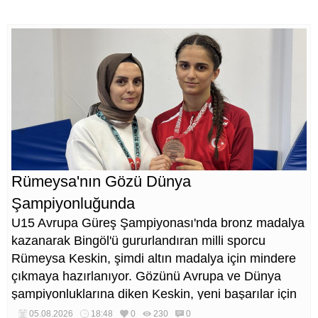
Rümeysa'nın Gözü Dünya
Şampiyonluğunda
U15 Avrupa Güreş Şampiyonası'nda bronz madalya
kazanarak Bingöl'ü gururlandıran milli sporcu
Rümeysa Keskin, şimdi altın madalya için mindere
çıkmaya hazırlanıyor. Gözünü Avrupa ve Dünya
şampiyonluklarına diken Keskin, yeni başarılar için
çalışmalarını sürdürüyor.
05.08.2026
18:48
0
230
0