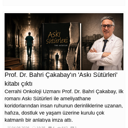
Prof. Dr. Bahri Çakabay'ın 'Askı Sütürleri'
kitabı çıktı
Cerrahi Onkoloji Uzmanı Prof. Dr. Bahri Çakabay, ilk
romanı Askı Sütürleri ile ameliyathane
koridorlarından insan ruhunun derinliklerine uzanan,
hafıza, dostluk ve yaşam üzerine kurulu çok
katmanlı bir anlatıya imza attı.
04.08.2026
19:35
4
642
1