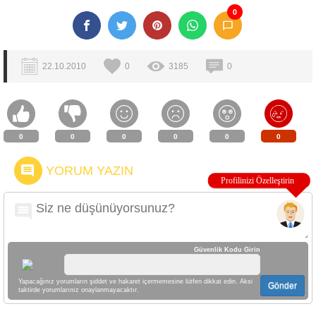
0
22.10.2010
0
3185
0
0
0
0
0
0
0
YORUM YAZIN
Güvenlik Kodu Girin
Yapacağınız yorumların şiddet ve hakaret içermemesine lütfen dikkat edin. Aksi
Gönder
taktirde yorumlarınız onaylanmayacaktır.