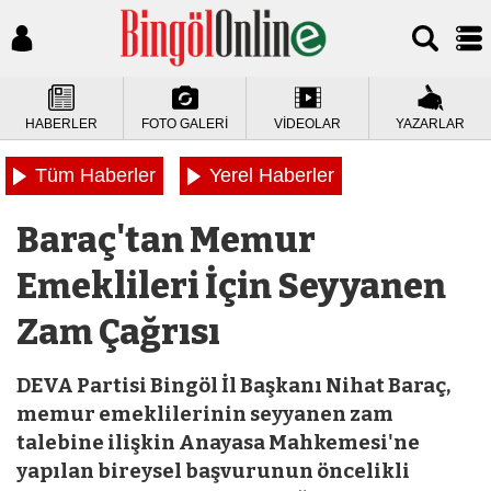
HABERLER
FOTO GALERİ
VİDEOLAR
YAZARLAR
Tüm Haberler
Yerel Haberler
Baraç'tan Memur
Emeklileri İçin Seyyanen
Zam Çağrısı
DEVA Partisi Bingöl İl Başkanı Nihat Baraç,
memur emeklilerinin seyyanen zam
talebine ilişkin Anayasa Mahkemesi'ne
yapılan bireysel başvurunun öncelikli