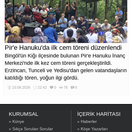
Pir'e Hanuku'da ilk cem töreni düzenlendi
Bingöl'ün Kiğı ilçesinde bulunan Pir'e Hanuku İnanç
Merkezi'nde ilk kez cem töreni gerçekleştirildi.
Erzincan, Tunceli ve Yedisu'dan gelen vatandaşların
katıldığı tören, yoğun ilgi gördü.
10.08.2026
22:42
0
76
0
KURUMSAL
İÇERİK HARİTASI
» Künye
» Haberler
» Sıkça Sorulan Sorular
» Köşe Yazarları