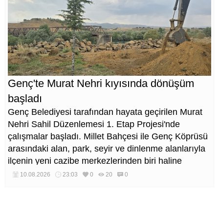
Genç'te Murat Nehri kıyısında dönüşüm
başladı
Genç Belediyesi tarafından hayata geçirilen Murat
Nehri Sahil Düzenlemesi 1. Etap Projesi'nde
çalışmalar başladı. Millet Bahçesi ile Genç Köprüsü
arasındaki alan, park, seyir ve dinlenme alanlarıyla
ilçenin yeni cazibe merkezlerinden biri haline
getirilecek.
10.08.2026
23:03
0
20
0