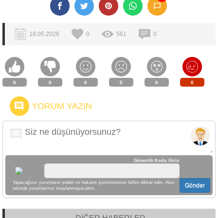
18.05.2026
0
561
0
0
0
0
0
0
0
YORUM YAZIN
Güvenlik Kodu Girin
Yapacağınız yorumların şiddet ve hakaret içermemesine lütfen dikkat edin. Aksi
Gönder
taktirde yorumlarınız onaylanmayacaktır.