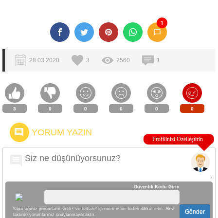
1
28.03.2020
3
2560
1
3
0
0
0
0
0
YORUM YAZIN
Güvenlik Kodu Girin
Yapacağınız yorumların şiddet ve hakaret içermemesine lütfen dikkat edin. Aksi
Gönder
taktirde yorumlarınız onaylanmayacaktır.