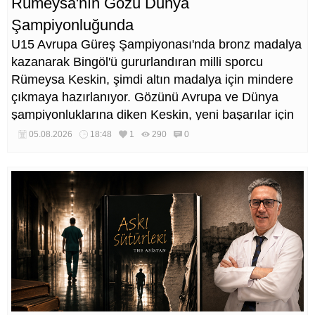
Rümeysa'nın Gözü Dünya
Şampiyonluğunda
U15 Avrupa Güreş Şampiyonası'nda bronz madalya
kazanarak Bingöl'ü gururlandıran milli sporcu
Rümeysa Keskin, şimdi altın madalya için mindere
çıkmaya hazırlanıyor. Gözünü Avrupa ve Dünya
şampiyonluklarına diken Keskin, yeni başarılar için
çalışmalarını sürdürüyor.
05.08.2026
18:48
1
290
0