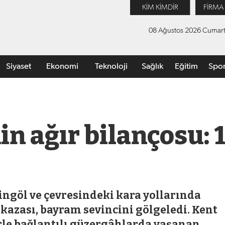
KİM KİMDİR
FİRMA
08 Ağustos 2026 Cumart
Siyaset
Ekonomi
Teknoloji
Sağlık
Eğitim
Spo
in ağır bilançosu: 
ingöl ve çevresindeki kara yollarında
kazası, bayram sevincini gölgeledi. Kent
lerle bağlantılı güzergâhlarda yaşanan