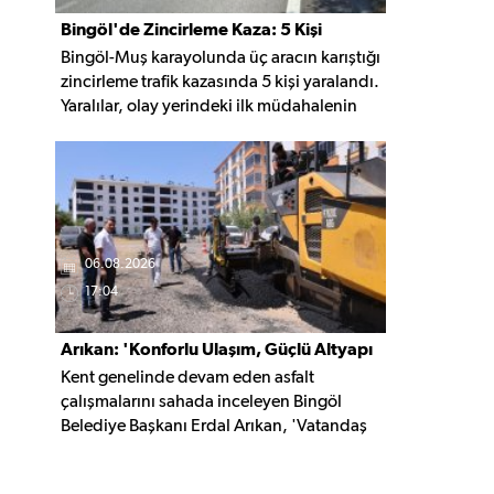
Bingöl'de Zincirleme Kaza: 5 Kişi
Bingöl-Muş karayolunda üç aracın karıştığı
Yaralandı
zincirleme trafik kazasında 5 kişi yaralandı.
Yaralılar, olay yerindeki ilk müdahalenin
ardından Bingöl Devlet Hastanesi'ne
kaldırıldı.
06.08.2026
17:04
Arıkan: 'Konforlu Ulaşım, Güçlü Altyapı
Kent genelinde devam eden asfalt
İçin Çalışıyoruz'
çalışmalarını sahada inceleyen Bingöl
Belediye Başkanı Erdal Arıkan, 'Vatandaş
yapılan çalışmayı değil, o çalışmanın
hayatına kattığı konforu hatırlar' diyerek,