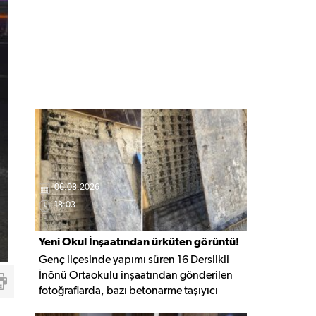
06.08.2026
18:03
Yeni Okul İnşaatından ürküten görüntü!
Genç ilçesinde yapımı süren 16 Derslikli
İnönü Ortaokulu inşaatından gönderilen
fotoğraflarda, bazı betonarme taşıyıcı
elemanlarda boşluklar ve açığa çıkan