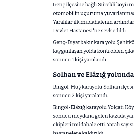
Genç ilçesine bağlı Sürekli köyü
otomobilin uçuruma yuvarlanması 
Yaralılar ilk müdahalenin ardında
Devlet Hastanesi'ne sevk edildi.
Genç-Diyarbakır kara yolu Şehitkö
kayganlaşan yolda kontrolden çık
sonucu 1 kişi yaralandı.
Solhan ve Elâzığ yolunda
Bingöl-Muş karayolu Solhan ilçesi 
sonucu 2 kişi yaralandı.
Bingöl-Elâzığ karayolu Yolçatı Köy
sonucu meydana gelen kazada yara
ekipleri müdahale etti. Yaralı sayısı
hastanelere kaldırıldı.