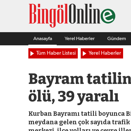
Anasayfa
Yerel Haberler
Gündem
Tüm Haber Listesi
Yerel Haberler
Bayram tatilin
ölü, 39 yaralı
Kurban Bayramı tatili boyunca B
meydana gelen çok sayıda trafik 
merkezi, ilçe yolları ve çevre il