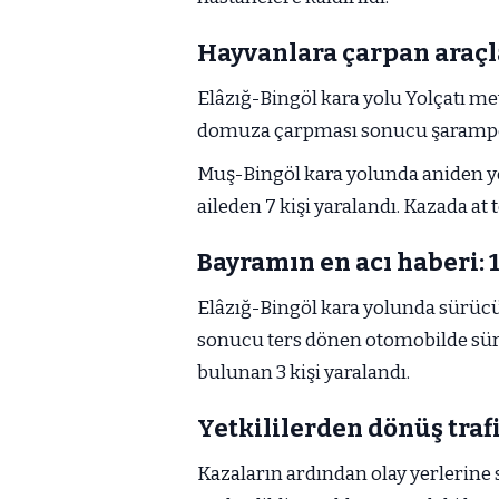
Hayvanlara çarpan araçl
Elâzığ-Bingöl kara yolu Yolçatı me
domuza çarpması sonucu şarampole
Muş-Bingöl kara yolunda aniden y
aileden 7 kişi yaralandı. Kazada at t
Bayramın en acı haberi: 1
Elâzığ-Bingöl kara yolunda sürüc
sonucu ters dönen otomobilde sürü
bulunan 3 kişi yaralandı.
Yetkililerden dönüş trafi
Kazaların ardından olay yerlerine s