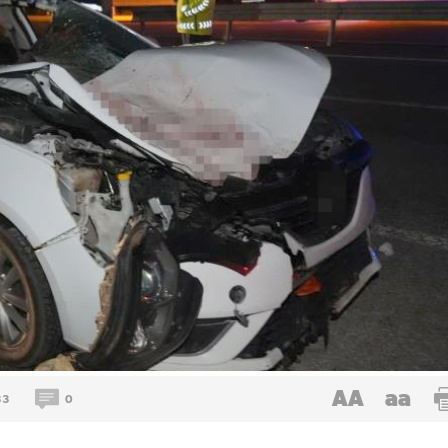
AA
aa
33
0