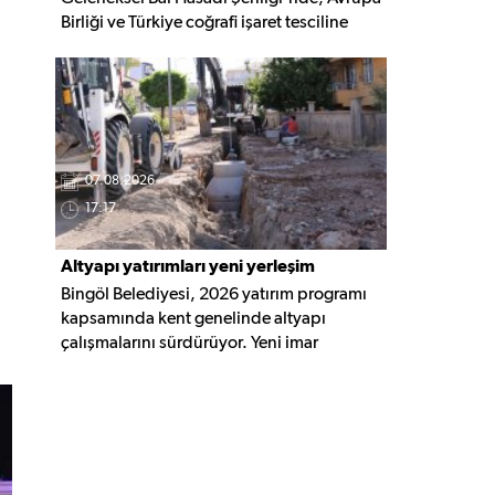
Birliği ve Türkiye coğrafi işaret tesciline
sahip Bingöl Balı'nın hasadı
gerçekleştirildi. Programa YÖKAK Başkanı
Prof. Dr. Ümit Kocabıçak ile çok sayıda
kurum temsilcisi katıldı.
07.08.2026
17:17
Altyapı yatırımları yeni yerleşim
Bingöl Belediyesi, 2026 yatırım programı
alanlarına taşınıyor
kapsamında kent genelinde altyapı
çalışmalarını sürdürüyor. Yeni imar
alanlarında yağmur suyu, kanalizasyon ve
içme suyu hatları güçlendirilirken, altyapısı
tamamlanan bölgelerde üstyapı
düzenlemeleri de eş zamanlı yürütülüyor.