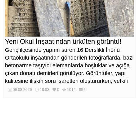
Yeni Okul İnşaatından ürküten görüntü!
Genç ilçesinde yapımı süren 16 Derslikli İnönü
Ortaokulu inşaatından gönderilen fotoğraflarda, bazı
betonarme taşıyıcı elemanlarda boşluklar ve açığa
çıkan donatı demirleri görülüyor. Görüntüler, yapı
kalitesine ilişkin soru işaretleri oluştururken, yetkili
kurumların teknik inceleme yapması çağrısı yapıldı.
06.08.2026
18:03
0
1014
2