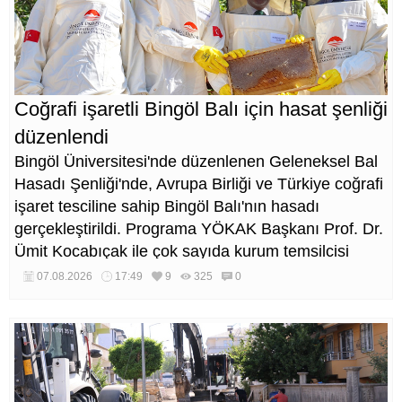
Coğrafi işaretli Bingöl Balı için hasat şenliği
düzenlendi
Bingöl Üniversitesi'nde düzenlenen Geleneksel Bal
Hasadı Şenliği'nde, Avrupa Birliği ve Türkiye coğrafi
işaret tesciline sahip Bingöl Balı'nın hasadı
gerçekleştirildi. Programa YÖKAK Başkanı Prof. Dr.
Ümit Kocabıçak ile çok sayıda kurum temsilcisi
katıldı.
07.08.2026
17:49
9
325
0