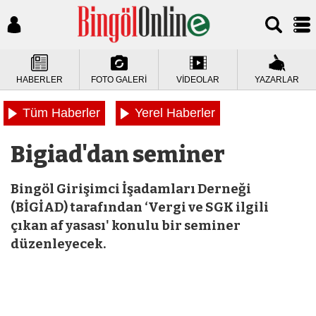
HABERLER
FOTO GALERİ
VİDEOLAR
YAZARLAR
Tüm Haberler
Yerel Haberler
Bigiad'dan seminer
Bingöl Girişimci İşadamları Derneği
(BİGİAD) tarafından ‘Vergi ve SGK ilgili
çıkan af yasası' konulu bir seminer
düzenleyecek.