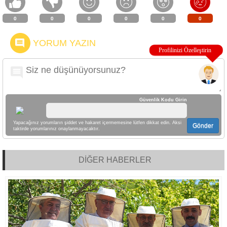
0
0
0
0
0
0
YORUM YAZIN
Güvenlik Kodu Girin
Yapacağınız yorumların şiddet ve hakaret içermemesine lütfen dikkat edin. Aksi
Gönder
taktirde yorumlarınız onaylanmayacaktır.
DİĞER HABERLER