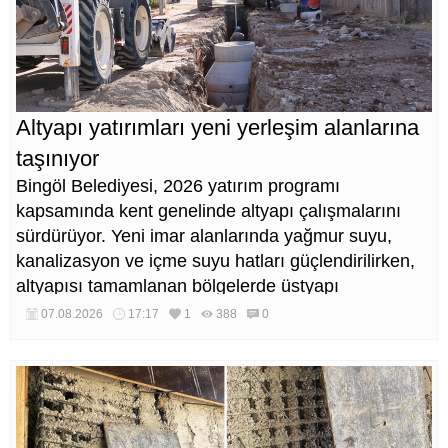
Altyapı yatırımları yeni yerleşim alanlarına
taşınıyor
Bingöl Belediyesi, 2026 yatırım programı
kapsamında kent genelinde altyapı çalışmalarını
sürdürüyor. Yeni imar alanlarında yağmur suyu,
kanalizasyon ve içme suyu hatları güçlendirilirken,
altyapısı tamamlanan bölgelerde üstyapı
düzenlemeleri de eş zamanlı yürütülüyor.
07.08.2026
17:17
1
388
0