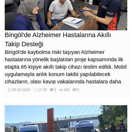
Bingöl'de Alzheimer Hastalarına Akıllı
Takip Desteği
Bingöl'de kaybolma riski taşıyan Alzheimer
hastalarına yönelik başlatılan proje kapsamında ilk
etapta 65 kişiye akıllı takip cihazı teslim edildi. Mobil
uygulamayla anlık konum takibi yapılabilecek
cihazların, olası kayıp vakalarında hastalara daha
kısa sürede ulaşılmasını sağlaması hedefleniyor.
06.08.2026
17:39
0
365
0