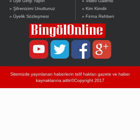
» Üye Girişi Yapın
» Video Galerisi
» Şifrenizimi Unuttunuz
» Kim Kimdir
» Üyelik Sözleşmesi
» Firma Rehberi
Sitemizde yayınlanan haberlerin telif hakları gazete ve haber
kaynaklarına aittir©Copyright 2017