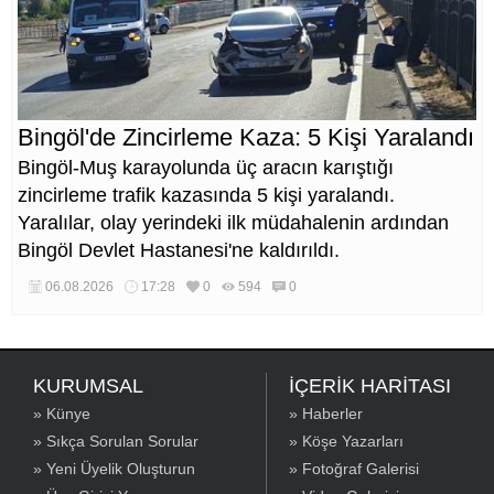
Bingöl'de Zincirleme Kaza: 5 Kişi Yaralandı
Bingöl-Muş karayolunda üç aracın karıştığı
zincirleme trafik kazasında 5 kişi yaralandı.
Yaralılar, olay yerindeki ilk müdahalenin ardından
Bingöl Devlet Hastanesi'ne kaldırıldı.
06.08.2026
17:28
0
594
0
KURUMSAL
İÇERİK HARİTASI
» Künye
» Haberler
» Sıkça Sorulan Sorular
» Köşe Yazarları
» Yeni Üyelik Oluşturun
» Fotoğraf Galerisi