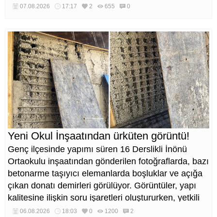
düzenlemeleri de eş zamanlı yürütülüyor.
07.08.2026
17:17
2
655
0
Yeni Okul İnşaatından ürküten görüntü!
Genç ilçesinde yapımı süren 16 Derslikli İnönü
Ortaokulu inşaatından gönderilen fotoğraflarda, bazı
betonarme taşıyıcı elemanlarda boşluklar ve açığa
çıkan donatı demirleri görülüyor. Görüntüler, yapı
kalitesine ilişkin soru işaretleri oluştururken, yetkili
kurumların teknik inceleme yapması çağrısı yapıldı.
06.08.2026
18:03
0
1200
2