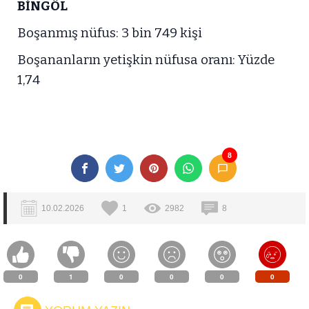
BİNGÖL
Boşanmış nüfus: 3 bin 749 kişi
Boşananların yetişkin nüfusa oranı: Yüzde
1,74
8
10.02.2026
1
2982
8
0
1
0
0
0
0