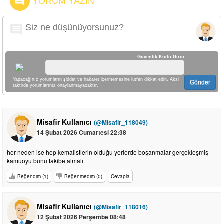
YORUM YAZIN
Güvenlik Kodu Girin
Yapacağınız yorumların şiddet ve hakaret içermemesine lütfen dikkat edin. Aksi
Gönder
taktirde yorumlarınız onaylanmayacaktır.
Misafir Kullanıcı
(@Misafir_118049)
14 Şubat 2026 Cumartesi 22:38
her neden ise hep kemalistlerin olduğu yerlerde boşanmalar gerçekleşmiş
kamuoyu bunu takibe almalı
Beğendim (1)
Beğenmedim (0)
Cevapla
Misafir Kullanıcı
(@Misafir_118016)
12 Şubat 2026 Perşembe 08:48