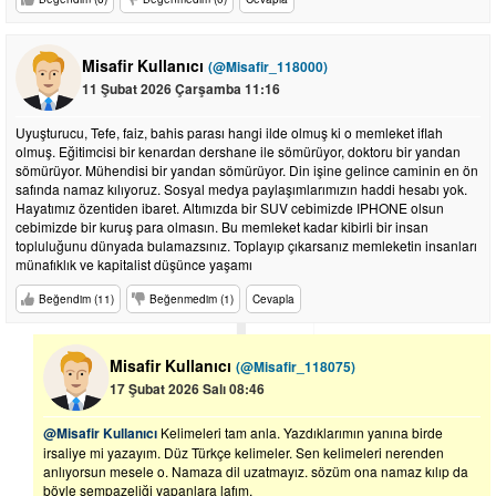
Misafir Kullanıcı
(@Misafir_118000)
11 Şubat 2026 Çarşamba 11:16
Uyuşturucu, Tefe, faiz, bahis parası hangi ilde olmuş ki o memleket iflah
olmuş. Eğitimcisi bir kenardan dershane ile sömürüyor, doktoru bir yandan
sömürüyor. Mühendisi bir yandan sömürüyor. Din işine gelince caminin en ön
safında namaz kılıyoruz. Sosyal medya paylaşımlarımızın haddi hesabı yok.
Hayatımız özentiden ibaret. Altımızda bir SUV cebimizde IPHONE olsun
cebimizde bir kuruş para olmasın. Bu memleket kadar kibirli bir insan
topluluğunu dünyada bulamazsınız. Toplayıp çıkarsanız memleketin insanları
münafıklık ve kapitalist düşünce yaşamı
Beğendim (11)
Beğenmedim (1)
Cevapla
Misafir Kullanıcı
(@Misafir_118075)
17 Şubat 2026 Salı 08:46
@Misafir Kullanıcı
Kelimeleri tam anla. Yazdıklarımın yanına birde
irsaliye mi yazayım. Düz Türkçe kelimeler. Sen kelimeleri nerenden
anlıyorsun mesele o. Namaza dil uzatmayız. sözüm ona namaz kılıp da
böyle şempazeliği yapanlara lafım.