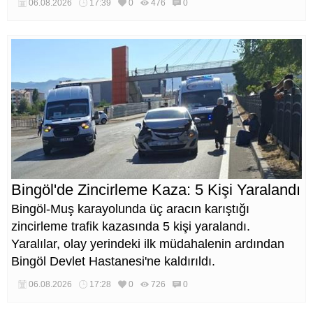
kısa sürede ulaşılmasını sağlaması hedefleniyor.
06.08.2026
17:39
0
476
0
Bingöl'de Zincirleme Kaza: 5 Kişi Yaralandı
Bingöl-Muş karayolunda üç aracın karıştığı
zincirleme trafik kazasında 5 kişi yaralandı.
Yaralılar, olay yerindeki ilk müdahalenin ardından
Bingöl Devlet Hastanesi'ne kaldırıldı.
06.08.2026
17:28
0
726
0