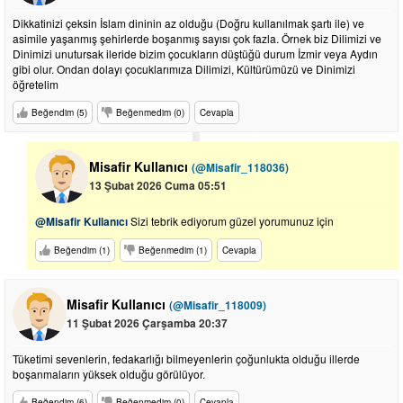
Dikkatinizi çeksin İslam dininin az olduğu (Doğru kullanılmak şartı ile) ve
asimile yaşanmış şehirlerde boşanmış sayısı çok fazla. Örnek biz Dilimizi ve
Dinimizi unutursak ileride bizim çocukların düştüğü durum İzmir veya Aydın
gibi olur. Ondan dolayı çocuklarımıza Dilimizi, Kültürümüzü ve Dinimizi
öğretelim
Beğendim (5)
Beğenmedim (0)
Cevapla
Misafir Kullanıcı
(@Misafir_118036)
13 Şubat 2026 Cuma 05:51
@Misafir Kullanıcı
Sizi tebrik ediyorum güzel yorumunuz için
Beğendim (1)
Beğenmedim (1)
Cevapla
Misafir Kullanıcı
(@Misafir_118009)
11 Şubat 2026 Çarşamba 20:37
Tüketimi sevenlerin, fedakarlığı bilmeyenlerin çoğunlukta olduğu illerde
boşanmaların yüksek olduğu görülüyor.
Beğendim (6)
Beğenmedim (0)
Cevapla