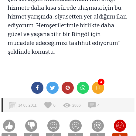
hizmete daha kısa sürede ulaşması için bu
hizmet yarışında, siyasetten yer aldığımı ilan
ediyorum. Hemşerilerimle birlikte daha
güzel ve yaşanabilir bir Bingöl için
mücadele edeceğimizi taahhüt ediyorum”
şeklinde konuştu.
4
14.03.2011
0
2866
4
0
0
0
0
0
0