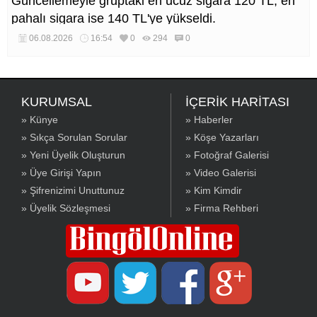
Güncellemeyle gruptaki en ucuz sigara 120 TL, en
pahalı sigara ise 140 TL'ye yükseldi.
06.08.2026
16:54
0
294
0
KURUMSAL
İÇERİK HARİTASI
» Künye
» Haberler
» Sıkça Sorulan Sorular
» Köşe Yazarları
» Yeni Üyelik Oluşturun
» Fotoğraf Galerisi
» Üye Girişi Yapın
» Video Galerisi
» Şifrenizimi Unuttunuz
» Kim Kimdir
» Üyelik Sözleşmesi
» Firma Rehberi