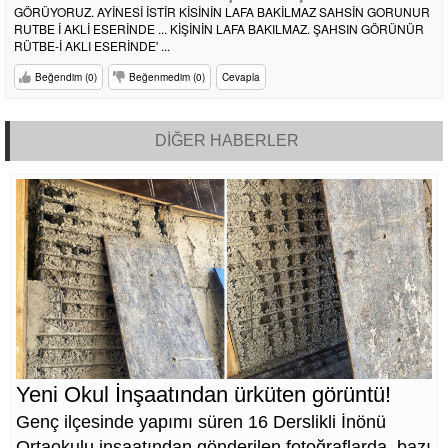
GÖRÜYORUZ. AYİNESİ İSTİR KİSİNİN LAFA BAKİLMAZ SAHSİN GORUNUR
RUTBE İ AKLİ ESERİNDE ... KİŞİNİN LAFA BAKILMAZ. ŞAHSIN GÖRÜNÜR
RÜTBE-İ AKLI ESERİNDE' ...
Beğendim (0)
Beğenmedim (0)
Cevapla
DİĞER HABERLER
Yeni Okul İnşaatından ürküten görüntü!
Genç ilçesinde yapımı süren 16 Derslikli İnönü
Ortaokulu inşaatından gönderilen fotoğraflarda, bazı