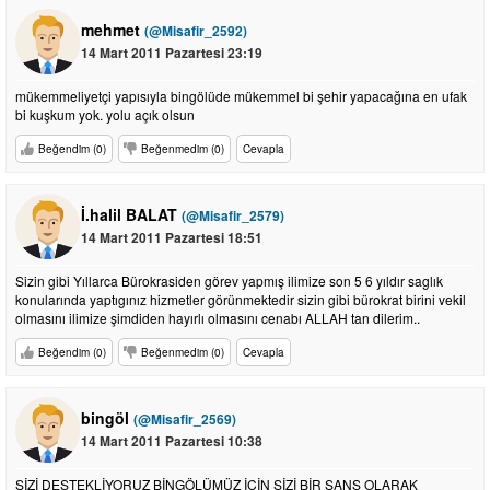
mehmet
(@Misafir_2592)
14 Mart 2011 Pazartesi 23:19
mükemmeliyetçi yapısıyla bingölüde mükemmel bi şehir yapacağına en ufak
bi kuşkum yok. yolu açık olsun
Beğendim (0)
Beğenmedim (0)
Cevapla
İ.halil BALAT
(@Misafir_2579)
14 Mart 2011 Pazartesi 18:51
Sizin gibi Yıllarca Bürokrasiden görev yapmış ilimize son 5 6 yıldır saglık
konularında yaptıgınız hizmetler görünmektedir sizin gibi bürokrat birini vekil
olmasını ilimize şimdiden hayırlı olmasını cenabı ALLAH tan dilerim..
Beğendim (0)
Beğenmedim (0)
Cevapla
bingöl
(@Misafir_2569)
14 Mart 2011 Pazartesi 10:38
SİZİ DESTEKLİYORUZ BİNGÖLÜMÜZ İÇİN SİZİ BİR ŞANS OLARAK