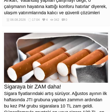
Arıkan, 'Vatandaş yapılan çalışmayı değil, o
çalışmanın hayatına kattığı konforu hatırlar' diyerek,
ulaşım yatırımlarında kalıcı ve güvenli çözümleri
öncelediklerini söyledi. Arıkan, bu sezon yaklaşık 40
06.08.2026
17:04
4
342
0
bin ton asfalt serimi gerçekleştirileceğini belirtti.
Sigaraya bir ZAM daha!
Sigara fiyatlarındaki artış sürüyor. Ağustos ayının ilk
haftasında JTI grubuna yapılan zammın ardından
bu kez PM grubu sigaralara 10 TL zam geldi.