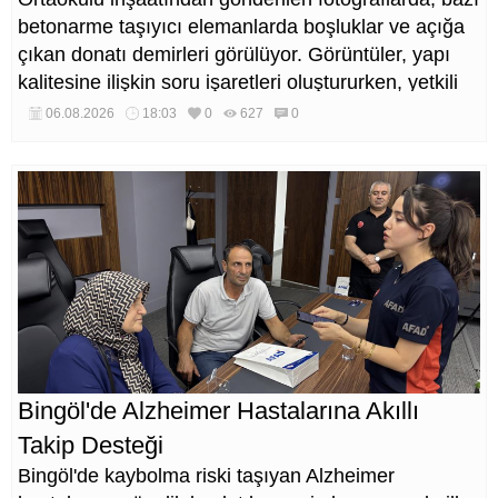
betonarme taşıyıcı elemanlarda boşluklar ve açığa
çıkan donatı demirleri görülüyor. Görüntüler, yapı
kalitesine ilişkin soru işaretleri oluştururken, yetkili
kurumların teknik inceleme yapması çağrısı yapıldı.
06.08.2026
18:03
0
627
0
Bingöl'de Alzheimer Hastalarına Akıllı
Takip Desteği
Bingöl'de kaybolma riski taşıyan Alzheimer