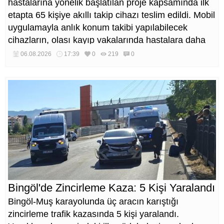
hastalarına yönelik başlatılan proje kapsamında ilk
etapta 65 kişiye akıllı takip cihazı teslim edildi. Mobil
uygulamayla anlık konum takibi yapılabilecek
cihazların, olası kayıp vakalarında hastalara daha
kısa sürede ulaşılmasını sağlaması hedefleniyor.
06.08.2026
17:39
0
219
0
Bingöl'de Zincirleme Kaza: 5 Kişi Yaralandı
Bingöl-Muş karayolunda üç aracın karıştığı
zincirleme trafik kazasında 5 kişi yaralandı.