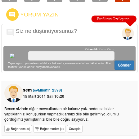
YORUM YAZIN
Güvenlik Kodu Girin
Yapacağınız yorumların şiddet ve hakaret içermemesine lütfen dikkat edin. Aksi
Gönder
taktirde yorumlarınız onaylanmayacaktır.
sem
(@Misafir_2598)
15 Mart 2011 Salı 10:20
Bence sizinde diğer mevcutlardan bir farkınız yok. nedense bizler
yaptıklarınızı konuşurken yapmadıklarınızı dile bile getirmiyo, olumlu
gördüğimiz yanlışlarınızı bile bile doğru sayıyoruz.
Beğendim (0)
Beğenmedim (0)
Cevapla