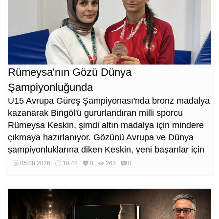
Rümeysa'nın Gözü Dünya
Şampiyonluğunda
U15 Avrupa Güreş Şampiyonası'nda bronz madalya
kazanarak Bingöl'ü gururlandıran milli sporcu
Rümeysa Keskin, şimdi altın madalya için mindere
çıkmaya hazırlanıyor. Gözünü Avrupa ve Dünya
şampiyonluklarına diken Keskin, yeni başarılar için
çalışmalarını sürdürüyor.
05.08.2026
18:48
0
263
0