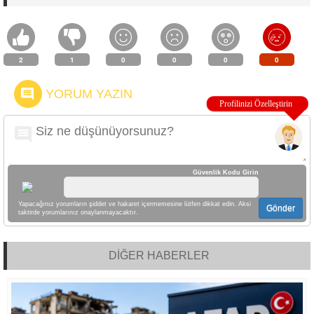
2
1
0
0
0
0
YORUM YAZIN
Güvenlik Kodu Girin
Yapacağınız yorumların şiddet ve hakaret içermemesine lütfen dikkat edin. Aksi
Gönder
taktirde yorumlarınız onaylanmayacaktır.
DİĞER HABERLER