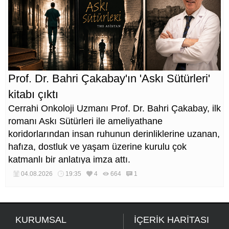
Prof. Dr. Bahri Çakabay'ın 'Askı Sütürleri'
kitabı çıktı
Cerrahi Onkoloji Uzmanı Prof. Dr. Bahri Çakabay, ilk
romanı Askı Sütürleri ile ameliyathane
koridorlarından insan ruhunun derinliklerine uzanan,
hafıza, dostluk ve yaşam üzerine kurulu çok
katmanlı bir anlatıya imza attı.
04.08.2026
19:35
4
664
1
KURUMSAL
İÇERİK HARİTASI