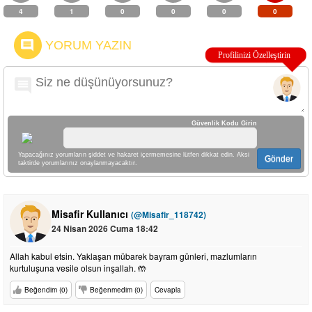
4
1
0
0
0
0
YORUM YAZIN
Güvenlik Kodu Girin
Yapacağınız yorumların şiddet ve hakaret içermemesine lütfen dikkat edin. Aksi
Gönder
taktirde yorumlarınız onaylanmayacaktır.
Misafir Kullanıcı
(@Misafir_118742)
24 Nisan 2026 Cuma 18:42
Allah kabul etsin. Yaklaşan mübarek bayram günleri, mazlumların
kurtuluşuna vesile olsun inşallah. 🤲
Beğendim (0)
Beğenmedim (0)
Cevapla