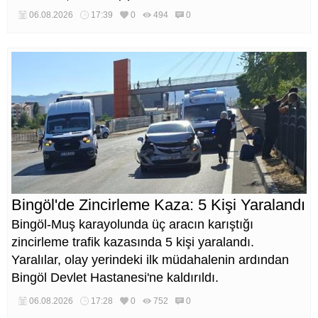
kısa sürede ulaşılmasını sağlaması hedefleniyor.
06.08.2026
17:39
0
494
0
Bingöl'de Zincirleme Kaza: 5 Kişi Yaralandı
Bingöl-Muş karayolunda üç aracın karıştığı
zincirleme trafik kazasında 5 kişi yaralandı.
Yaralılar, olay yerindeki ilk müdahalenin ardından
Bingöl Devlet Hastanesi'ne kaldırıldı.
06.08.2026
17:28
0
752
0