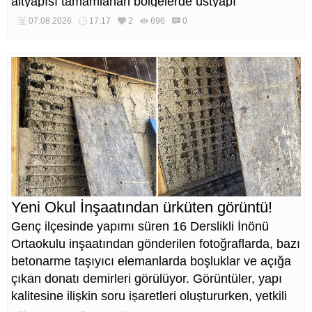
altyapısı tamamlanan bölgelerde üstyapı
düzenlemeleri de eş zamanlı yürütülüyor.
07.08.2026
17:17
2
696
0
Yeni Okul İnşaatından ürküten görüntü!
Genç ilçesinde yapımı süren 16 Derslikli İnönü
Ortaokulu inşaatından gönderilen fotoğraflarda, bazı
betonarme taşıyıcı elemanlarda boşluklar ve açığa
çıkan donatı demirleri görülüyor. Görüntüler, yapı
kalitesine ilişkin soru işaretleri oluştururken, yetkili