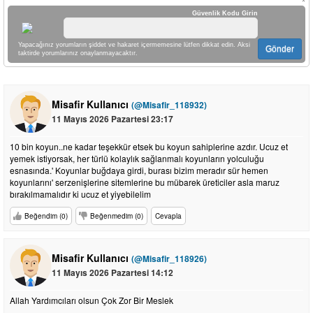
Güvenlik Kodu Girin
Yapacağınız yorumların şiddet ve hakaret içermemesine lütfen dikkat edin. Aksi
Gönder
taktirde yorumlarınız onaylanmayacaktır.
Misafir Kullanıcı
(@Misafir_118932)
11 Mayıs 2026 Pazartesi 23:17
10 bin koyun..ne kadar teşekkür etsek bu koyun sahiplerine azdır. Ucuz et
yemek istiyorsak, her türlü kolaylık sağlanmalı koyunların yolculuğu
esnasında.' Koyunlar buğdaya girdi, burası bizim meradır sür hemen
koyunlarını' serzenişlerine sitemlerine bu mübarek üreticiler asla maruz
bırakılmamalıdır ki ucuz et yiyebilelim
Beğendim (0)
Beğenmedim (0)
Cevapla
Misafir Kullanıcı
(@Misafir_118926)
11 Mayıs 2026 Pazartesi 14:12
Allah Yardımcıları olsun Çok Zor Bir Meslek