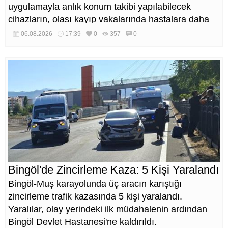
uygulamayla anlık konum takibi yapılabilecek
cihazların, olası kayıp vakalarında hastalara daha
kısa sürede ulaşılmasını sağlaması hedefleniyor.
06.08.2026
17:39
0
357
0
Bingöl'de Zincirleme Kaza: 5 Kişi Yaralandı
Bingöl-Muş karayolunda üç aracın karıştığı
zincirleme trafik kazasında 5 kişi yaralandı.
Yaralılar, olay yerindeki ilk müdahalenin ardından
Bingöl Devlet Hastanesi'ne kaldırıldı.