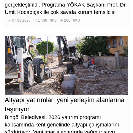
gerçekleştirildi. Programa YÖKAK Başkanı Prof. Dr.
Ümit Kocabıçak ile çok sayıda kurum temsilcisi
katıldı.
07.08.2026
17:49
2
266
0
Altyapı yatırımları yeni yerleşim alanlarına
taşınıyor
Bingöl Belediyesi, 2026 yatırım programı
kapsamında kent genelinde altyapı çalışmalarını
sürdürüyor. Yeni imar alanlarında yağmur suyu,