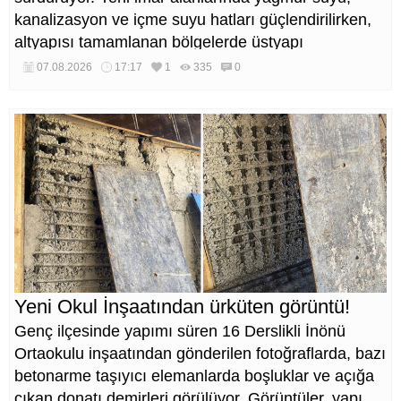
kanalizasyon ve içme suyu hatları güçlendirilirken,
altyapısı tamamlanan bölgelerde üstyapı
düzenlemeleri de eş zamanlı yürütülüyor.
07.08.2026
17:17
1
335
0
Yeni Okul İnşaatından ürküten görüntü!
Genç ilçesinde yapımı süren 16 Derslikli İnönü
Ortaokulu inşaatından gönderilen fotoğraflarda, bazı
betonarme taşıyıcı elemanlarda boşluklar ve açığa
çıkan donatı demirleri görülüyor. Görüntüler, yapı