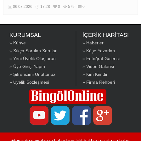
06.08.2026
17:28
0
579
0
KURUMSAL
İÇERİK HARİTASI
» Künye
» Haberler
» Sıkça Sorulan Sorular
» Köşe Yazarları
» Yeni Üyelik Oluşturun
» Fotoğraf Galerisi
» Üye Girişi Yapın
» Video Galerisi
» Şifrenizimi Unuttunuz
» Kim Kimdir
» Üyelik Sözleşmesi
» Firma Rehberi
Sitemizde yayınlanan haberlerin telif hakları gazete ve haber