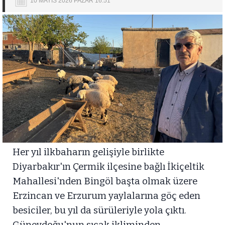
10 MAYIS 2026 PAZAR 16:51
Her yıl ilkbaharın gelişiyle birlikte
Diyarbakır'ın Çermik ilçesine bağlı İkiçeltik
Mahallesi'nden Bingöl başta olmak üzere
Erzincan ve Erzurum yaylalarına göç eden
besiciler, bu yıl da sürüleriyle yola çıktı.
Güneydoğu'nun sıcak ikliminden