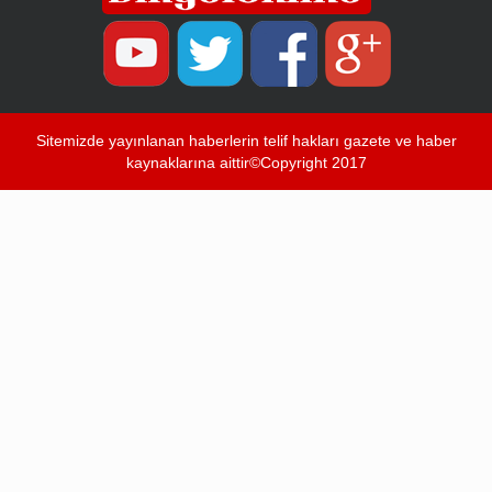
Sitemizde yayınlanan haberlerin telif hakları gazete ve haber
kaynaklarına aittir©Copyright 2017