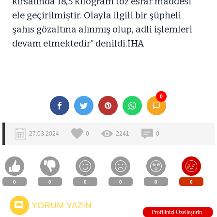
kırsalında 18,5 kilogram toz esrar maddesi
ele geçirilmiştir. Olayla ilgili bir şüpheli
şahıs gözaltına alınmış olup, adli işlemleri
devam etmektedir” denildi.İHA
0
27.03.2024
0
2241
0
0
0
0
0
0
0
YORUM YAZIN