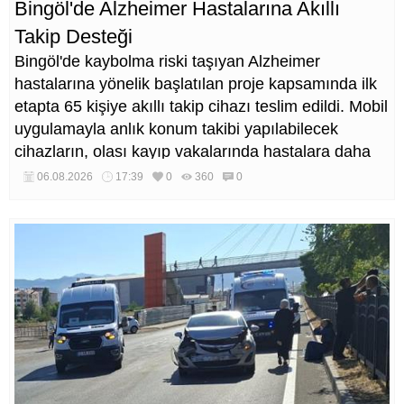
Bingöl'de Alzheimer Hastalarına Akıllı
Takip Desteği
Bingöl'de kaybolma riski taşıyan Alzheimer
hastalarına yönelik başlatılan proje kapsamında ilk
etapta 65 kişiye akıllı takip cihazı teslim edildi. Mobil
uygulamayla anlık konum takibi yapılabilecek
cihazların, olası kayıp vakalarında hastalara daha
kısa sürede ulaşılmasını sağlaması hedefleniyor.
06.08.2026
17:39
0
360
0