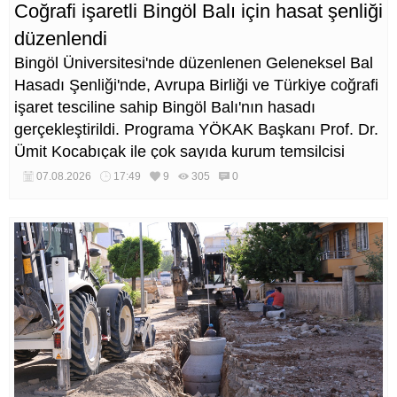
Coğrafi işaretli Bingöl Balı için hasat şenliği
düzenlendi
Bingöl Üniversitesi'nde düzenlenen Geleneksel Bal
Hasadı Şenliği'nde, Avrupa Birliği ve Türkiye coğrafi
işaret tesciline sahip Bingöl Balı'nın hasadı
gerçekleştirildi. Programa YÖKAK Başkanı Prof. Dr.
Ümit Kocabıçak ile çok sayıda kurum temsilcisi
katıldı.
07.08.2026
17:49
9
305
0