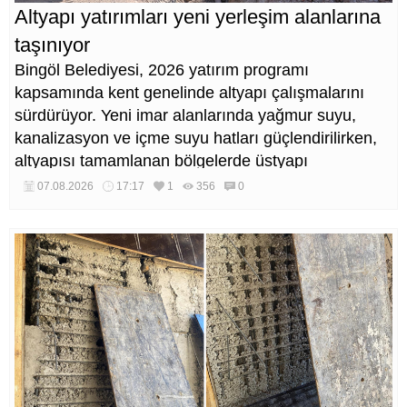
Altyapı yatırımları yeni yerleşim alanlarına
taşınıyor
Bingöl Belediyesi, 2026 yatırım programı
kapsamında kent genelinde altyapı çalışmalarını
sürdürüyor. Yeni imar alanlarında yağmur suyu,
kanalizasyon ve içme suyu hatları güçlendirilirken,
altyapısı tamamlanan bölgelerde üstyapı
düzenlemeleri de eş zamanlı yürütülüyor.
07.08.2026
17:17
1
356
0