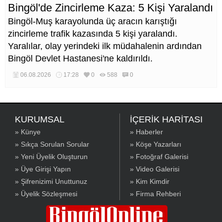
Bingöl'de Zincirleme Kaza: 5 Kişi Yaralandı
Bingöl-Muş karayolunda üç aracın karıştığı
zincirleme trafik kazasında 5 kişi yaralandı.
Yaralılar, olay yerindeki ilk müdahalenin ardından
Bingöl Devlet Hastanesi'ne kaldırıldı.
06.08.2026
17:28
0
588
0
KURUMSAL
İÇERİK HARİTASI
» Künye
» Haberler
» Sıkça Sorulan Sorular
» Köşe Yazarları
» Yeni Üyelik Oluşturun
» Fotoğraf Galerisi
» Üye Girişi Yapın
» Video Galerisi
» Şifrenizimi Unuttunuz
» Kim Kimdir
» Üyelik Sözleşmesi
» Firma Rehberi