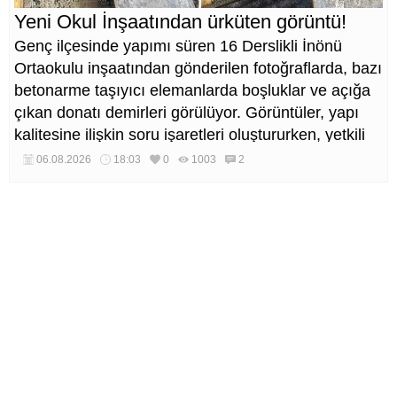
Yeni Okul İnşaatından ürküten görüntü!
Genç ilçesinde yapımı süren 16 Derslikli İnönü
Ortaokulu inşaatından gönderilen fotoğraflarda, bazı
betonarme taşıyıcı elemanlarda boşluklar ve açığa
çıkan donatı demirleri görülüyor. Görüntüler, yapı
kalitesine ilişkin soru işaretleri oluştururken, yetkili
kurumların teknik inceleme yapması çağrısı yapıldı.
06.08.2026
18:03
0
1003
2