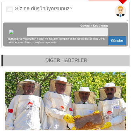
Güvenlik Kodu Girin
Yapacağınız yorumların şiddet ve hakaret içermemesine lütfen dikkat edin. Aksi
Gönder
taktirde yorumlarınız onaylanmayacaktır.
DİĞER HABERLER