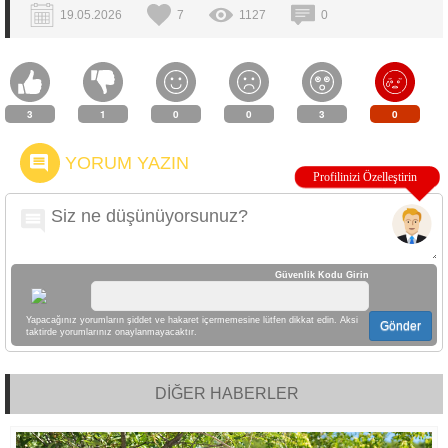
19.05.2026
7
1127
0
3
1
0
0
3
0
YORUM YAZIN
Güvenlik Kodu Girin
Yapacağınız yorumların şiddet ve hakaret içermemesine lütfen dikkat edin. Aksi
Gönder
taktirde yorumlarınız onaylanmayacaktır.
DİĞER HABERLER