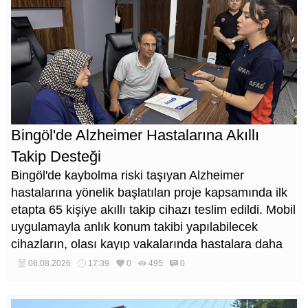
Bingöl'de Alzheimer Hastalarına Akıllı
Takip Desteği
Bingöl'de kaybolma riski taşıyan Alzheimer
hastalarına yönelik başlatılan proje kapsamında ilk
etapta 65 kişiye akıllı takip cihazı teslim edildi. Mobil
uygulamayla anlık konum takibi yapılabilecek
cihazların, olası kayıp vakalarında hastalara daha
kısa sürede ulaşılmasını sağlaması hedefleniyor.
06.08.2026
17:39
0
495
0