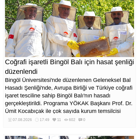
Coğrafi işaretli Bingöl Balı için hasat şenliği
düzenlendi
Bingöl Üniversitesi'nde düzenlenen Geleneksel Bal
Hasadı Şenliği'nde, Avrupa Birliği ve Türkiye coğrafi
işaret tesciline sahip Bingöl Balı'nın hasadı
gerçekleştirildi. Programa YÖKAK Başkanı Prof. Dr.
Ümit Kocabıçak ile çok sayıda kurum temsilcisi
katıldı.
07.08.2026
17:49
11
602
0