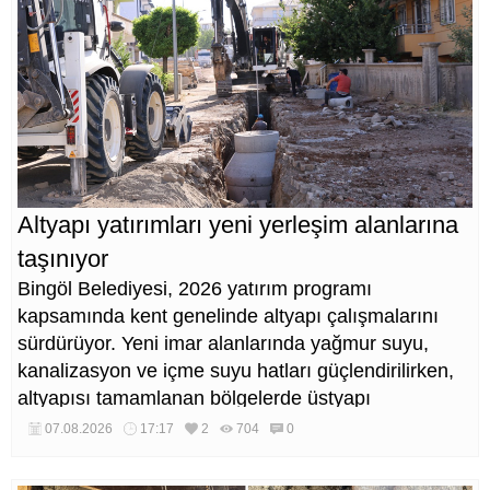
Altyapı yatırımları yeni yerleşim alanlarına
taşınıyor
Bingöl Belediyesi, 2026 yatırım programı
kapsamında kent genelinde altyapı çalışmalarını
sürdürüyor. Yeni imar alanlarında yağmur suyu,
kanalizasyon ve içme suyu hatları güçlendirilirken,
altyapısı tamamlanan bölgelerde üstyapı
düzenlemeleri de eş zamanlı yürütülüyor.
07.08.2026
17:17
2
704
0