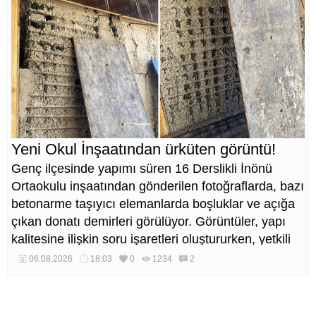
Yeni Okul İnşaatından ürküten görüntü!
Genç ilçesinde yapımı süren 16 Derslikli İnönü
Ortaokulu inşaatından gönderilen fotoğraflarda, bazı
betonarme taşıyıcı elemanlarda boşluklar ve açığa
çıkan donatı demirleri görülüyor. Görüntüler, yapı
kalitesine ilişkin soru işaretleri oluştururken, yetkili
kurumların teknik inceleme yapması çağrısı yapıldı.
06.08.2026
18:03
0
1234
2