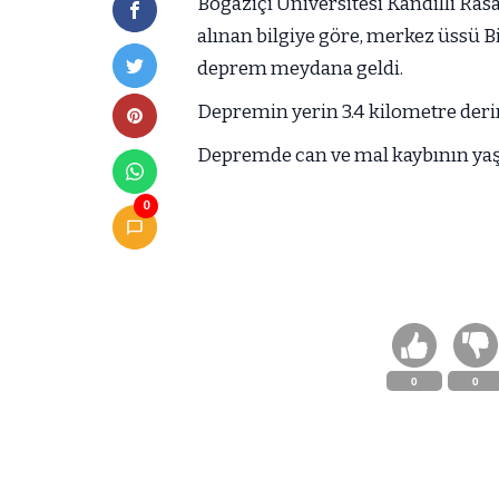
Boğaziçi Üniversitesi Kandilli Ra
alınan bilgiye göre, merkez üssü 
deprem meydana geldi.
Depremin yerin 3.4 kilometre derin
Depremde can ve mal kaybının yaş
0
0
0