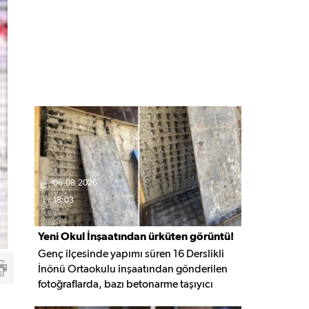
06.08.2026
18:03
Yeni Okul İnşaatından ürküten görüntü!
Genç ilçesinde yapımı süren 16 Derslikli
İnönü Ortaokulu inşaatından gönderilen
fotoğraflarda, bazı betonarme taşıyıcı
elemanlarda boşluklar ve açığa çıkan