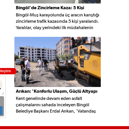
Bingöl'de Zincirleme Kaza: 5 Kişi
Bingöl-Muş karayolunda üç aracın karıştığı
Yaralandı
zincirleme trafik kazasında 5 kişi yaralandı.
Yaralılar, olay yerindeki ilk müdahalenin
ardından Bingöl Devlet Hastanesi'ne
kaldırıldı.
06.08.2026
17:04
Arıkan: 'Konforlu Ulaşım, Güçlü Altyapı
Kent genelinde devam eden asfalt
İçin Çalışıyoruz'
çalışmalarını sahada inceleyen Bingöl
Belediye Başkanı Erdal Arıkan, 'Vatandaş
yapılan çalışmayı değil, o çalışmanın
hayatına kattığı konforu hatırlar' diyerek,