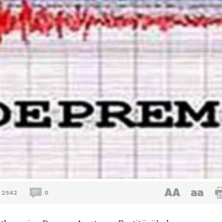
AA
aa
2542
0