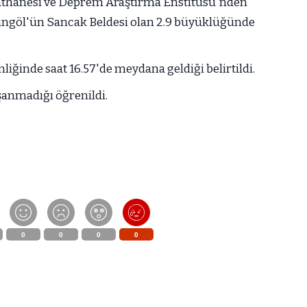
sathanesi ve Deprem Araştırma Enstitüsü'nden
Bingöl'ün Sancak Beldesi olan 2.9 büyüklüğünde
liğinde saat 16.57'de meydana geldiği belirtildi.
anmadığı öğrenildi.
0
0
0
0