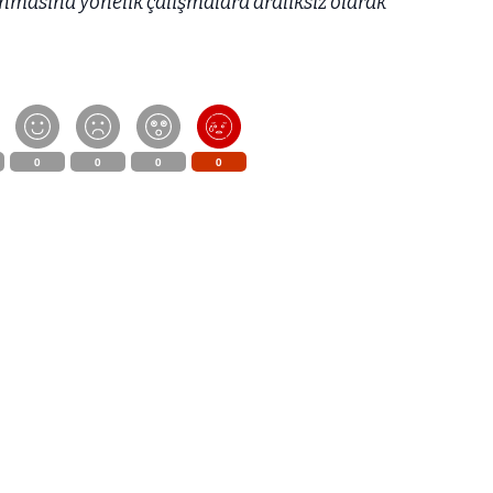
nmasına yönelik çalışmalara aralıksız olarak
0
0
0
0