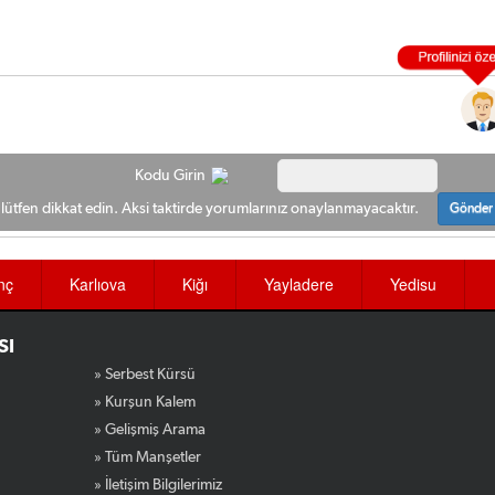
Kodu Girin
ütfen dikkat edin. Aksi taktirde yorumlarınız onaylanmayacaktır.
Gönder
nç
Karlıova
Kiğı
Yayladere
Yedisu
SI
» Serbest Kürsü
» Kurşun Kalem
» Gelişmiş Arama
» Tüm Manşetler
» İletişim Bilgilerimiz