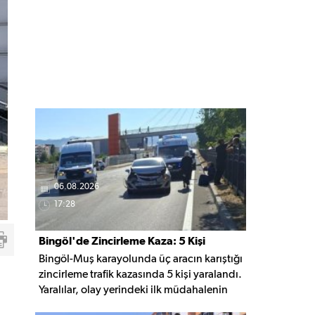
06.08.2026
17:28
Bingöl'de Zincirleme Kaza: 5 Kişi
Bingöl-Muş karayolunda üç aracın karıştığı
Yaralandı
zincirleme trafik kazasında 5 kişi yaralandı.
Yaralılar, olay yerindeki ilk müdahalenin
ardından Bingöl Devlet Hastanesi'ne