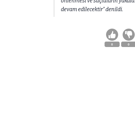
önlenmesi ve suçluların yakala
devam edilecektir” denildi.
0
0