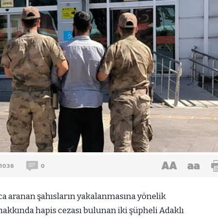
AA
aa
1036
0
ca aranan şahısların yakalanmasına yönelik
hakkında hapis cezası bulunan iki şüpheli Adaklı