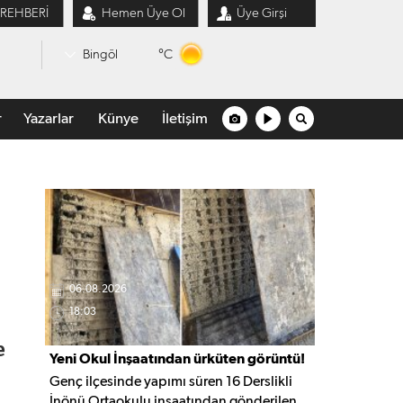
 REHBERİ
Hemen Üye Ol
Üye Girşi
°C
Bingöl
r
Yazarlar
Künye
İletişim
06.08.2026
18:03
e
Yeni Okul İnşaatından ürküten görüntü!
Genç ilçesinde yapımı süren 16 Derslikli
İnönü Ortaokulu inşaatından gönderilen