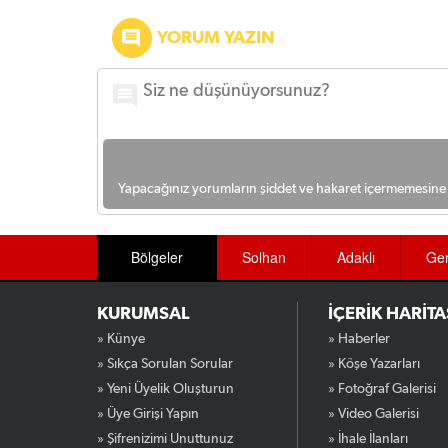
YORUM YAZIN
Yapacağınız yorumların şiddet ve hakaret içermemesine l
Bölgeler
Solhan
Adaklı
Ge
KURUMSAL
İÇERİK HARİTA
» Künye
» Haberler
» Sıkça Sorulan Sorular
» Köşe Yazarları
» Yeni Üyelik Oluşturun
» Fotoğraf Galerisi
» Üye Girişi Yapın
» Video Galerisi
» Şifrenizimi Unuttunuz
» İhale İlanları