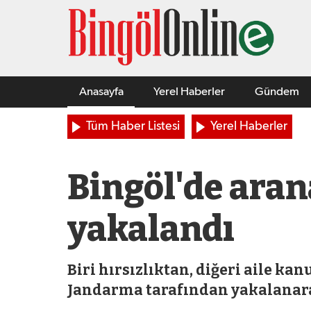
Anasayfa
Yerel Haberler
Gündem
Tüm Haber Listesi
Yerel Haberler
Bingöl'de aran
yakalandı
Biri hırsızlıktan, diğeri aile k
Jandarma tarafından yakalanarak