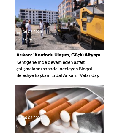
kaldırıldı.
06.08.2026
17:04
Arıkan: 'Konforlu Ulaşım, Güçlü Altyapı
Kent genelinde devam eden asfalt
İçin Çalışıyoruz'
çalışmalarını sahada inceleyen Bingöl
Belediye Başkanı Erdal Arıkan, 'Vatandaş
yapılan çalışmayı değil, o çalışmanın
hayatına kattığı konforu hatırlar' diyerek,
ulaşım yatırımlarında kalıcı ve güvenli
çözümleri öncelediklerini söyledi. Arıkan,
bu sezon yaklaşık 40 bin ton asfalt serimi
gerçekleştirileceğini belirtti.
06.08.2026
16:54