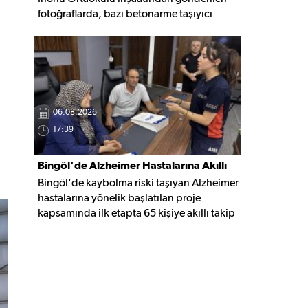
fotoğraflarda, bazı betonarme taşıyıcı
elemanlarda boşluklar ve açığa çıkan
donatı demirleri görülüyor. Görüntüler,
yapı kalitesine ilişkin soru işaretleri
oluştururken, yetkili kurumların teknik
inceleme yapması çağrısı yapıldı.
06.08.2026
17:39
Bingöl'de Alzheimer Hastalarına Akıllı
Bingöl'de kaybolma riski taşıyan Alzheimer
Takip Desteği
hastalarına yönelik başlatılan proje
kapsamında ilk etapta 65 kişiye akıllı takip
cihazı teslim edildi. Mobil uygulamayla
anlık konum takibi yapılabilecek cihazların,
olası kayıp vakalarında hastalara daha kısa
sürede ulaşılmasını sağlaması hedefleniyor.