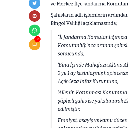
ve Merkez İlçe Jandarma Komutanlı
Şahısların adli işlemlerin ardından
Bingöl Valiliği açıklamasında;
“İl Jandarma Komutanlığımıza b
0
Komutanlığı'nca aranan şahısl
sonucunda;
‘Bina İçinde Muhafaza Altına A
2 yıl 1 ay kesinleşmiş hapis cez
Açık Ceza İnfaz Kurumuna,
‘Ailenin Korunması Kanununa 
şüpheli şahıs ise yakalanarak E
edilmiştir.
Emniyet, asayiş ve kamu düzeni