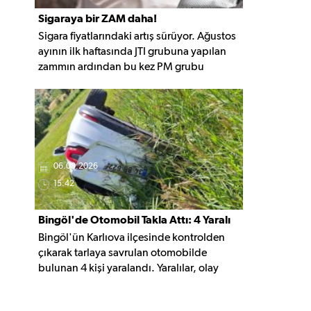
Sigaraya bir ZAM daha!
Sigara fiyatlarındaki artış sürüyor. Ağustos
ayının ilk haftasında JTI grubuna yapılan
zammın ardından bu kez PM grubu
sigaralara 10 TL zam geldi. Güncellemeyle
gruptaki en ucuz sigara 120 TL, en pahalı
sigara ise 140 TL'ye yükseldi.
06.08.2026
15:42
Bingöl'de Otomobil Takla Attı: 4 Yaralı
Bingöl'ün Karlıova ilçesinde kontrolden
çıkarak tarlaya savrulan otomobilde
bulunan 4 kişi yaralandı. Yaralılar, olay
yerindeki ilk müdahalenin ardından
hastaneye kaldırıldı.