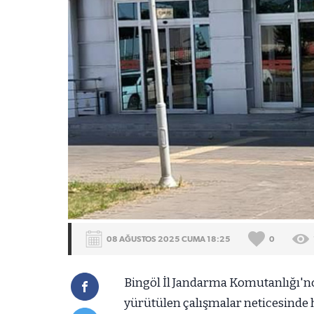
08 AĞUSTOS 2025 CUMA 18:25
0
Bingöl İl Jandarma Komutanlığı'n
yürütülen çalışmalar neticesinde 