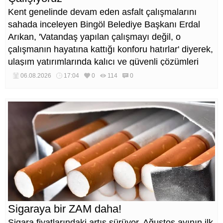
Kent genelinde devam eden asfalt çalışmalarını
sahada inceleyen Bingöl Belediye Başkanı Erdal
Arıkan, 'Vatandaş yapılan çalışmayı değil, o
çalışmanın hayatına kattığı konforu hatırlar' diyerek,
ulaşım yatırımlarında kalıcı ve güvenli çözümleri
öncelediklerini söyledi. Arıkan, bu sezon yaklaşık 40
06.08.2026
17:04
0
114
0
bin ton asfalt serimi gerçekleştirileceğini belirtti.
Sigaraya bir ZAM daha!
Sigara fiyatlarındaki artış sürüyor. Ağustos ayının ilk