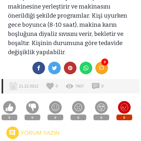
makinesine yerleştirir ve makinasını
önerildiği şekilde programlar. Kişi uyurken
gece boyunca (8-10 saat), makina karın
boşluğuna diyaliz sıvısını verir, bekletir ve
boşaltır. Kişinin durumuna göre tedavide
değişiklik yapılabilir.
0
21.12.2012
0
7807
0
0
0
0
0
0
0
YORUM YAZIN