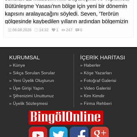
Bütünleşme Yasası'nın bölge için yeni bir dönemin
kapısını aralayacağını söyledi. Seven, 'Terörün
gölgesinde kaybedilen yılların ardından bölgemizin
üretim, yatırım ve istihdam potansiyelinin yeniden
06.08.2026
14:32
1
247
0
canlanacağına inanıyoruz' dedi.
KURUMSAL
İÇERİK HARİTASI
» Künye
» Haberler
» Sıkça Sorulan Sorular
» Köşe Yazarları
» Yeni Üyelik Oluşturun
» Fotoğraf Galerisi
» Üye Girişi Yapın
» Video Galerisi
» Şifrenizimi Unuttunuz
» Kim Kimdir
» Üyelik Sözleşmesi
» Firma Rehberi