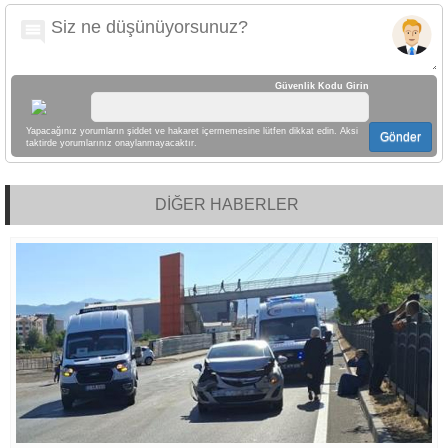
Güvenlik Kodu Girin
Yapacağınız yorumların şiddet ve hakaret içermemesine lütfen dikkat edin. Aksi
Gönder
taktirde yorumlarınız onaylanmayacaktır.
DİĞER HABERLER