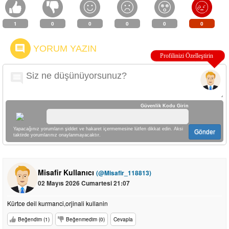
1
0
0
0
0
0
YORUM YAZIN
Güvenlik Kodu Girin
Yapacağınız yorumların şiddet ve hakaret içermemesine lütfen dikkat edin. Aksi
Gönder
taktirde yorumlarınız onaylanmayacaktır.
Misafir Kullanıcı
(@Misafir_118813)
02 Mayıs 2026 Cumartesi 21:07
Kürtce deil kurmanci,orjinali kullanin
Beğendim (1)
Beğenmedim (0)
Cevapla