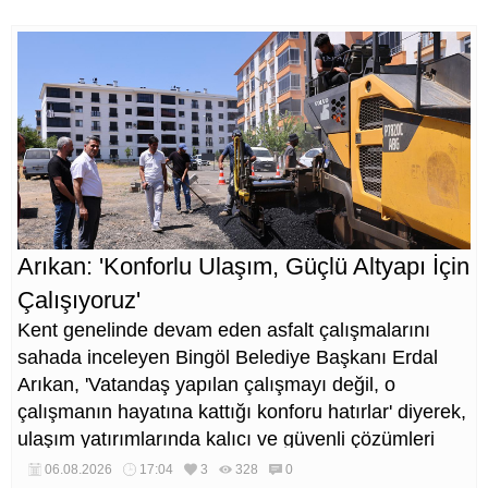
Arıkan: 'Konforlu Ulaşım, Güçlü Altyapı İçin
Çalışıyoruz'
Kent genelinde devam eden asfalt çalışmalarını
sahada inceleyen Bingöl Belediye Başkanı Erdal
Arıkan, 'Vatandaş yapılan çalışmayı değil, o
çalışmanın hayatına kattığı konforu hatırlar' diyerek,
ulaşım yatırımlarında kalıcı ve güvenli çözümleri
öncelediklerini söyledi. Arıkan, bu sezon yaklaşık 40
06.08.2026
17:04
3
328
0