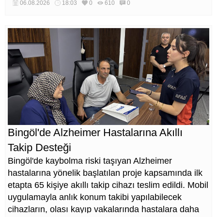
kurumların teknik inceleme yapması çağrısı yapıldı.
06.08.2026
18:03
0
610
0
Bingöl'de Alzheimer Hastalarına Akıllı
Takip Desteği
Bingöl'de kaybolma riski taşıyan Alzheimer
hastalarına yönelik başlatılan proje kapsamında ilk
etapta 65 kişiye akıllı takip cihazı teslim edildi. Mobil
uygulamayla anlık konum takibi yapılabilecek
cihazların, olası kayıp vakalarında hastalara daha