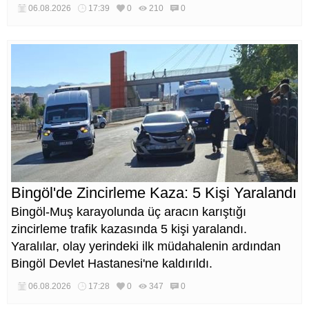
kısa sürede ulaşılmasını sağlaması hedefleniyor.
06.08.2026
17:39
0
210
0
Bingöl'de Zincirleme Kaza: 5 Kişi Yaralandı
Bingöl-Muş karayolunda üç aracın karıştığı
zincirleme trafik kazasında 5 kişi yaralandı.
Yaralılar, olay yerindeki ilk müdahalenin ardından
Bingöl Devlet Hastanesi'ne kaldırıldı.
06.08.2026
17:28
0
347
0