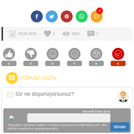
2
28.08.2025
2
2661
2
2
0
0
0
0
0
YORUM YAZIN
Güvenlik Kodu Girin
Yapacağınız yorumların şiddet ve hakaret içermemesine lütfen dikkat edin. Aksi
Gönder
taktirde yorumlarınız onaylanmayacaktır.