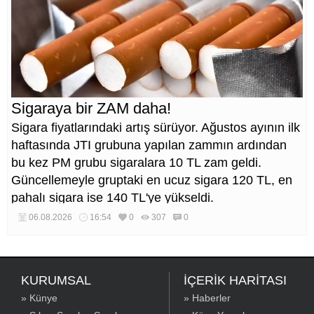
Sigaraya bir ZAM daha!
Sigara fiyatlarındaki artış sürüyor. Ağustos ayının ilk
haftasında JTI grubuna yapılan zammın ardından
bu kez PM grubu sigaralara 10 TL zam geldi.
Güncellemeyle gruptaki en ucuz sigara 120 TL, en
pahalı sigara ise 140 TL'ye yükseldi.
06.08.2026
16:54
0
307
0
KURUMSAL
İÇERİK HARİTASI
» Künye
» Haberler