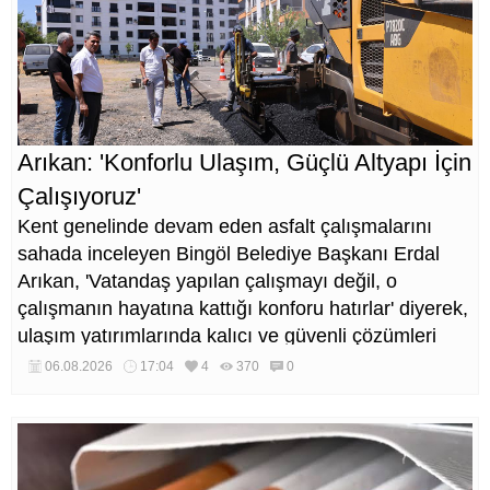
Arıkan: 'Konforlu Ulaşım, Güçlü Altyapı İçin
Çalışıyoruz'
Kent genelinde devam eden asfalt çalışmalarını
sahada inceleyen Bingöl Belediye Başkanı Erdal
Arıkan, 'Vatandaş yapılan çalışmayı değil, o
çalışmanın hayatına kattığı konforu hatırlar' diyerek,
ulaşım yatırımlarında kalıcı ve güvenli çözümleri
öncelediklerini söyledi. Arıkan, bu sezon yaklaşık 40
06.08.2026
17:04
4
370
0
bin ton asfalt serimi gerçekleştirileceğini belirtti.