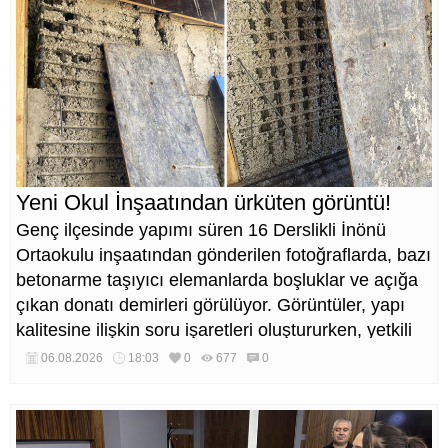
Yeni Okul İnşaatından ürküten görüntü!
Genç ilçesinde yapımı süren 16 Derslikli İnönü
Ortaokulu inşaatından gönderilen fotoğraflarda, bazı
betonarme taşıyıcı elemanlarda boşluklar ve açığa
çıkan donatı demirleri görülüyor. Görüntüler, yapı
kalitesine ilişkin soru işaretleri oluştururken, yetkili
kurumların teknik inceleme yapması çağrısı yapıldı.
06.08.2026
18:03
0
677
0