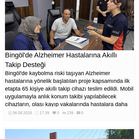
Bingöl'de Alzheimer Hastalarına Akıllı
Takip Desteği
Bingöl'de kaybolma riski taşıyan Alzheimer
hastalarına yönelik başlatılan proje kapsamında ilk
etapta 65 kişiye akıllı takip cihazı teslim edildi. Mobil
uygulamayla anlık konum takibi yapılabilecek
cihazların, olası kayıp vakalarında hastalara daha
kısa sürede ulaşılmasını sağlaması hedefleniyor.
06.08.2026
17:39
0
239
0