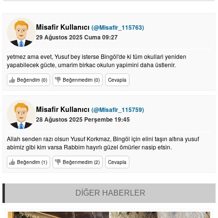
Misafir Kullanıcı
(@Misafir_115763)
29 Ağustos 2025 Cuma 09:27
yetmez ama evet, Yusuf bey isterse Bingöl'de ki tüm okullari yeniden
yapabilecek gücte, umarim birkac okulun yapimini daha üstlenir.
Beğendim (0)
Beğenmedim (0)
Cevapla
Misafir Kullanıcı
(@Misafir_115759)
28 Ağustos 2025 Perşembe 19:45
Allah senden razı olsun Yusuf Korkmaz, Bingöl için elini taşın altına yusuf
abimiz gibi kim varsa Rabbim hayırlı güzel ömürler nasip etsin.
Beğendim (1)
Beğenmedim (2)
Cevapla
DİĞER HABERLER