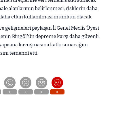
ma süreçlerine veri temelli katkı sunacak
le alanlarının belirlenmesi, risklerin daha
 daha etkin kullanılması mümkün olacak.
e gelişmeleri paylaşan İl Genel Meclis Üyesi
jenin Bingöl'ün depreme karşı daha güvenli,
t yapısına kavuşmasına katkı sunacağını
sını temenni etti.
0
0
0
0