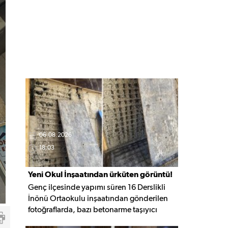
06.08.2026
18:03
Yeni Okul İnşaatından ürküten görüntü!
Genç ilçesinde yapımı süren 16 Derslikli
İnönü Ortaokulu inşaatından gönderilen
fotoğraflarda, bazı betonarme taşıyıcı
elemanlarda boşluklar ve açığa çıkan