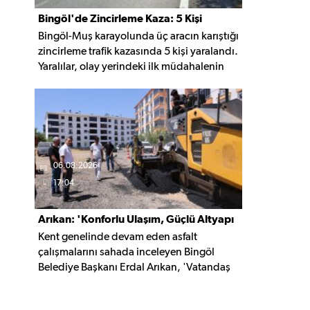
Bingöl'de Zincirleme Kaza: 5 Kişi
Bingöl-Muş karayolunda üç aracın karıştığı
Yaralandı
zincirleme trafik kazasında 5 kişi yaralandı.
Yaralılar, olay yerindeki ilk müdahalenin
ardından Bingöl Devlet Hastanesi'ne
kaldırıldı.
06.08.2026
17:04
Arıkan: 'Konforlu Ulaşım, Güçlü Altyapı
Kent genelinde devam eden asfalt
İçin Çalışıyoruz'
çalışmalarını sahada inceleyen Bingöl
Belediye Başkanı Erdal Arıkan, 'Vatandaş
yapılan çalışmayı değil, o çalışmanın
hayatına kattığı konforu hatırlar' diyerek,