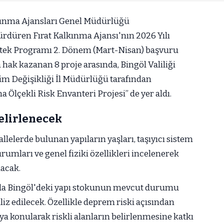
lkınma Ajansları Genel Müdürlüğü
ürdüren Fırat Kalkınma Ajansı'nın 2026 Yılı
tek Programı 2. Dönem (Mart-Nisan) başvuru
 hak kazanan 8 proje arasında, Bingöl Valiliği
lim Değişikliği İl Müdürlüğü tarafından
 Ölçekli Risk Envanteri Projesi” de yer aldı.
elirlenecek
elerde bulunan yapıların yaşları, taşıyıcı sistem
durumları ve genel fiziki özellikleri incelenerek
lacak.
nda Bingöl'deki yapı stokunun mevcut durumu
liz edilecek. Özellikle deprem riski açısından
aya konularak riskli alanların belirlenmesine katkı