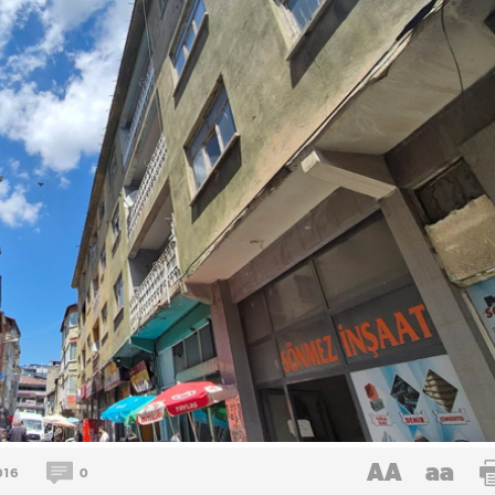
AA
aa
016
0