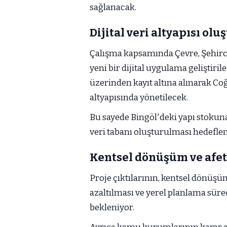
sağlanacak.
Dijital veri altyapısı ol
Çalışma kapsamında Çevre, Şehircili
yeni bir dijital uygulama geliştir
üzerinden kayıt altına alınarak Coğr
altyapısında yönetilecek.
Bu sayede Bingöl'deki yapı stokuna 
veri tabanı oluşturulması hedeflen
Kentsel dönüşüm ve afet
Proje çıktılarının, kentsel dönüşü
azaltılması ve yerel planlama sür
bekleniyor.