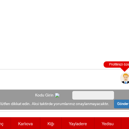
Kodu Girin
ütfen dikkat edin. Aksi taktirde yorumlarınız onaylanmayacaktır.
Gönder
nç
Karlıova
Kiğı
Yayladere
Yedisu