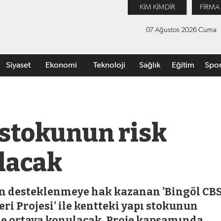
KİM KİMDİR
FİRMA
07 Ağustos 2026 Cuma
Siyaset
Ekonomi
Teknoloji
Sağlık
Eğitim
Spo
 stokunun risk
ılacak
an desteklenmeye hak kazanan 'Bingöl CB
ri Projesi' ile kentteki yapı stokunun
le ortaya konulacak. Proje kapsamında