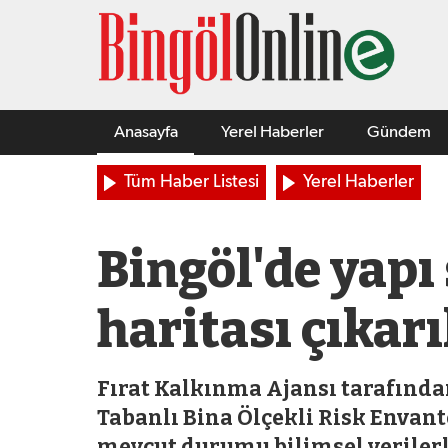
Anasayfa
Yerel Haberler
Gündem
Tüm Haber Listesi
Yerel Haberler
Bingöl'de yapı
haritası çıkar
Fırat Kalkınma Ajansı tarafınd
Tabanlı Bina Ölçekli Risk Envante
mevcut durumu bilimsel veriler