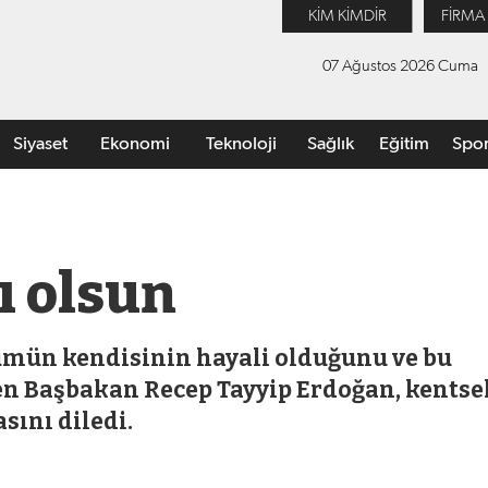
KİM KİMDİR
FİRMA
07 Ağustos 2026 Cuma
Siyaset
Ekonomi
Teknoloji
Sağlık
Eğitim
Spo
ı olsun
ümün kendisinin hayali olduğunu ve bu
den Başbakan Recep Tayyip Erdoğan, kentse
sını diledi.