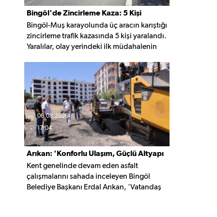
Bingöl'de Zincirleme Kaza: 5 Kişi
Bingöl-Muş karayolunda üç aracın karıştığı
Yaralandı
zincirleme trafik kazasında 5 kişi yaralandı.
Yaralılar, olay yerindeki ilk müdahalenin
ardından Bingöl Devlet Hastanesi'ne
kaldırıldı.
06.08.2026
17:04
Arıkan: 'Konforlu Ulaşım, Güçlü Altyapı
Kent genelinde devam eden asfalt
İçin Çalışıyoruz'
çalışmalarını sahada inceleyen Bingöl
Belediye Başkanı Erdal Arıkan, 'Vatandaş
yapılan çalışmayı değil, o çalışmanın
hayatına kattığı konforu hatırlar' diyerek,