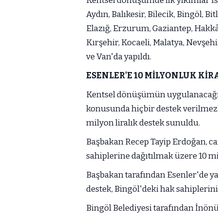
Kentsel dönüşümde ilk yıkımlar İs
Aydın, Balıkesir, Bilecik, Bingöl, Bi
Elazığ, Erzurum, Gaziantep, Hakkâ
Kırşehir, Kocaeli, Malatya, Nevşehi
ve Van'da yapıldı.
ESENLER'E 10 MİLYONLUK KİRA
Kentsel dönüşümün uygulanacağı B
konusunda hiçbir destek verilmezk
milyon liralık destek sunuldu.
Başbakan Recep Tayip Erdoğan, can
sahiplerine dağıtılmak üzere 10 mil
Başbakan tarafından Esenler'de yaş
destek, Bingöl'deki hak sahiplerin
Bingöl Belediyesi tarafından İnö