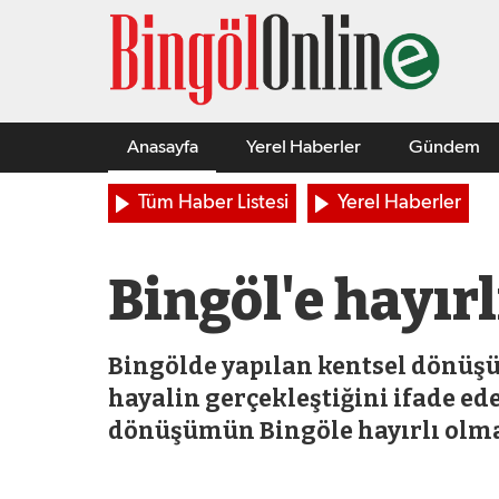
Anasayfa
Yerel Haberler
Gündem
Tüm Haber Listesi
Yerel Haberler
Bingöl'e hayırl
Bingölde yapılan kentsel dönüş
hayalin gerçekleştiğini ifade e
dönüşümün Bingöle hayırlı olma