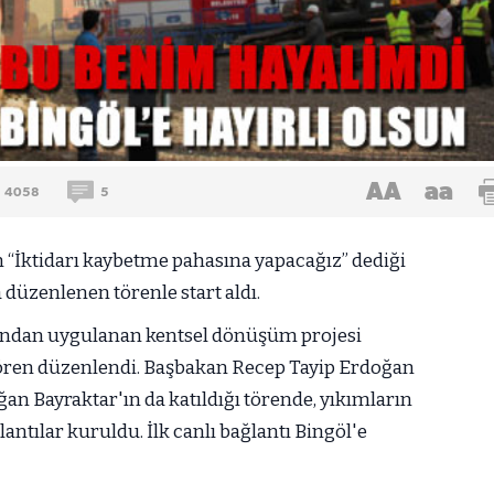
AA
aa
4058
5
“İktidarı kaybetme pahasına yapacağız” dediği
düzenlenen törenle start aldı.
afından uygulanan kentsel dönüşüm projesi
ören düzenlendi. Başbakan Recep Tayip Erdoğan
ğan Bayraktar'ın da katıldığı törende, yıkımların
lantılar kuruldu. İlk canlı bağlantı Bingöl'e