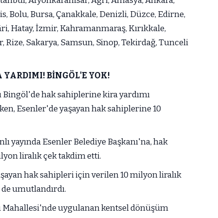
tanbul, Afyonkarahisar, Ağrı, Amasya, Ankara,
tlis, Bolu, Bursa, Çanakkale, Denizli, Düzce, Edirne,
ri, Hatay, İzmir, Kahramanmaraş, Kırıkkale,
r, Rize, Sakarya, Samsun, Sinop, Tekirdağ, Tunceli
 YARDIMI! BİNGÖL'E YOK!
ingöl'de hak sahiplerine kira yardımı
en, Esenler'de yaşayan hak sahiplerine 10
lı yayında Esenler Belediye Başkanı'na, hak
yon liralık çek takdim etti.
ayan hak sahipleri için verilen 10 milyon liralık
i de umutlandırdı.
nü Mahallesi'nde uygulanan kentsel dönüşüm