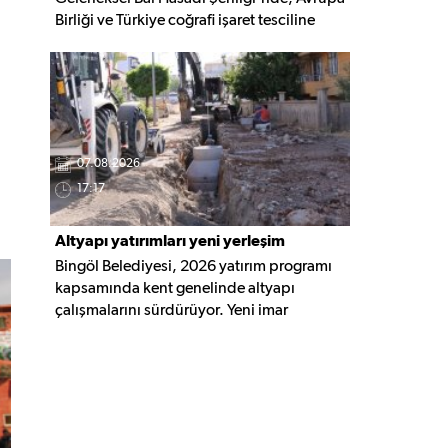
Birliği ve Türkiye coğrafi işaret tesciline
sahip Bingöl Balı'nın hasadı
gerçekleştirildi. Programa YÖKAK Başkanı
Prof. Dr. Ümit Kocabıçak ile çok sayıda
kurum temsilcisi katıldı.
07.08.2026
17:17
Altyapı yatırımları yeni yerleşim
Bingöl Belediyesi, 2026 yatırım programı
alanlarına taşınıyor
kapsamında kent genelinde altyapı
çalışmalarını sürdürüyor. Yeni imar
alanlarında yağmur suyu, kanalizasyon ve
içme suyu hatları güçlendirilirken, altyapısı
tamamlanan bölgelerde üstyapı
düzenlemeleri de eş zamanlı yürütülüyor.