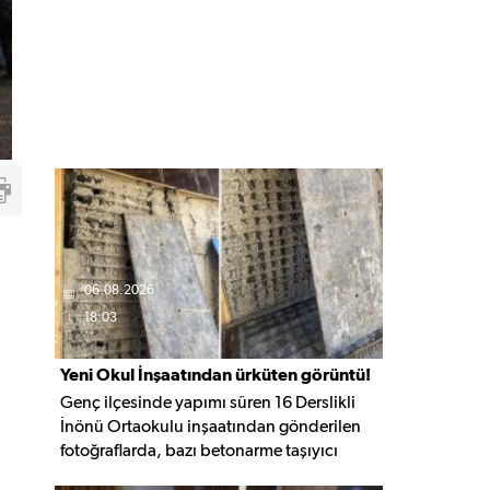
06.08.2026
18:03
Yeni Okul İnşaatından ürküten görüntü!
Genç ilçesinde yapımı süren 16 Derslikli
İnönü Ortaokulu inşaatından gönderilen
fotoğraflarda, bazı betonarme taşıyıcı
elemanlarda boşluklar ve açığa çıkan