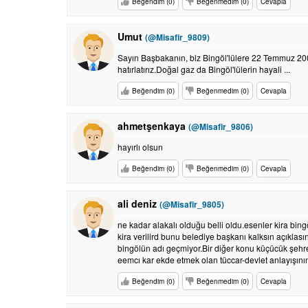
Beğendim (0)
Beğenmedim (0)
Cevapla
Umut
(@Misafir_9809)
Sayın Başbakanın, biz Bingöl'lülere 22 Temmuz 200
hatırlatırız.Doğal gaz da Bingöl'lülerin hayali ...
Beğendim (0)
Beğenmedim (0)
Cevapla
ahmetşenkaya
(@Misafir_9806)
hayırlı olsun
Beğendim (0)
Beğenmedim (0)
Cevapla
ali deniz
(@Misafir_9805)
ne kadar alakalı olduğu belli oldu.esenler kira bi
kira verilird bunu belediye başkanı kalksın açıklasın
bingölün adı geçmiyor.Bir diğer konu küçücük şehre s
eemcı kar ekde etmek olan tüccar-devlet anlayışı
Beğendim (0)
Beğenmedim (0)
Cevapla