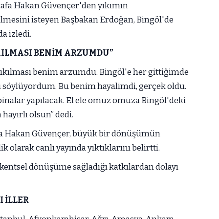
stafa Hakan Güvençer'den yıkımın
rilmesini isteyen Başbakan Erdoğan, Bingöl'de
a izledi.
KILMASI BENİM ARZUMDU”
yıkılması benim arzumdu. Bingöl'e her gittiğimde
ı söylüyordum. Bu benim hayalimdi, gerçek oldu.
inalar yapılacak. El ele omuz omuza Bingöl'deki
 hayırlı olsun” dedi.
afa Hakan Güvençer, büyük bir dönüşümün
k olarak canlı yayında yıktıklarını belirtti.
 kentsel dönüşüme sağladığı katkılardan dolayı
 İLLER