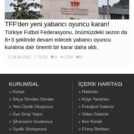
TFF'den yeni yabancı oyuncu kararı!
Türkiye Futbol Federasyonu, önümüzdeki sezon da
8+3 şeklinde devam edecek yabancı oyuncu
kuralına dair önemli bir karar daha aldı.
29.06.2022
12:50
0
2229
0
KURUMSAL
İÇERİK HARİTASI
» Künye
» Haberler
» Sıkça Sorulan Sorular
» Köşe Yazarları
» Yeni Üyelik Oluşturun
» Fotoğraf Galerisi
» Üye Girişi Yapın
» Video Galerisi
» Şifrenizimi Unuttunuz
» Kim Kimdir
» Üyelik Sözleşmesi
» Firma Rehberi