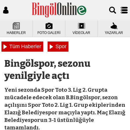
HABERLER
FOTO GALERİ
VİDEOLAR
YAZARLAR
Tüm Haberler
Spor
Bingölspor, sezonu
yenilgiyle açtı
Yeni sezonda Spor Toto 3. Lig 2. Grupta
mücadele edecek olan B.Bingölspor, sezon
açılışını Spor Toto 2. Lig 1. Grup ekiplerinden
Elazığ Belediyespor maçıyla yaptı. Maç Elazığ
Belediyesporun 3-1 üstünlüğüyle
tamamlandı.