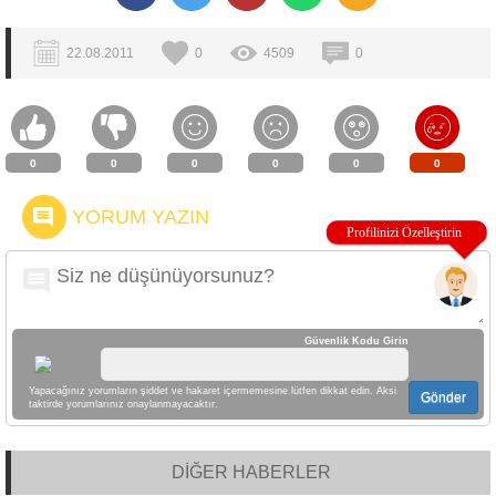
22.08.2011
0
4509
0
0
0
0
0
0
0
YORUM YAZIN
Güvenlik Kodu Girin
Yapacağınız yorumların şiddet ve hakaret içermemesine lütfen dikkat edin. Aksi
Gönder
taktirde yorumlarınız onaylanmayacaktır.
DİĞER HABERLER