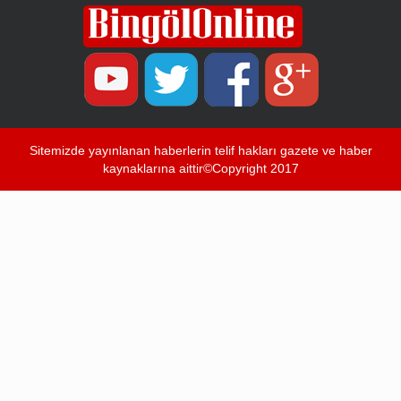
Sitemizde yayınlanan haberlerin telif hakları gazete ve haber
kaynaklarına aittir©Copyright 2017