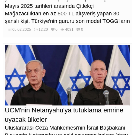
Mayıs 2025 tarihleri arasında Çitlekçi
Mağazacılıktan en az 500 TL alışveriş yapan 30
şanslı kişi, Türkiye'nin gururu son model TOGG'ların
sahibi olma fırsatı yakalayacak.
05.02.2025
12:20
0
4031
0
UCM'nin Netanyahu'ya tutuklama emrine
uyacak ülkeler
Uluslararası Ceza Mahkemesi'nin İsrail Başbakanı