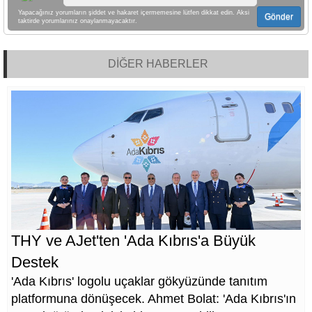
Yapacağınız yorumların şiddet ve hakaret içermemesine lütfen dikkat edin. Aksi
Gönder
taktirde yorumlarınız onaylanmayacaktır.
DİĞER HABERLER
THY ve AJet'ten 'Ada Kıbrıs'a Büyük
Destek
'Ada Kıbrıs' logolu uçaklar gökyüzünde tanıtım
platformuna dönüşecek. Ahmet Bolat: 'Ada Kıbrıs'ın