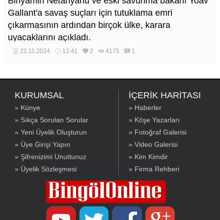
Binyamin Netanyahu ve eski savunma bakanı Yoav
Gallant'a savaş suçları için tutuklama emri
çıkarmasının ardından birçok ülke, karara
uyacaklarını açıkladı.
22.11.2024
12:41
2
4175
1
KURUMSAL
İÇERİK HARİTASI
» Künye
» Haberler
» Sıkça Sorulan Sorular
» Köşe Yazarları
» Yeni Üyelik Oluşturun
» Fotoğraf Galerisi
» Üye Girişi Yapın
» Video Galerisi
» Şifrenizimi Unuttunuz
» Kim Kimdir
» Üyelik Sözleşmesi
» Firma Rehberi