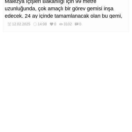
Malezya İçişleri Bakanlığı için 99 metre
uzunluğunda, çok amaçlı bir görev gemisi inşa
edecek. 24 ay içinde tamamlanacak olan bu gemi,
Malezya Sahil Güvenlik Komutanlığı (MMEA)
12.02.2025
14:08
0
3102
0
envanterindeki en büyük gemi olma özelliğini
taşıyacak.