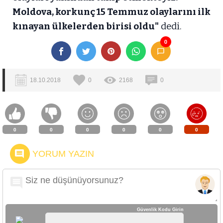
Moldova, korkunç 15 Temmuz olaylarını ilk
kınayan ülkelerden birisi oldu"
dedi.
0
18.10.2018
0
2168
0
0
0
0
0
0
0
YORUM YAZIN
Güvenlik Kodu Girin