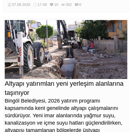
katıldı.
07.08.2026
17:49
10
392
0
Altyapı yatırımları yeni yerleşim alanlarına
taşınıyor
Bingöl Belediyesi, 2026 yatırım programı
kapsamında kent genelinde altyapı çalışmalarını
sürdürüyor. Yeni imar alanlarında yağmur suyu,
kanalizasyon ve içme suyu hatları güçlendirilirken,
altyapısı tamamlanan bölgelerde üstyapı