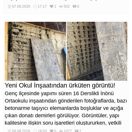
düzenlemeleri de eş zamanlı yürütülüyor.
07.08.2026
17:17
2
502
0
Yeni Okul İnşaatından ürküten görüntü!
Genç ilçesinde yapımı süren 16 Derslikli İnönü
Ortaokulu inşaatından gönderilen fotoğraflarda, bazı
betonarme taşıyıcı elemanlarda boşluklar ve açığa
çıkan donatı demirleri görülüyor. Görüntüler, yapı
kalitesine ilişkin soru işaretleri oluştururken, yetkili
kurumların teknik inceleme yapması çağrısı yapıldı.
06.08.2026
18:03
0
1077
2