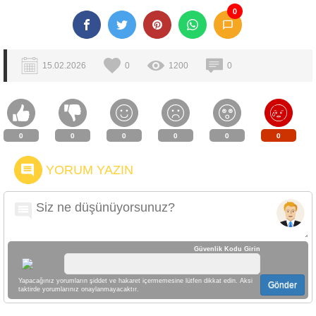
0
15.02.2026
0
1200
0
0
0
0
0
0
0
YORUM YAZIN
Güvenlik Kodu Girin
Yapacağınız yorumların şiddet ve hakaret içermemesine lütfen dikkat edin. Aksi
Gönder
taktirde yorumlarınız onaylanmayacaktır.