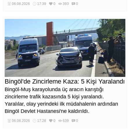
kısa sürede ulaşılmasını sağlaması hedefleniyor.
06.08.2026
17:39
0
393
0
Bingöl'de Zincirleme Kaza: 5 Kişi Yaralandı
Bingöl-Muş karayolunda üç aracın karıştığı
zincirleme trafik kazasında 5 kişi yaralandı.
Yaralılar, olay yerindeki ilk müdahalenin ardından
Bingöl Devlet Hastanesi'ne kaldırıldı.
06.08.2026
17:28
0
639
0